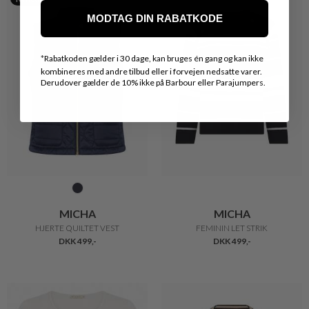
MODTAG DIN RABATKODE
*
Rabatkoden gælder i 30 dage, kan bruges én gang og kan ikke
kombineres med andre tilbud eller i forvejen nedsatte varer.
Derudover gælder de 10% ikke på Barbour eller Parajumpers.
MICHA
MICHA
HJERTE QUILTET VEST
FEMININ LET STRIK
DKK 499,-
DKK 499,-