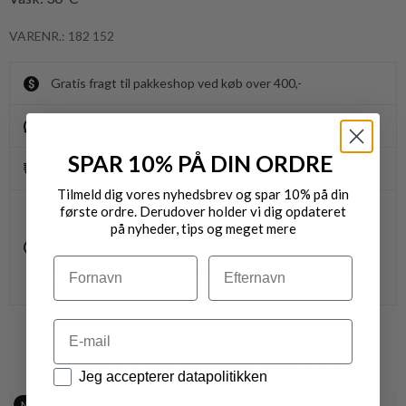
VARENR.: 182 152
Gratis fragt til pakkeshop ved køb over 400,-
Byt/Returnér i vores butikker
SPAR 10% PÅ DIN ORDRE
Levering 1-3 dage
Tilmeld dig vores nyhedsbrev og spar 10% på din
første ordre. Derudover holder vi dig opdateret
OBS.
Ikke alle vores varer på webshoppen, befinder sig i
på nyheder, tips og meget mere
vores fysiske butikker.
Navn
Efternavn
Kontakt din nærmeste forretning for ydeligere info.
vedr. den ønskede vare.
Email
VARER FRA SAMME MÆRKE
Datapolitik
Jeg accepterer datapolitikken
Nyhed