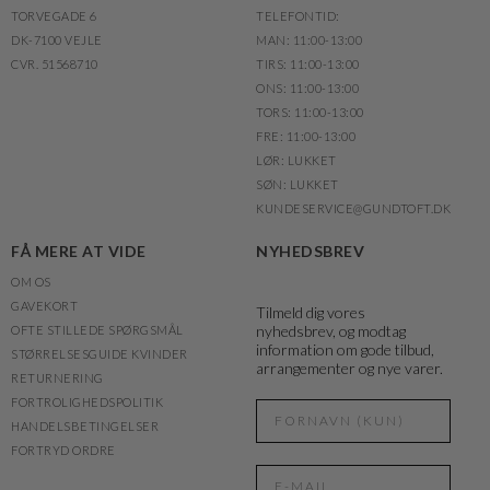
TORVEGADE 6
TELEFONTID:
DK-7100 VEJLE
MAN: 11:00-13:00
CVR. 51568710
TIRS: 11:00-13:00
ONS: 11:00-13:00
TORS: 11:00-13:00
FRE: 11:00-13:00
LØR: LUKKET
SØN: LUKKET
KUNDESERVICE@GUNDTOFT.DK
FÅ MERE AT VIDE
NYHEDSBREV
OM OS
GAVEKORT
Tilmeld dig vores
nyhedsbrev, og modtag
OFTE STILLEDE SPØRGSMÅL
information om gode tilbud,
STØRRELSESGUIDE KVINDER
arrangementer og nye varer.
RETURNERING
FORTROLIGHEDSPOLITIK
HANDELSBETINGELSER
FORTRYD ORDRE