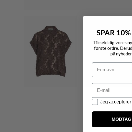
SPAR 10%
Tilmeld dig vores n
første ordre. Derud
på nyheder
Navn
Email
Datapolitik
Jeg accepterer 
MODTAG 