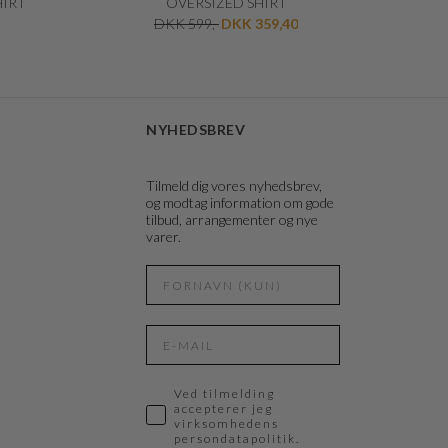
HIRT
OVERSIZED SHIRT
DKK 599,-
DKK 359,40
NYHEDSBREV
Tilmeld dig vores nyhedsbrev,
og modtag information om gode
tilbud, arrangementer og nye
varer.
Ved tilmelding
accepterer jeg
virksomhedens
persondatapolitik.