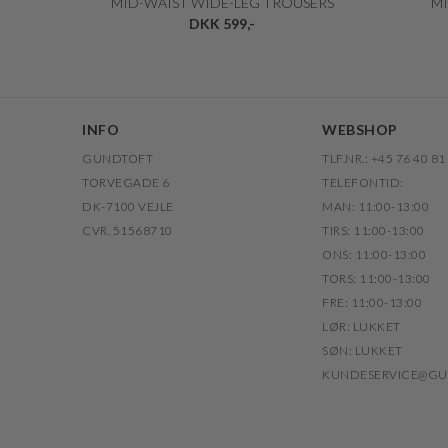
MID-WAIST WIDE-LEG TROUSERS
MI
DKK 599,-
INFO
WEBSHOP
GUNDTOFT
TLF.NR.: +45 76 40 81
TORVEGADE 6
TELEFONTID:
DK-7100 VEJLE
MAN: 11:00-13:00
CVR. 51568710
TIRS: 11:00-13:00
ONS: 11:00-13:00
TORS: 11:00-13:00
FRE: 11:00-13:00
LØR: LUKKET
SØN: LUKKET
KUNDESERVICE@GU