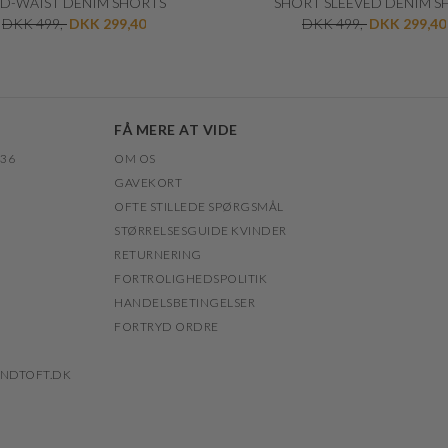
D-WAIST DENIM SHORTS
SHORT SLEEVED DENIM S
DKK 499,-
DKK 299,40
DKK 499,-
DKK 299,40
FÅ MERE AT VIDE
 36
OM OS
GAVEKORT
OFTE STILLEDE SPØRGSMÅL
STØRRELSESGUIDE KVINDER
RETURNERING
FORTROLIGHEDSPOLITIK
HANDELSBETINGELSER
FORTRYD ORDRE
NDTOFT.DK