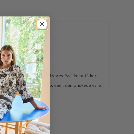
ved køb over 400,-
ker
webshoppen, befinder sig i vores fysiske butikker.
retning for ydeligere info. vedr. den ønskede vare.