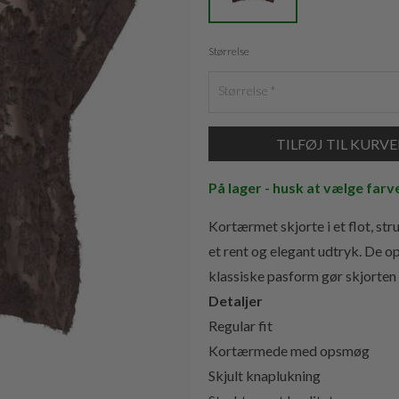
Størrelse
Størrelse
På lager - husk at vælge farv
Kortærmet skjorte i et flot, str
et rent og elegant udtryk. De 
klassiske pasform gør skjorten 
Detaljer
Regular fit
Kortærmede med opsmøg
Skjult knaplukning