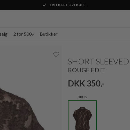
FRI FRAGT OVER 400,-
salg
2 for 500,-
Butikker
SHORT SLEEVED
ROUGE EDIT
DKK 350,-
BRUN