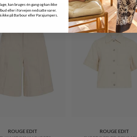
age, kan bruges én gang og kan ikke
40%
ud eller i forvejen nedsatte varer.
ikke på Barbour eller Parajumpers.
ROUGE EDIT
ROUGE EDIT