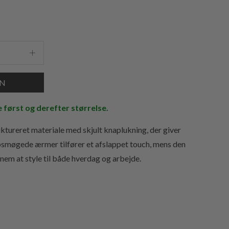
e først og derefter størrelse.
uktureret materiale med skjult knaplukning, der giver
opsmøgede ærmer tilfører et afslappet touch, mens den
nem at style til både hverdag og arbejde.