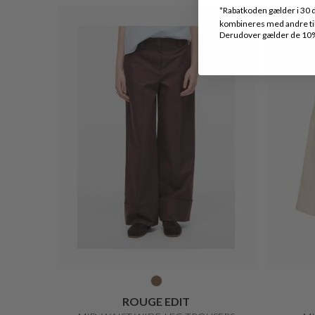
*
Rabatkoden gælder i 30 d
40%
kombineres med andre tilb
Derudover gælder de 10% 
ROUGE EDIT