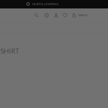
HURTIG LEVERING
DKK 0,-
 SHIRT