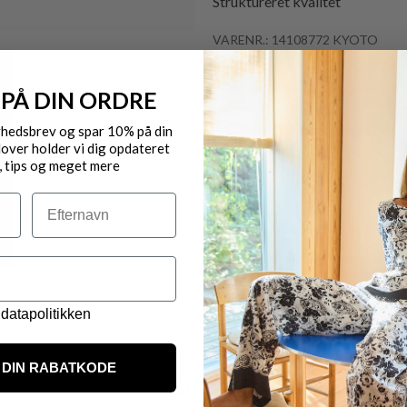
Struktureret kvalitet
VARENR.: 14108772 KYOTO
Gratis fragt til pakkeshop 
 PÅ DIN ORDRE
Byt/Returnér i vores butik
yhedsbrev og spar 10% på din
over holder vi dig opdateret
, tips og meget mere
Levering 1-3 dage
Efternavn
OBS.
Ikke alle vores varer på 
Kontakt din nærmeste for
datapolitikken
DIN RABATKODE
VARER FRA SAMME MÆRKE