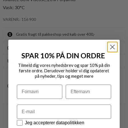
Vask: 30*C
VARENR.: 116 900
Gratis fragt til pakkeshop ved køb over 400,-
Byt/Returnér i vores butikker
SPAR 10% PÅ DIN ORDRE
Levering 1-3 dage
Tilmeld dig vores nyhedsbrev og spar 10% på din
første ordre. Derudover holder vi dig opdateret
OBS.
på nyheder, tips og meget mere
Ikke alle vores varer på webshoppen, befinder sig i
vores fysiske butikker.
Navn
Efternavn
Kontakt din nærmeste forretning for ydeligere info.
vedr. den ønskede vare.
Email
VARER FRA SAMME MÆRKE
Datapolitik
Jeg accepterer datapolitikken