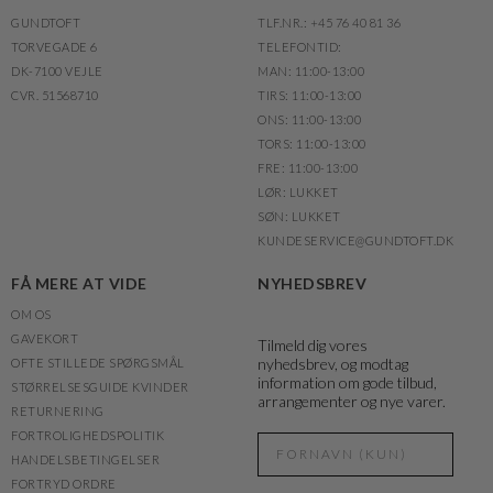
GUNDTOFT
TLF.NR.: +45 76 40 81 36
TORVEGADE 6
TELEFONTID:
DK-7100 VEJLE
MAN: 11:00-13:00
CVR. 51568710
TIRS: 11:00-13:00
ONS: 11:00-13:00
TORS: 11:00-13:00
FRE: 11:00-13:00
LØR: LUKKET
SØN: LUKKET
KUNDESERVICE@GUNDTOFT.DK
FÅ MERE AT VIDE
NYHEDSBREV
OM OS
GAVEKORT
Tilmeld dig vores
nyhedsbrev, og modtag
OFTE STILLEDE SPØRGSMÅL
information om gode tilbud,
STØRRELSESGUIDE KVINDER
arrangementer og nye varer.
RETURNERING
FORTROLIGHEDSPOLITIK
HANDELSBETINGELSER
FORTRYD ORDRE