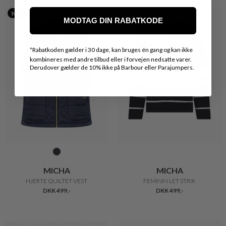
Nyhed
MODTAG DIN RABATKODE
*
Rabatkoden gælder i 30 dage, kan bruges én gang og kan ikke
kombineres med andre tilbud eller i forvejen nedsatte varer.
Derudover gælder de 10% ikke på Barbour eller Parajumpers.
MICHA
MICHA
HJERTE QUILTET VEST
FEMININ LET STRIK
DKK 499,-
DKK 499,-