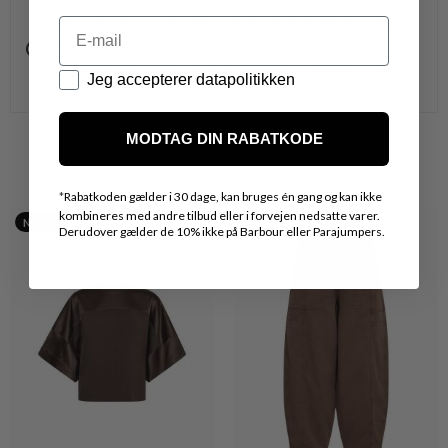
OBS.
Email
Ikke alle vores varer på webshoppen, befinder sig i
vores fysiske butikker.
Kontakt din nærmeste forretning for ydeligere info.
Datapolitik
Jeg accepterer datapolitikken
vedr. den ønskede vare.
MODTAG DIN RABATKODE
VARER FRA SAMME MÆRKE
*
Rabatkoden gælder i 30 dage, kan bruges én gang og kan ikke
kombineres med andre tilbud eller i forvejen nedsatte varer.
Nyhed
Nyhed
Derudover gælder de 10% ikke på Barbour eller Parajumpers.