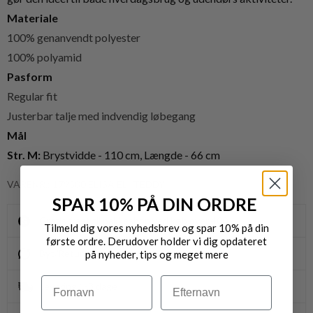
Materiale
100% genanvendt polyester
100% polyamid
Pasform
Regular fit
Justerbar talje med indvendig løbegang
Mål
Str. M:
Brystvidde - 110 cm,
Længde - 66 cm
VARENR.: 179580 ELISA ELI TEDDY
SPAR 10% PÅ DIN ORDRE
Gratis fragt til pakkeshop ved køb over 400,-
Tilmeld dig vores nyhedsbrev og spar 10% på din
første ordre. Derudover holder vi dig opdateret
Byt/Returnér i vores butikker
på nyheder, tips og meget mere
Navn
Efternavn
Levering 1-3 dage