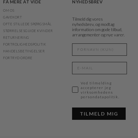
FÅ MERE AT VIDE
NYHEDSBREV
OM OS
GAVEKORT
Tilmeld dig vores
nyhedsbrev, og modtag
OFTE STILLEDE SPØRGSMÅL
information om gode tilbud,
STØRRELSESGUIDE KVINDER
arrangementer og nye varer.
RETURNERING
FORTROLIGHEDSPOLITIK
HANDELSBETINGELSER
FORTRYD ORDRE
Ved tilmelding
accepterer jeg
virksomhedens
persondatapolitik.
TILMELD MIG