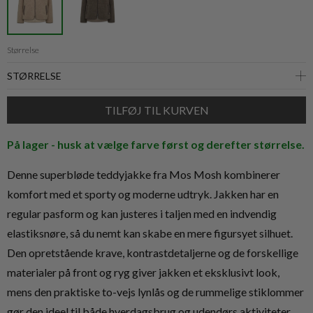
Størrelse
På lager - husk at vælge farve først og derefter størrelse.
Denne superbløde teddyjakke fra Mos Mosh kombinerer
komfort med et sporty og moderne udtryk. Jakken har en
regular pasform og kan justeres i taljen med en indvendig
elastiksnøre, så du nemt kan skabe en mere figursyet silhuet.
Den opretstående krave, kontrastdetaljerne og de forskellige
materialer på front og ryg giver jakken et eksklusivt look,
mens den praktiske to-vejs lynlås og de rummelige stiklommer
gør den ideel til både hverdagsbrug og udendørs aktiviteter.