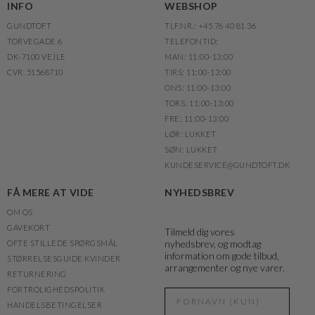
INFO
WEBSHOP
GUNDTOFT
TLF.NR.: +45 76 40 81 36
TORVEGADE 6
TELEFONTID:
DK-7100 VEJLE
MAN: 11:00-13:00
CVR. 51568710
TIRS: 11:00-13:00
ONS: 11:00-13:00
TORS: 11:00-13:00
FRE: 11:00-13:00
LØR: LUKKET
SØN: LUKKET
KUNDESERVICE@GUNDTOFT.DK
FÅ MERE AT VIDE
NYHEDSBREV
OM OS
GAVEKORT
Tilmeld dig vores
nyhedsbrev, og modtag
OFTE STILLEDE SPØRGSMÅL
information om gode tilbud,
STØRRELSESGUIDE KVINDER
arrangementer og nye varer.
RETURNERING
FORTROLIGHEDSPOLITIK
HANDELSBETINGELSER