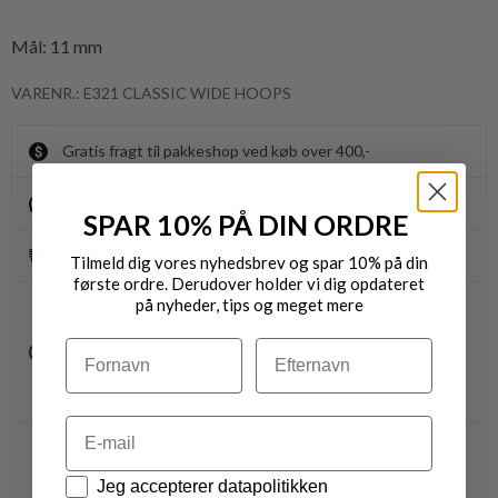
Mål: 11 mm
VARENR.: E321 CLASSIC WIDE HOOPS
Gratis fragt til pakkeshop ved køb over 400,-
Byt/Returnér i vores butikker
SPAR 10% PÅ DIN ORDRE
Levering 1-3 dage
Tilmeld dig vores nyhedsbrev og spar 10% på din
første ordre. Derudover holder vi dig opdateret
på nyheder, tips og meget mere
OBS.
Ikke alle vores varer på webshoppen, befinder sig i
vores fysiske butikker.
Navn
Efternavn
Kontakt din nærmeste forretning for ydeligere info.
vedr. den ønskede vare.
Email
Datapolitik
VARER FRA SAMME MÆRKE
Jeg accepterer datapolitikken