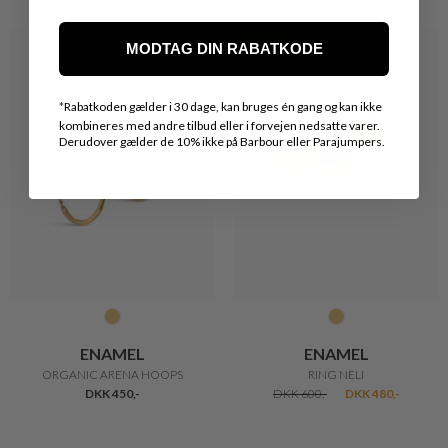
20%
MODTAG DIN RABATKODE
*
Rabatkoden gælder i 30 dage, kan bruges én gang og kan ikke
kombineres med andre tilbud eller i forvejen nedsatte varer.
Derudover gælder de 10% ikke på Barbour eller Parajumpers.
ENAMEL
ENAMEL
ORGANIC ARENA HOOPS
RING NELI
DKK 450,-
DKK 600,-
DKK 480,-