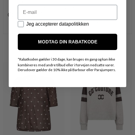
OBS.
Email
Ikke alle vores varer på webshoppen, befinder sig i
vores fysiske butikker.
Kontakt din nærmeste forretning for ydeligere info.
Datapolitik
Jeg accepterer datapolitikken
vedr. den ønskede vare.
MODTAG DIN RABATKODE
VARER FRA SAMME MÆRKE
*
Rabatkoden gælder i 30 dage, kan bruges én gang og kan ikke
kombineres med andre tilbud eller i forvejen nedsatte varer.
Derudover gælder de 10% ikke på Barbour eller Parajumpers.