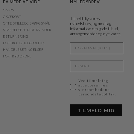
FÅ MERE AT VIDE
NYHEDSBREV
OM OS
GAVEKORT
Tilmeld dig vores
nyhedsbrev, og modtag
OFTE STILLEDE SPØRGSMÅL
information om gode tilbud,
STØRRELSESGUIDE KVINDER
arrangementer og nye varer.
RETURNERING
FORTROLIGHEDSPOLITIK
HANDELSBETINGELSER
FORTRYD ORDRE
Ved tilmelding
accepterer jeg
virksomhedens
persondatapolitik.
TILMELD MIG