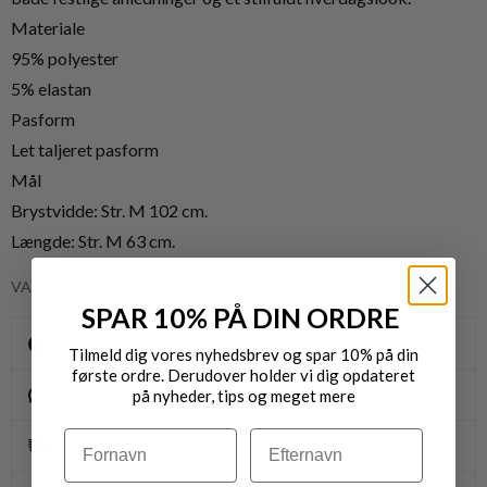
Materiale
95% polyester
5% elastan
Pasform
Let taljeret pasform
Mål
Brystvidde: Str. M 102 cm.
Længde: Str. M 63 cm.
VARENR.: 500314 LUNA
SPAR 10% PÅ DIN ORDRE
Gratis fragt til pakkeshop ved køb over 400,-
Tilmeld dig vores nyhedsbrev og spar 10% på din
første ordre. Derudover holder vi dig opdateret
Byt/Returnér i vores butikker
på nyheder, tips og meget mere
Navn
Efternavn
Levering 1-3 dage