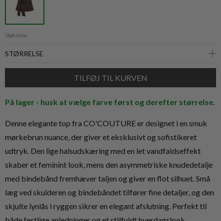
Størrelse
På lager - husk at vælge farve først og derefter størrelse.
Denne elegante top fra CO'COUTURE er designet i en smuk
mørkebrun nuance, der giver et eksklusivt og sofistikeret
udtryk. Den lige halsudskæring med en let vandfaldseffekt
skaber et feminint look, mens den asymmetriske knudedetalje
med bindebånd fremhæver taljen og giver en flot silhuet. Små
læg ved skulderen og bindebåndet tilfører fine detaljer, og den
skjulte lynlås i ryggen sikrer en elegant afslutning. Perfekt til
både festlige anledninger og et stilfuldt hverdagslook.