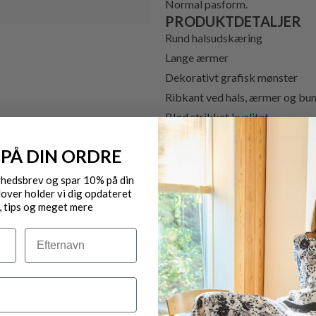
Normal pasform.
PRODUKTDETALJER
Rund halsudskæring
Lange ærmer
Dekorativt grafisk mønster
Ribkant ved hals, ærmer og bu
Blød strikket kvalitet
Klassisk design med et modern
 PÅ DIN ORDRE
yhedsbrev og spar 10% på din
VARENR.: 4462
over holder vi dig opdateret
, tips og meget mere
Gratis fragt til pakkeshop 
Efternavn
Byt/Returnér i vores butik
Levering 1-3 dage