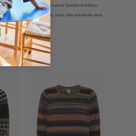
webshoppen, befinder sig i vores fysiske butikker.
retning for ydeligere info. vedr. den ønskede vare.