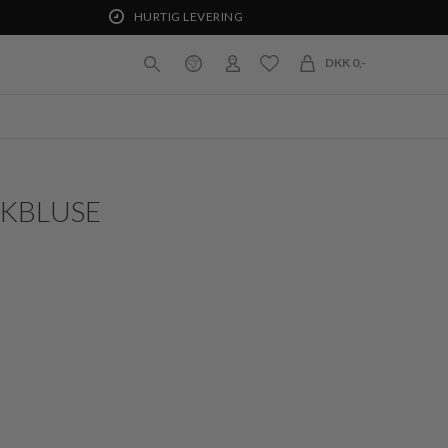
HURTIG LEVERING
DKK 0,-
IKBLUSE