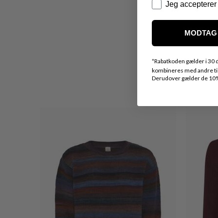
Datapolitik
Jeg accepterer 
MODTAG 
*
Rabatkoden gælder i 30 d
kombineres med andre tilb
Derudover gælder de 10% 