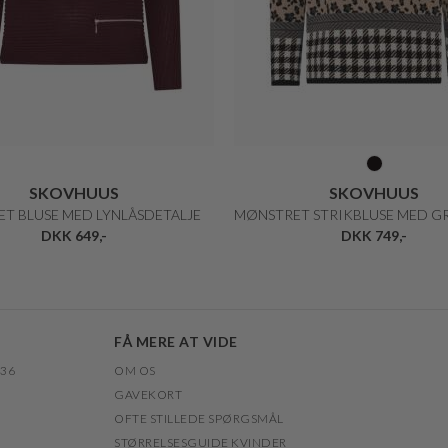
SKOVHUUS
SKOVHUUS
ET BLUSE MED LYNLÅSDETALJE
DKK 649,-
DKK 749,-
FÅ MERE AT VIDE
 36
OM OS
GAVEKORT
OFTE STILLEDE SPØRGSMÅL
STØRRELSESGUIDE KVINDER