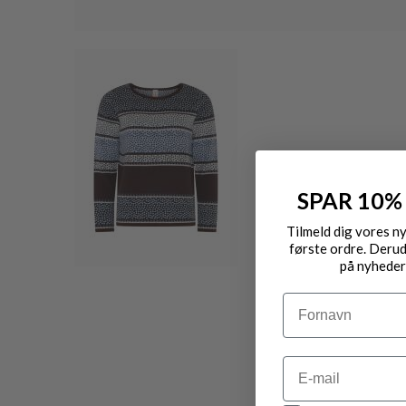
SPAR 10%
Tilmeld dig vores n
første ordre. Derud
på nyheder
Navn
Email