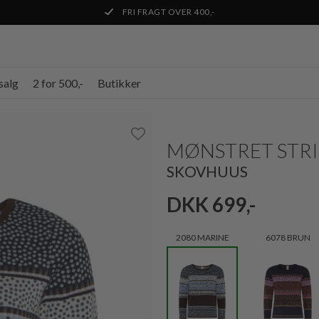
FRI FRAGT OVER 400,-
salg
2 for 500,-
Butikker
MØNSTRET STR
SKOVHUUS
DKK 699,-
2080 MARINE
6078 BRUN