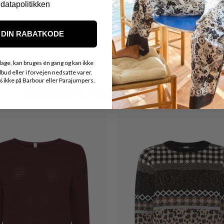
OBS.
datapolitikken
Ikke alle vores varer på 
Kontakt din nærmeste for
DIN RABATKODE
age, kan bruges én gang og kan ikke
ud eller i forvejen nedsatte varer.
ikke på Barbour eller Parajumpers.
VARER FRA SAMME MÆRKE