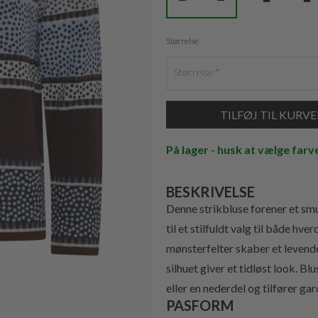
Størrelse
Størrelse
På lager - husk at vælge farv
BESKRIVELSE
Denne strikbluse forener et smu
til et stilfuldt valg til både h
mønsterfelter skaber et levend
silhuet giver et tidløst look. B
eller en nederdel og tilfører ga
PASFORM