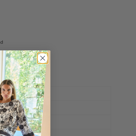
nd
e udtryk
ved køb over 400,-
ker