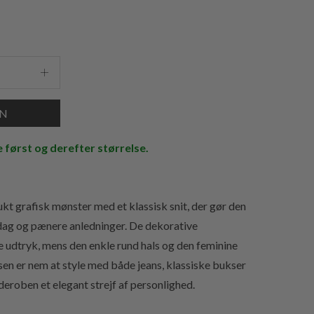
e først og derefter størrelse.
kt grafisk mønster med et klassisk snit, der gør den
verdag og pænere anledninger. De dekorative
e udtryk, mens den enkle rund hals og den feminine
lusen er nem at style med både jeans, klassiske bukser
rderoben et elegant strejf af personlighed.