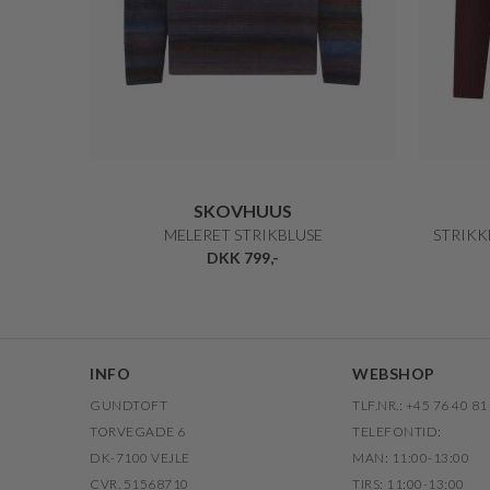
SKOVHUUS
MELERET STRIKBLUSE
STRIKK
DKK 799,-
INFO
WEBSHOP
GUNDTOFT
TLF.NR.: +45 76 40 81
TORVEGADE 6
TELEFONTID:
DK-7100 VEJLE
MAN: 11:00-13:00
CVR. 51568710
TIRS: 11:00-13:00