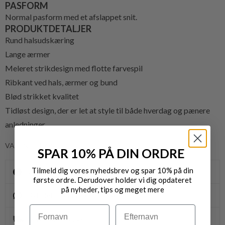
PASFORM
Normal pasform med et afslappet snit.
PRODUKTDETALJER
Rund halsudskæring
Lange ærmer
Meleret strikdesign med flotte farvespil
Ribkant ved hals, ærmer og bund
Blød strikket kvalitet
Tidløst design, der er let at style til både hverdag og pænere
anledninger
VARENR.: 4006
SPAR 10% PÅ DIN ORDRE
Tilmeld dig vores nyhedsbrev og spar 10% på din
Gratis fragt til pakkeshop ved køb over 400,-
første ordre. Derudover holder vi dig opdateret
på nyheder, tips og meget mere
Byt/Returnér i vores butikker
Navn
Efternavn
Levering 1-3 dage