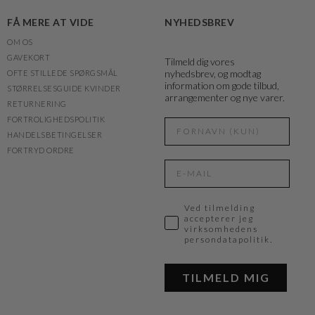
FÅ MERE AT VIDE
NYHEDSBREV
OM OS
GAVEKORT
Tilmeld dig vores
nyhedsbrev, og modtag
OFTE STILLEDE SPØRGSMÅL
information om gode tilbud,
STØRRELSESGUIDE KVINDER
arrangementer og nye varer.
RETURNERING
FORTROLIGHEDSPOLITIK
HANDELSBETINGELSER
FORTRYD ORDRE
Ved tilmelding
accepterer jeg
virksomhedens
persondatapolitik.
TILMELD MIG