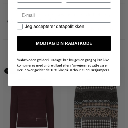
OBS.
Email
Ikke alle vores varer på webshoppen, befinder sig i
vores fysiske butikker.
Datapolitik
Jeg accepterer datapolitikken
Kontakt din nærmeste forretning for ydeligere info.
vedr. den ønskede vare.
MODTAG DIN RABATKODE
VARER FRA SAMME MÆRKE
*
Rabatkoden gælder i 30 dage, kan bruges én gang og kan ikke
kombineres med andre tilbud eller i forvejen nedsatte varer.
Derudover gælder de 10% ikke på Barbour eller Parajumpers.
Nyhed