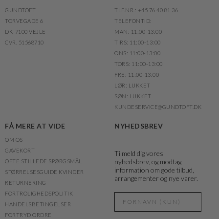
GUNDTOFT
TLF.NR.: +45 76 40 81 36
TORVEGADE 6
TELEFONTID:
DK-7100 VEJLE
MAN: 11:00-13:00
CVR. 51568710
TIRS: 11:00-13:00
ONS: 11:00-13:00
TORS: 11:00-13:00
FRE: 11:00-13:00
LØR: LUKKET
SØN: LUKKET
KUNDESERVICE@GUNDTOFT.DK
FÅ MERE AT VIDE
NYHEDSBREV
OM OS
GAVEKORT
Tilmeld dig vores
nyhedsbrev, og modtag
OFTE STILLEDE SPØRGSMÅL
information om gode tilbud,
STØRRELSESGUIDE KVINDER
arrangementer og nye varer.
RETURNERING
FORTROLIGHEDSPOLITIK
HANDELSBETINGELSER
FORTRYD ORDRE