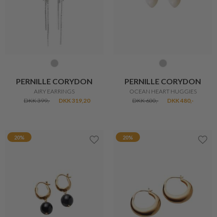
PERNILLE CORYDON
PERNILLE CORYDON
AIRY EARRINGS
OCEAN HEART HUGGIES
DKK 399,-
DKK 319,20
DKK 600,-
DKK 480,-
20%
20%