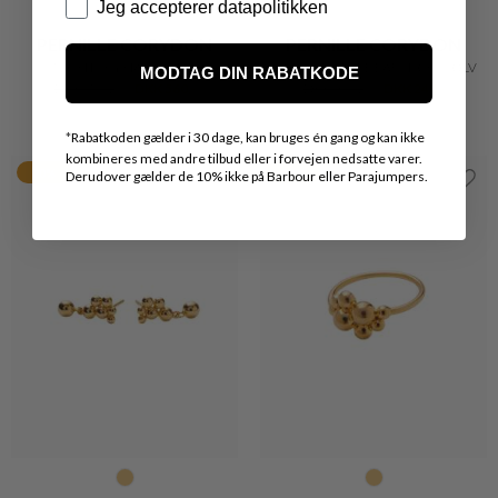
Datapolitik
Jeg accepterer datapolitikken
PERNILLE CORYDON
PERNILLE CORYDON
NIGHT SKY HALSKÆDE
OCEAN NATURE EARSTICKS SØLV
MODTAG DIN RABATKODE
DKK 700,-
DKK 560,-
DKK 300,-
DKK 240,-
*
Rabatkoden gælder i 30 dage, kan bruges én gang og kan ikke
kombineres med andre tilbud eller i forvejen nedsatte varer.
20%
20%
Derudover gælder de 10% ikke på Barbour eller Parajumpers.