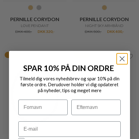
PERNILLE CORYDON
PERNILLE CORYDON
LOVE PENDANT
NIGHT SKY ARMBÅND
DKK 400,-
DKK 320,-
DKK 500,-
DKK 400,-
20%
20%
SPAR 10% PÅ DIN ORDRE
Tilmeld dig vores nyhedsbrev og spar 10% på din
første ordre. Derudover holder vi dig opdateret
på nyheder, tips og meget mere
Navn
Efternavn
Email