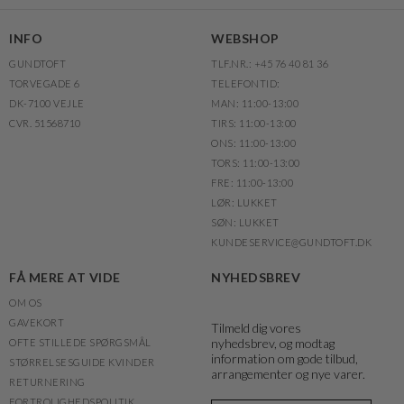
INFO
WEBSHOP
GUNDTOFT
TLF.NR.: +45 76 40 81 36
TORVEGADE 6
TELEFONTID:
DK-7100 VEJLE
MAN: 11:00-13:00
CVR. 51568710
TIRS: 11:00-13:00
ONS: 11:00-13:00
TORS: 11:00-13:00
FRE: 11:00-13:00
LØR: LUKKET
SØN: LUKKET
KUNDESERVICE@GUNDTOFT.DK
FÅ MERE AT VIDE
NYHEDSBREV
OM OS
GAVEKORT
Tilmeld dig vores
nyhedsbrev, og modtag
OFTE STILLEDE SPØRGSMÅL
information om gode tilbud,
STØRRELSESGUIDE KVINDER
arrangementer og nye varer.
RETURNERING
FORTROLIGHEDSPOLITIK