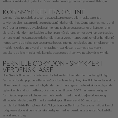
lette at forelske sig i, og det kan føles næsten umuligt kun at nøjes med étdesign.
KØB SMYKKER FRA ONLINE
Den perfekte fødselsdagsgave, julegave, kærestegave eller måske bare lidt
selvforkælelse - sådan erdet som oftest, når du handler hos Gundtoft. Med mere end
60 års erfaring med udvælgelse af highend fashion og accessories til kvinder i alle
aldre, så er der dømt forkælelse på højt plan, når duhandler hos os.Vi har gjort det let
at handle online. Uanset om du handler i en af vores mange butikker eller handler på
nettet, så vil du altid opleve godservice hos os. Internationale designs i smuk forening
med danske designs giver dig high fashion isærklasse - bl.a. med disse yderst
populære og ikke mindst helt ikoniske accessories til denkvalitetsbevidste kvinde.
PERNILLE CORYDON - SMYKKER I
VERDENSKLASSE
Hos Gundtoft finder du alle former for lækkerier til kvinder, der har hang til high
fashion - bl.a. det populære Pernille Corydon Jewellery.
Smykker til kvinder
i alle aldre
bliver bare så meget mere indbydende, når vi har at gøre med et eksklusivt, legende
og lækkert brand som dette at gøre. Med start tilbage i 2007 har denne designer
formået at imponere kvinder over hele verden med sine altid iøjnefaldende og
alligevel enkle designs. Et mærke med eksport til mere end 20 lande og stor
popularitet i både Paris, New York, Tokyo, London, Berlin og Barcelona m.fl., så kan vi
roligt være stolte af denne danske designer med verdensklasse talenter. Forkæl dig
selv allerede i dag.