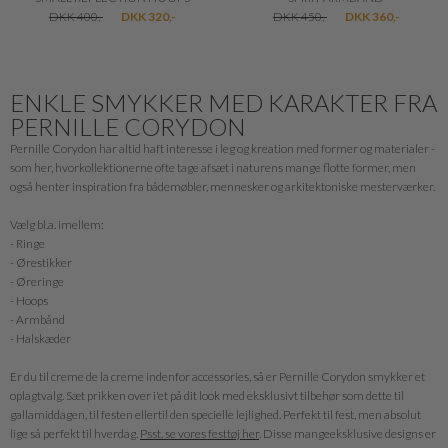
DKK 400,-
DKK 320,-
DKK 450,-
DKK 360,-
ENKLE SMYKKER MED KARAKTER FRA
PERNILLE CORYDON
Pernille Corydon har altid haft interesse i leg og kreation med former og materialer -
som her, hvorkollektionerne ofte tage afsæt i naturens mange flotte former, men
også henter inspiration fra bådemøbler, mennesker og arkitektoniske mesterværker.
Vælg bl.a. imellem:
- Ringe
- Ørestikker
- Øreringe
- Hoops
- Armbånd
- Halskæder
Er du til creme de la creme indenfor accessories, så er Pernille Corydon smykker et
oplagtvalg. Sæt prikken over i'et på dit look med eksklusivt tilbehør som dette til
gallamiddagen, til festen ellertil den specielle lejlighed. Perfekt til fest, men absolut
lige så perfekt til hverdag.
Psst. se vores festtøj her
. Disse mangeeksklusive designs er