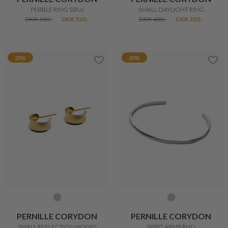
PEBBLE RING SØLV
SMALL DAYLIGHT RING
DKK 650,-
DKK 520,-
DKK 400,-
DKK 320,-
20%
20%
PERNILLE CORYDON
PERNILLE CORYDON
SMALL REFLECTION HOOPS
SPIRIT ARMBÅND