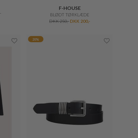
F-HOUSE
ULD BERET
DKK 250,-
DKK 200,-
20%