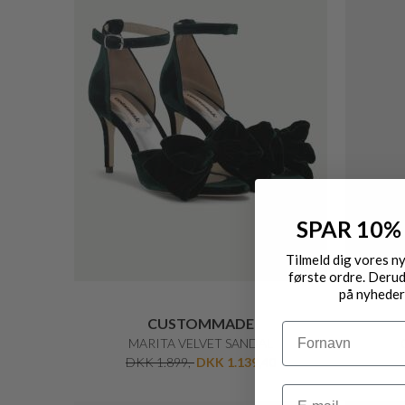
ICHI
ALICE HAT
ELEGANT
DKK 180,-
DKK 90,-
SPAR 10%
50%
50%
Tilmeld dig vores n
første ordre. Derud
på nyheder
Navn
Email