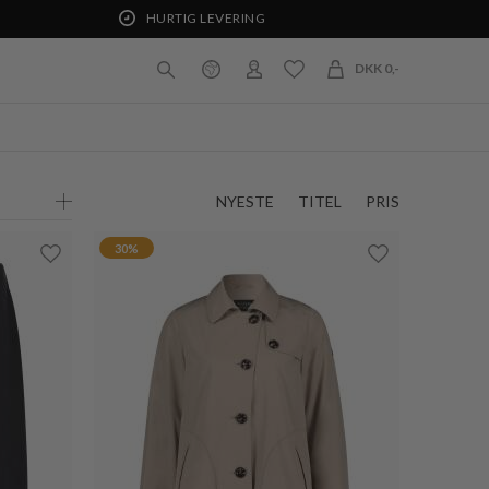
20%
ER
F-HOUSE
SMART TØRKLÆDE