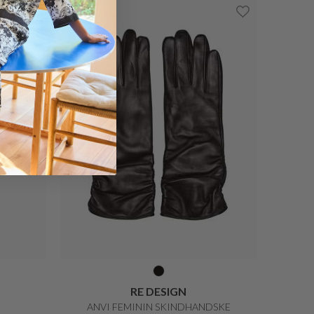
DECOY
 13 PRO
ANKELSTRØMPER I BAMBUS
DKK 50,-
DKK 40,-
20%