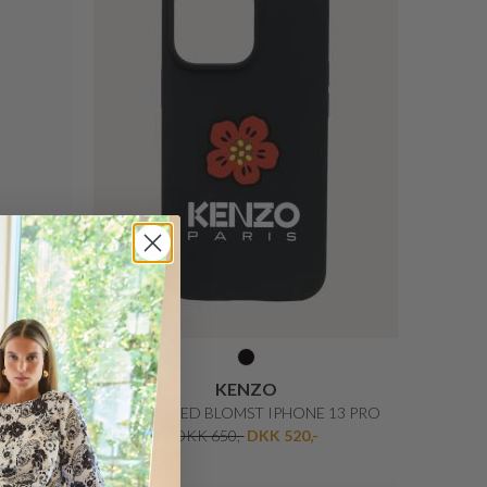
CUSTOMMADE
PUFFY DIAMOND QUILTED J MARC SHOULDER BAG
MARITA VELVET SANDAL
-
DKK 1.899,-
DKK 1.139,40
20%