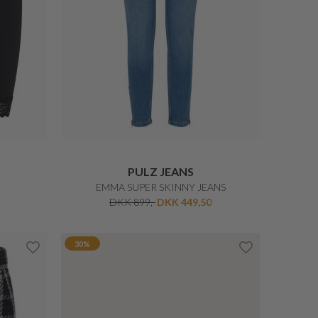
BETTY BARCLAY
KLASSISK TRENCHCOAT
0
DKK 1.649,-
DKK 1.154,30
20%