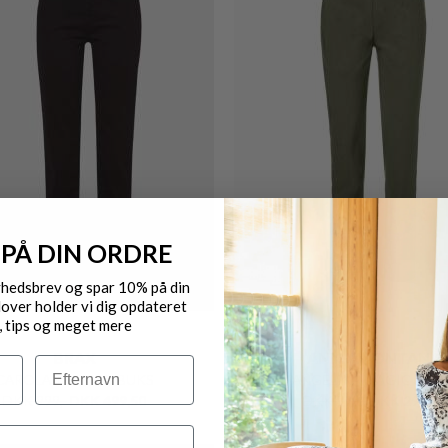
MICHA
MARC JACOBS
 NEDERDEL I TERNET MØNSTER
DKK 599,-
DKK 359,40
DKK 4.350,-
DKK 3.045,
Kun
 PÅ DIN ORDRE
online
20%
yhedsbrev og spar 10% på din
over holder vi dig opdateret
, tips og meget mere
Efternavn