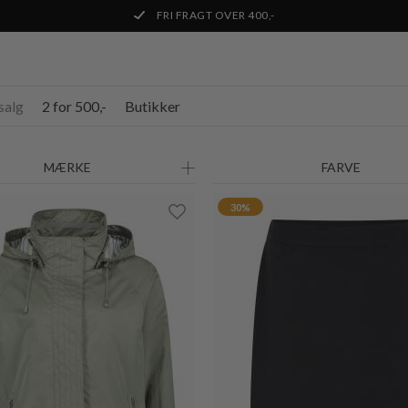
20%
salg
2 for 500,-
Butikker
MARC JACOBS
DECOY
BOLD MINI WALLET
RAMERR STRØMPEBUKS
DKK 1.150,-
DKK 805,-
DKK 100,-
DKK 80,-