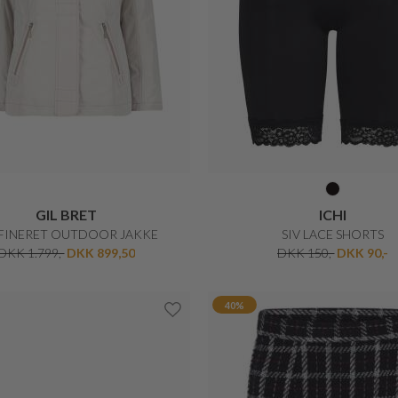
MICHA
BETTY BARCLAY
ASSISK STRIK NEDERDEL
FUNKTIONEL JAKKE
DKK 400,-
DKK 280,-
DKK 1.099,-
DKK 769,3
50%