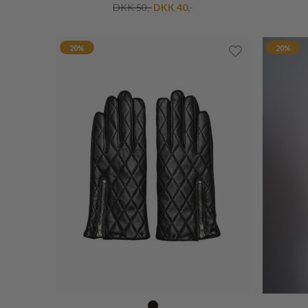
MARC JACOBS
HEART CHARM CHAIN SHOULDERSTRAP
DKK 1.170,-
DKK 819,-
20%
20%