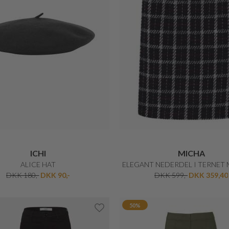
ICHI
PULZ JEANS
SIV LACE SHORTS
EMMA SUPER SKINNY JE
DKK 150,-
DKK 90,-
DKK 899,-
DKK 449,50
30%