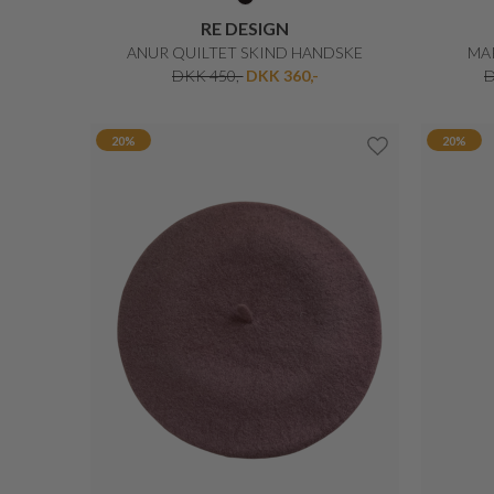
JUNGE
MARIE STILREN ULDEN JAKKE
DKK 2.399,-
DKK 1.919,20
20%
30%