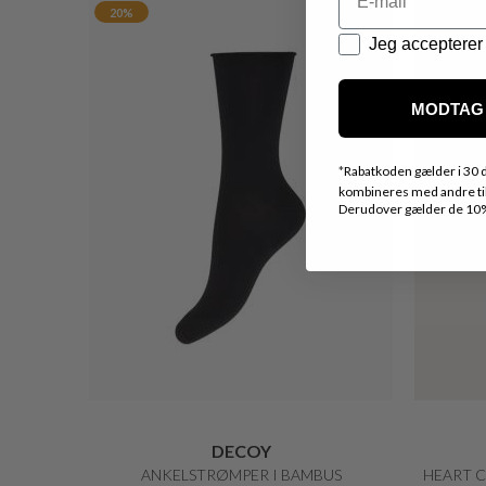
Datapolitik
Jeg accepterer 
MODTAG 
*
Rabatkoden gælder i 30 d
kombineres med andre tilb
Derudover gælder de 10% 
BRAX
CAROLA THERMO BUKS
DKK 999,-
DKK 499,50
30%
50%