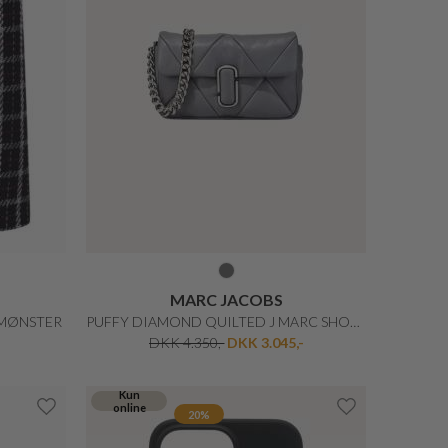
BRAX
ANS
MARY GLAT LÆRREDS BUKS
DKK 899,-
DKK 719,20
40%