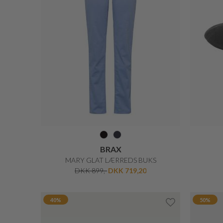
GIL BRET
RAFFINERET OUTDOOR JAKKE
DKK 1.799,-
DKK 899,50
50%
40%