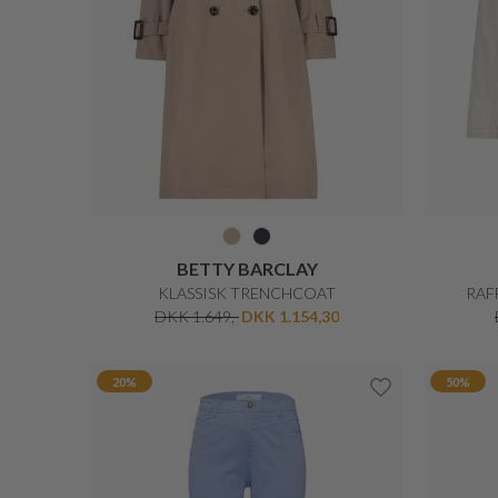
GIL BRET
SMART VINDJAKKE
KL
DKK 2.199,-
DKK 1.099,50
50%
40%