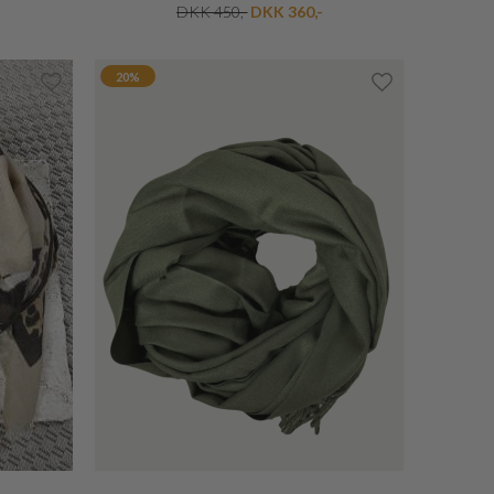
RE DESIGN
DSKE
ANUR QUILTET SKIND HANDSKE
DKK 450,-
DKK 360,-
20%