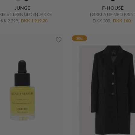
F-HOUSE
F-HOUSE
TØRKLÆDE MED PRINT
BLØDT TØRKLÆDE
DKK 200,-
DKK 160,-
DKK 250,-
DKK 200,-
20%