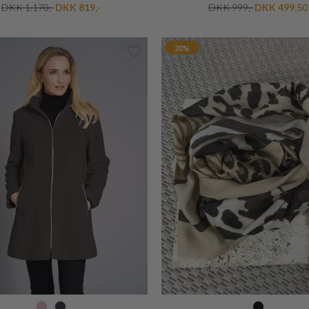
BRUUNS BAZAAR
RE DESIGN
ACACIA KJOLE
ANVI FEMININ SKINDHAN
DKK 999,-
DKK 499,50
DKK 450,-
DKK 360,-
20%