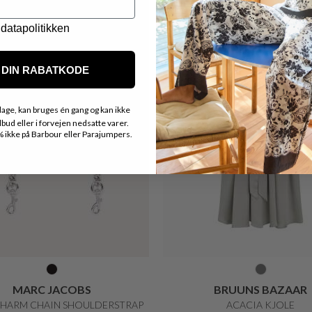
datapolitikken
DIN RABATKODE
age, kan bruges én gang og kan ikke
ud eller i forvejen nedsatte varer.
ikke på Barbour eller Parajumpers.
ANNA MONTANA
KENZO
ANGELIKA MAGIC SHAPE
COVER MED BLOMST IPHONE
DKK 599,-
DKK 299,50
DKK 650,-
DKK 520,-
20%