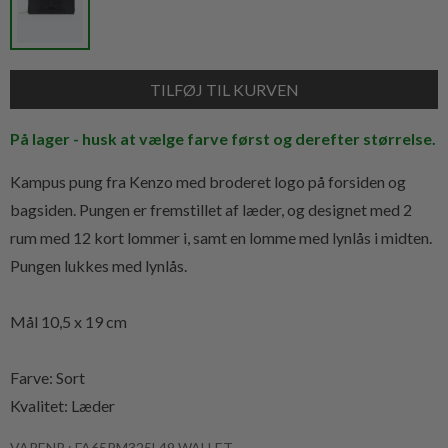
På lager - husk at vælge farve først og derefter størrelse.
Kampus pung fra Kenzo med broderet logo på forsiden og
bagsiden. Pungen er fremstillet af læder, og designet med 2
rum med 12 kort lommer i, samt en lomme med lynlås i midten.
Pungen lukkes med lynlås.
Mål 10,5 x 19 cm
Farve: Sort
Kvalitet: Læder
VARENR.: FA65PM325L49 WALLET