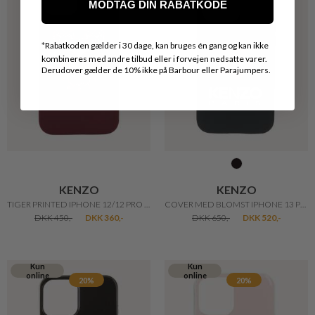
MODTAG DIN RABATKODE
*
Rabatkoden gælder i 30 dage, kan bruges én gang og kan ikke
kombineres med andre tilbud eller i forvejen nedsatte varer.
Derudover gælder de 10% ikke på Barbour eller Parajumpers.
KENZO
KENZO
TIGER PRINTED IPHONE 12/12 PRO COVER
COVER MED BLOMST IPHONE 13 PRO
DKK 450,-
DKK 360,-
DKK 650,-
DKK 520,-
Kun
Kun
online
online
20%
20%