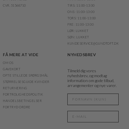
CVR. 51568710
TIRS: 11:00-13:00
ONS: 11:00-13:00
TORS: 11:00-13:00
FRE: 11:00-13:00
LØR: LUKKET
SØN: LUKKET
KUNDESERVICE@GUNDTOFT.DK
FÅ MERE AT VIDE
NYHEDSBREV
OM OS
GAVEKORT
Tilmeld dig vores
nyhedsbrev, og modtag
OFTE STILLEDE SPØRGSMÅL
information om gode tilbud,
STØRRELSESGUIDE KVINDER
arrangementer og nye varer.
RETURNERING
FORTROLIGHEDSPOLITIK
HANDELSBETINGELSER
FORTRYD ORDRE