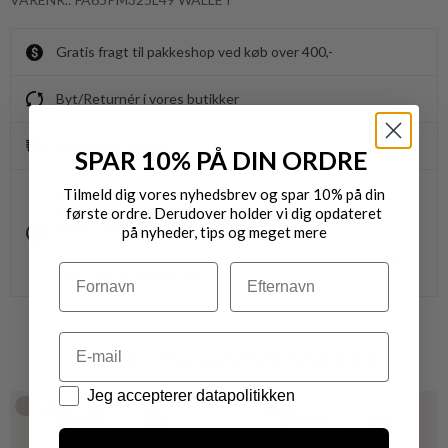
Gratis fragt til pakkeshop ved køb over 400,-
Byt/Returnér i vores butikker
Levering 1-3 dage
SPAR 10% PÅ DIN ORDRE
OBS.
Tilmeld dig vores nyhedsbrev og spar 10% på din
Ikke alle vores varer på webshoppen, befinder sig i
første ordre. Derudover holder vi dig opdateret
vores fysiske butikker.
på nyheder, tips og meget mere
Kontakt din nærmeste forretning for ydeligere info.
Navn
Efternavn
vedr. den ønskede vare.
Email
VARER FRA SAMME MÆRKE
Datapolitik
Jeg accepterer datapolitikken
Kun
Kun
online
online
20%
20%