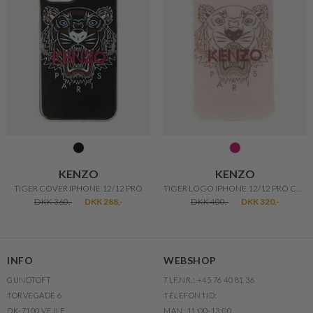
KENZO
KENZO
TIGER COVER IPHONE 12/12 PRO
TIGER LOGO IPHONE 12/12 PRO COVER
DKK 360,-
DKK 288,-
DKK 400,-
DKK 320,-
INFO
WEBSHOP
GUNDTOFT
TLF.NR.: +45 76 40 81 36
TORVEGADE 6
TELEFONTID:
DK-7100 VEJLE
MAN: 11:00-13:00