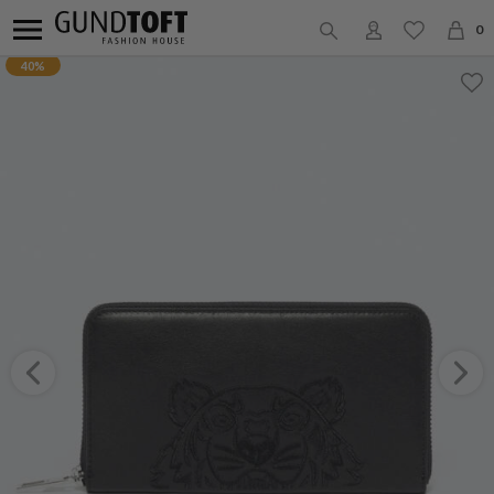
0
40%