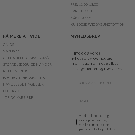
FRE: 11:00-13:00
LØR: LUKKET
SØN: LUKKET
KUNDESERVICE@GUNDTOFT.DK
FÅ MERE AT VIDE
NYHEDSBREV
OM OS
GAVEKORT
Tilmeld dig vores
nyhedsbrev, og modtag
OFTE STILLEDE SPØRGSMÅL
information om gode tilbud,
STØRRELSESGUIDE KVINDER
arrangementer og nye varer.
RETURNERING
FORTROLIGHEDSPOLITIK
HANDELSBETINGELSER
FORTRYD ORDRE
JOB OG KARRIERE
Ved tilmelding
accepterer jeg
virksomhedens
persondatapolitik.