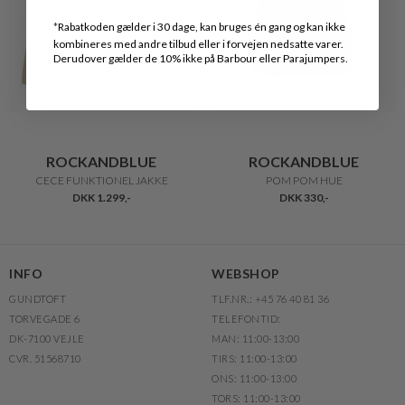
*
Rabatkoden gælder i 30 dage, kan bruges én gang og kan ikke
kombineres med andre tilbud eller i forvejen nedsatte varer.
Derudover gælder de 10% ikke på Barbour eller Parajumpers.
ROCKANDBLUE
ROCKANDBLUE
CECE FUNKTIONEL JAKKE
POM POM HUE
DKK 1.299,-
DKK 330,-
INFO
WEBSHOP
GUNDTOFT
TLF.NR.: +45 76 40 81 36
TORVEGADE 6
TELEFONTID:
DK-7100 VEJLE
MAN: 11:00-13:00
CVR. 51568710
TIRS: 11:00-13:00
ONS: 11:00-13:00
TORS: 11:00-13:00