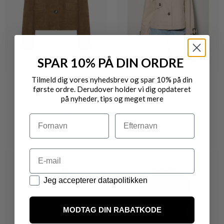
SPAR 10% PÅ DIN ORDRE
Tilmeld dig vores nyhedsbrev og spar 10% på din
første ordre. Derudover holder vi dig opdateret
på nyheder, tips og meget mere
ROCKANDBLUE
ROCKANDBLUE
TRIXIE KORT RUSKINDS JAKKE
SERAFINA JAKKE
Navn
Efternavn
DKK 1.599,-
DKK 1.299,-
Email
Datapolitik
Jeg accepterer datapolitikken
MODTAG DIN RABATKODE