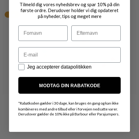
Tilmeld dig vores nyhedsbrev og spar 10% på din
første ordre. Derudover holder vi dig opdateret
50%
50%
på nyheder, tips og meget mere
Navn
Efternavn
Email
Datapolitik
Jeg accepterer datapolitikken
MODTAG DIN RABATKODE
*
Rabatkoden gælder i 30 dage, kan bruges én gang og kan ikke
kombineres med andre tilbud eller i forvejen nedsatte varer.
PURE BY NAT
PURE BY NAT
Derudover gælder de 10% ikke på Barbour eller Parajumpers.
FIE ARMBÅND
FIE ARMBÅND
DKK 390,-
DKK 195,-
DKK 390,-
DKK 195,-