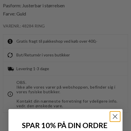
Pasform: Justerbar i størrelsen
Farve: Guld
VARENR.: 48284 RING
Gratis fragt til pakkeshop ved køb over 400,-
Byt/Returnér i vores butikker
Levering 1-3 dage
OBS.
Ikke alle vores varer på webshoppen, befinder sig i
vores fysiske butikker.
Kontakt din nærmeste forretning for ydeligere info.
vedr. den ønskede vare.
SPAR 10% PÅ DIN ORDRE
VARER FRA SAMME MÆRKE