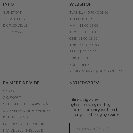
INFO
WEBSHOP
GUNDTOFT
TLF.NR.: +45 76 40 81 36
TORVEGADE 6
TELEFONTID:
DK-7100 VEJLE
MAN: 11:00-13:00
CVR. 51568710
TIRS: 11:00-13:00
ONS: 11:00-13:00
TORS: 11:00-13:00
FRE: 11:00-13:00
LØR: LUKKET
SØN: LUKKET
KUNDESERVICE@GUNDTOFT.DK
FÅ MERE AT VIDE
NYHEDSBREV
OM OS
GAVEKORT
Tilmeld dig vores
nyhedsbrev, og modtag
OFTE STILLEDE SPØRGSMÅL
information om gode tilbud,
STØRRELSESGUIDE KVINDER
arrangementer og nye varer.
RETURNERING
FORTROLIGHEDSPOLITIK
HANDELSBETINGELSER