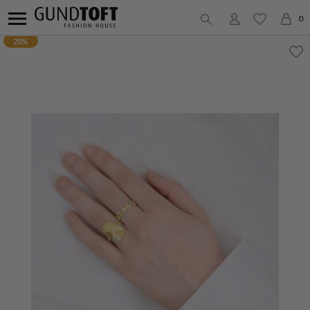
0
20%