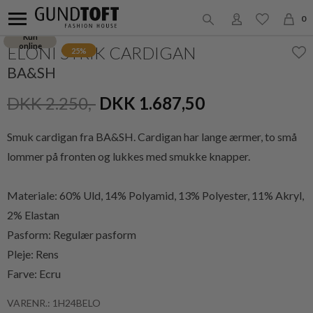
0
Kun
online
ELONI STRIK CARDIGAN
25%
BA&SH
DKK 2.250,-
DKK 1.687,50
Smuk cardigan fra BA&SH. Cardigan har lange ærmer, to små
lommer på fronten og lukkes med smukke knapper.
Materiale: 60% Uld, 14% Polyamid, 13% Polyester, 11% Akryl,
2% Elastan
Pasform: Regulær pasform
Pleje: Rens
Farve: Ecru
VARENR.: 1H24BELO