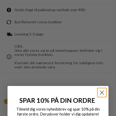
Gratis fragt til pakkeshop ved køb over 400,-
Byt/Returnér i vores butikker
Levering 1-3 dage
OBS.
Ikke alle vores varer på webshoppen, befinder sig i
vores fysiske butikker.
Kontakt din nærmeste forretning for ydeligere info.
vedr. den ønskede vare.
VARER FRA SAMME MÆRKE
SPAR 10% PÅ DIN ORDRE
30%
50%
Tilmeld dig vores nyhedsbrev og spar 10% på din
første ordre. Derudover holder vi dig opdateret