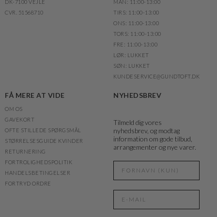
DK-7100 VEJLE
MAN: 11:00-13:00
CVR. 51568710
TIRS: 11:00-13:00
ONS: 11:00-13:00
TORS: 11:00-13:00
FRE: 11:00-13:00
LØR: LUKKET
SØN: LUKKET
KUNDESERVICE@GUNDTOFT.DK
FÅ MERE AT VIDE
NYHEDSBREV
OM OS
GAVEKORT
Tilmeld dig vores
nyhedsbrev, og modtag
OFTE STILLEDE SPØRGSMÅL
information om gode tilbud,
STØRRELSESGUIDE KVINDER
arrangementer og nye varer.
RETURNERING
FORTROLIGHEDSPOLITIK
HANDELSBETINGELSER
FORTRYD ORDRE