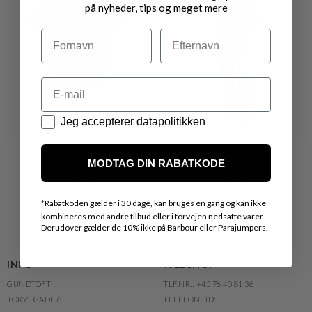
på nyheder, tips og meget mere
Navn
Efternavn
Email
Datapolitik
Jeg accepterer datapolitikken
MODTAG DIN RABATKODE
BA&SH
BA&SH
ELMER T-SHIRT
BLOOM JEANS JUMPSUIT
*
Rabatkoden gælder i 30 dage, kan bruges én gang og kan ikke
DKK 750,-
DKK 525,-
DKK 2.000,-
DKK 1.000,-
kombineres med andre tilbud eller i forvejen nedsatte varer.
Derudover gælder de 10% ikke på Barbour eller Parajumpers.
INFO
WEBSHOP
GUNDTOFT
TLF.NR.: +45 76 40 81 36
TORVEGADE 6
TELEFONTID: