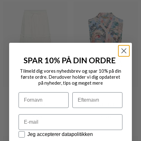
SPAR 10% PÅ DIN ORDRE
Tilmeld dig vores nyhedsbrev og spar 10% på din
første ordre. Derudover holder vi dig opdateret
på nyheder, tips og meget mere
Navn
Efternavn
CULTURE
CULTURE
DEENA NEDERDEL
LOTUS TOP
Email
DKK 699,-
DKK 400,-
Datapolitik
Jeg accepterer datapolitikken