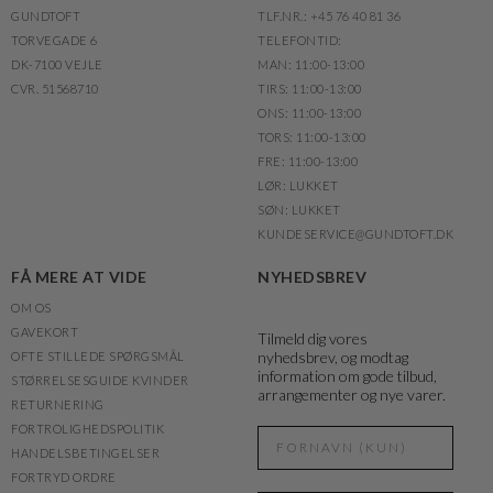
GUNDTOFT
TLF.NR.: +45 76 40 81 36
TORVEGADE 6
TELEFONTID:
DK-7100 VEJLE
MAN: 11:00-13:00
CVR. 51568710
TIRS: 11:00-13:00
ONS: 11:00-13:00
TORS: 11:00-13:00
FRE: 11:00-13:00
LØR: LUKKET
SØN: LUKKET
KUNDESERVICE@GUNDTOFT.DK
FÅ MERE AT VIDE
NYHEDSBREV
OM OS
GAVEKORT
Tilmeld dig vores
nyhedsbrev, og modtag
OFTE STILLEDE SPØRGSMÅL
information om gode tilbud,
STØRRELSESGUIDE KVINDER
arrangementer og nye varer.
RETURNERING
FORTROLIGHEDSPOLITIK
HANDELSBETINGELSER
FORTRYD ORDRE