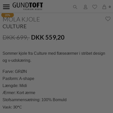
0
20%
MOLA KJOLE
CULTURE
DKK 699,-
DKK 559,20
Sommer kjole fra Culture med flæseærmer i stribet design
og v-udskæring.
Farve: GRØN
Pasform:
A-shape
Længde:
Midi
Ærmer:
Kort ærme
Stofsammensætning: 100% Bomuld
Vask: 30*C