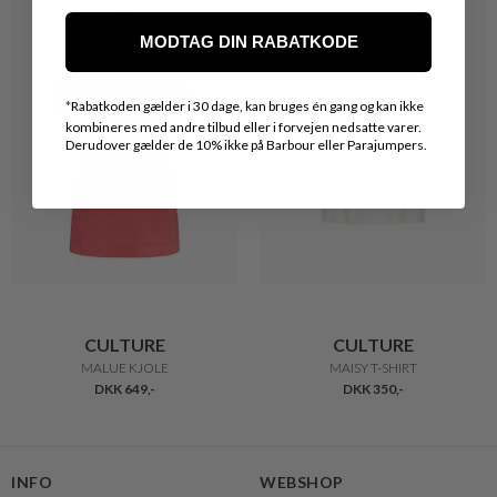
MODTAG DIN RABATKODE
*
Rabatkoden gælder i 30 dage, kan bruges én gang og kan ikke
kombineres med andre tilbud eller i forvejen nedsatte varer.
Derudover gælder de 10% ikke på Barbour eller Parajumpers.
CULTURE
CULTURE
MALUE KJOLE
MAISY T-SHIRT
DKK 649,-
DKK 350,-
INFO
WEBSHOP