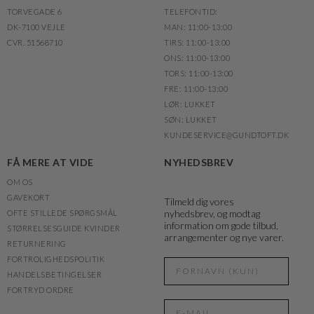
TORVEGADE 6
TELEFONTID:
DK-7100 VEJLE
MAN: 11:00-13:00
CVR. 51568710
TIRS: 11:00-13:00
ONS: 11:00-13:00
TORS: 11:00-13:00
FRE: 11:00-13:00
LØR: LUKKET
SØN: LUKKET
KUNDESERVICE@GUNDTOFT.DK
FÅ MERE AT VIDE
NYHEDSBREV
OM OS
GAVEKORT
Tilmeld dig vores
nyhedsbrev, og modtag
OFTE STILLEDE SPØRGSMÅL
information om gode tilbud,
STØRRELSESGUIDE KVINDER
arrangementer og nye varer.
RETURNERING
FORTROLIGHEDSPOLITIK
HANDELSBETINGELSER
FORTRYD ORDRE