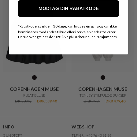
MODTAG DIN RABATKODE
*
Rabatkoden gælder i 30 dage, kan bruges én gang og kan ikke
kombineres med andre tilbud eller i forvejen nedsatte varer.
Derudover gælder de 10% ikke på Barbour eller Parajumpers.
COPENHAGEN MUSE
COPENHAGEN MUSE
PLEAT BLUSE
TENLEY STILFULDE BUKSER
DKK 899,-
DKK 539,40
DKK 799,-
DKK 479,40
INFO
WEBSHOP
GUNDTOFT
TLF.NR.: +45 76 40 81 36