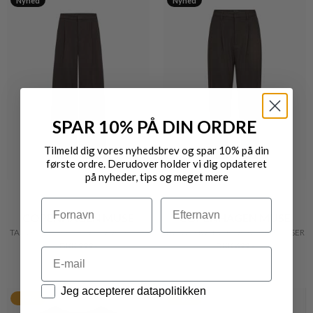
Nyhed
Nyhed
SPAR 10% PÅ DIN ORDRE
Tilmeld dig vores nyhedsbrev og spar 10% på din
første ordre. Derudover holder vi dig opdateret
på nyheder, tips og meget mere
Navn
Efternavn
COPENHAGEN MUSE
COPENHAGEN MUSE
TAILOR BUKSER MED VIDDE I BRUN
TAILOR HØJTALJEDE ANKELBUKSER
DKK 999,-
DKK 699,-
Email
Datapolitik
Jeg accepterer datapolitikken
40%
40%