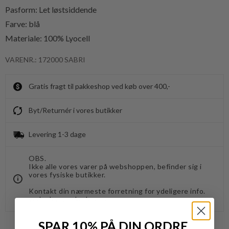
Pasform
: Let løstsiddende
Farve
: blå
Materiale
:
100% Lyocell
VARENR.: 172000 SABRI
Gratis fragt til pakkeshop ved køb over 400,-
Byt/Returnér i vores butikker
Levering 1-3 dage
OBS.
Ikke alle vores varer på webshoppen, befinder sig i
vores fysiske butikker.
Kontakt din nærmeste forretning for ydeligere info.
vedr. den ønskede vare.
SPAR 10% PÅ DIN ORDRE