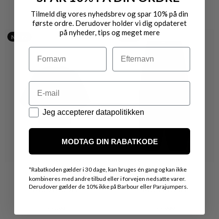
VARER FRA SAMME MÆRKE
Tilmeld dig vores nyhedsbrev og spar 10% på din
første ordre. Derudover holder vi dig opdateret
på nyheder, tips og meget mere
Nyhed
Nyhed
Navn
Efternavn
Email
Datapolitik
Jeg accepterer datapolitikken
MODTAG DIN RABATKODE
*
Rabatkoden gælder i 30 dage, kan bruges én gang og kan ikke
kombineres med andre tilbud eller i forvejen nedsatte varer.
Derudover gælder de 10% ikke på Barbour eller Parajumpers.
MOS MOSH
MOS MOSH
LELA BLUSE
226
DKK 899,-
DKK 999,-