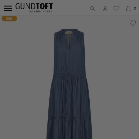
0
20%