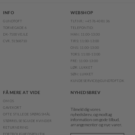
INFO
WEBSHOP
GUNDTOFT
TLF.NR.: +45 76 40 81 36
TORVEGADE 6
TELEFONTID:
DK-7100 VEJLE
MAN: 11:00-13:00
CVR. 51568710
TIRS: 11:00-13:00
ONS: 11:00-13:00
TORS: 11:00-13:00
FRE: 11:00-13:00
LØR: LUKKET
SØN: LUKKET
KUNDESERVICE@GUNDTOFT.DK
FÅ MERE AT VIDE
NYHEDSBREV
OM OS
GAVEKORT
Tilmeld dig vores
nyhedsbrev, og modtag
OFTE STILLEDE SPØRGSMÅL
information om gode tilbud,
STØRRELSESGUIDE KVINDER
arrangementer og nye varer.
RETURNERING
FORTROLIGHEDSPOLITIK