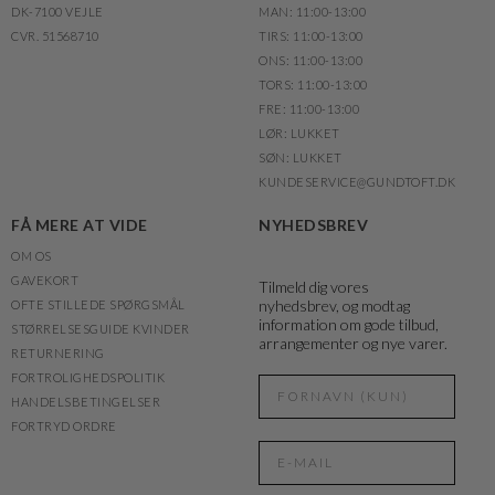
DK-7100 VEJLE
MAN: 11:00-13:00
CVR. 51568710
TIRS: 11:00-13:00
ONS: 11:00-13:00
TORS: 11:00-13:00
FRE: 11:00-13:00
LØR: LUKKET
SØN: LUKKET
KUNDESERVICE@GUNDTOFT.DK
FÅ MERE AT VIDE
NYHEDSBREV
OM OS
GAVEKORT
Tilmeld dig vores
nyhedsbrev, og modtag
OFTE STILLEDE SPØRGSMÅL
information om gode tilbud,
STØRRELSESGUIDE KVINDER
arrangementer og nye varer.
RETURNERING
FORTROLIGHEDSPOLITIK
HANDELSBETINGELSER
FORTRYD ORDRE