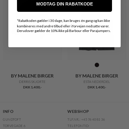
MODTAG DIN RABATKODE
*
Rabatkoden gælder i 30 dage, kan bruges én gang og kan ikke
kombineres med andre tilbud eller i forvejen nedsatte varer.
Derudover gælder de 10% ikke på Barbour eller Parajumpers.
BY MALENE BIRGER
BY MALENE BIRGER
DERRIS SKJORTE
ESTA NEDERDEL
DKK 1.400,-
DKK 1.400,-
INFO
WEBSHOP
GUNDTOFT
TLF.NR.: +45 76 40 81 36
TORVEGADE 6
TELEFONTID: