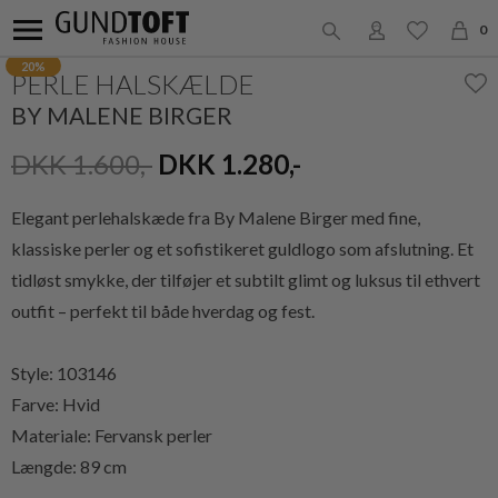
0
20%
PERLE HALSKÆLDE
BY MALENE BIRGER
DKK 1.600,-
DKK 1.280,-
Elegant perlehalskæde fra By Malene Birger med fine,
klassiske perler og et sofistikeret guldlogo som afslutning. Et
tidløst smykke, der tilføjer et subtilt glimt og luksus til ethvert
outfit – perfekt til både hverdag og fest.
Style: 103146
Farve: Hvid
Materiale: Fervansk perler
Længde: 89 cm