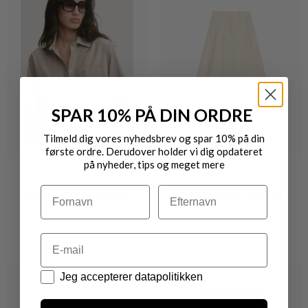
SPAR 10% PÅ DIN ORDRE
Tilmeld dig vores nyhedsbrev og spar 10% på din
første ordre. Derudover holder vi dig opdateret
på nyheder, tips og meget mere
Navn
Efternavn
BY MALENE BIRGER
BY MALENE BIRGER
AUDREY KLASSISK SKJORTE
EDENA NEDERDEL
DKK 1.300,-
DKK 3.200,-
Email
Datapolitik
Jeg accepterer datapolitikken