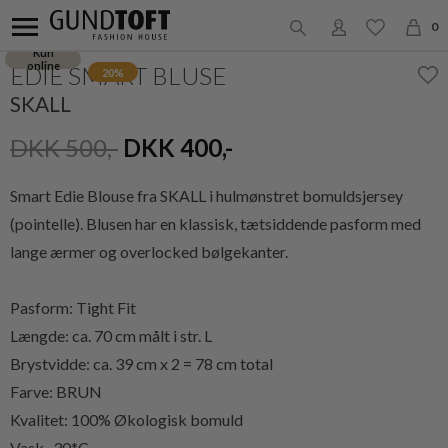
0
Kun
online
EDIE SMART BLUSE
20%
SKALL
DKK 500,-
DKK 400,-
Smart Edie Blouse fra SKALL i hulmønstret bomuldsjersey
(pointelle). Blusen har en klassisk, tætsiddende pasform med
lange ærmer og overlocked bølgekanter.
Pasform: Tight Fit
Længde: ca. 70 cm målt i str. L
Brystvidde: ca. 39 cm x 2 = 78 cm total
Farve: BRUN
Kvalitet: 100% Økologisk bomuld
Vask_ 30*C