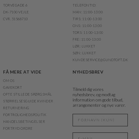
TORVEGADE 6
TELEFONTID:
DK-7100 VEJLE
MAN: 11:00-13:00
CVR. 51568710
TIRS: 11:00-13:00
ONS: 11:00-13:00
TORS: 11:00-13:00
FRE: 11:00-13:00
LØR: LUKKET
SØN: LUKKET
KUNDESERVICE@GUNDTOFT.DK
FÅ MERE AT VIDE
NYHEDSBREV
OM OS
GAVEKORT
Tilmeld dig vores
nyhedsbrev, og modtag
OFTE STILLEDE SPØRGSMÅL
information om gode tilbud,
STØRRELSESGUIDE KVINDER
arrangementer og nye varer.
RETURNERING
FORTROLIGHEDSPOLITIK
HANDELSBETINGELSER
FORTRYD ORDRE