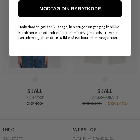
MODTAG DIN RABATKODE
*
Rabatkoden gælder i 30 dage, kan bruges én gang og kan ikke
kombineres med andre tilbud eller i forvejen nedsatte varer.
Derudover gælder de 10% ikke på Barbour eller Parajumpers.
SKALL
SKALL
ANNA TOP
WILLOW JEANS
DKK 400,-
DKK 2.100,-
DKK 1.470,-
INFO
WEBSHOP
GUNDTOFT
TLF.NR.: +45 76 40 81 36