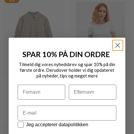
20%
SPAR 10% PÅ DIN ORDRE
Tilmeld dig vores nyhedsbrev og spar 10% på din
første ordre. Derudover holder vi dig opdateret
på nyheder, tips og meget mere
Navn
Efternavn
SKALL
SKALL
EDGAR OVERSIZED SKJORTE
ANNA T-SHIRT
DKK 2.000,-
DKK 1.600,-
DKK 450,-
Email
Datapolitik
Jeg accepterer datapolitikken
30%