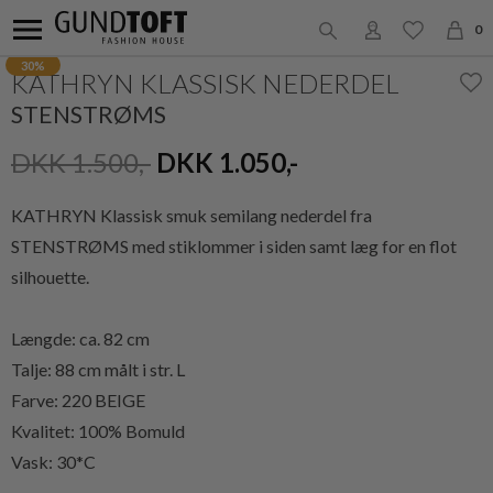
0
30%
KATHRYN KLASSISK NEDERDEL
STENSTRØMS
DKK 1.500,-
DKK 1.050,-
KATHRYN Klassisk smuk semilang nederdel fra
STENSTRØMS med stiklommer i siden samt læg for en flot
silhouette.
Længde: ca. 82 cm
Talje: 88 cm målt i str. L
Farve: 220 BEIGE
Kvalitet: 100% Bomuld
Vask: 30*C