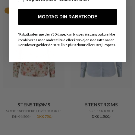
50%
MODTAG DIN RABATKODE
*
Rabatkoden gælder i 30 dage, kan bruges én gang og kan ikke
kombineres med andre tilbud eller i forvejen nedsatte varer.
Derudover gælder de 10% ikke på Barbour eller Parajumpers.
STENSTRØMS
STENSTRØMS
SOFIE RAFFINERET HØR SKJORTE
SOFIE SKJORTE
DKK 1.500,-
DKK 750,-
DKK 1.500,-