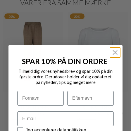
VARER FRA SAMME MÆRKE
20%
20%
SPAR 10% PÅ DIN ORDRE
Tilmeld dig vores nyhedsbrev og spar 10% på din
første ordre. Derudover holder vi dig opdateret
på nyheder, tips og meget mere
Navn
Efternavn
STENSTRØMS
STENSTRØMS
Email
JESSIE RAFFINERET HØRBUKS
CARMEN ELEGANT HØRBLUSE
DKK 1.500,-
DKK 1.200,-
DKK 1.300,-
DKK 1.040,-
Datapolitik
Jeg accepterer datapolitikken