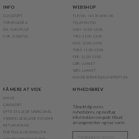
INFO
WEBSHOP
GUNDTOFT
TLF.NR.: +45 76 40 81 36
TORVEGADE 6
TELEFONTID:
DK-7100 VEJLE
MAN: 11:00-13:00
CVR. 51568710
TIRS: 11:00-13:00
ONS: 11:00-13:00
TORS: 11:00-13:00
FRE: 11:00-13:00
LØR: LUKKET
SØN: LUKKET
KUNDESERVICE@GUNDTOFT.DK
FÅ MERE AT VIDE
NYHEDSBREV
OM OS
GAVEKORT
Tilmeld dig vores
nyhedsbrev, og modtag
OFTE STILLEDE SPØRGSMÅL
information om gode tilbud,
STØRRELSESGUIDE KVINDER
arrangementer og nye varer.
RETURNERING
FORTROLIGHEDSPOLITIK
HANDELSBETINGELSER