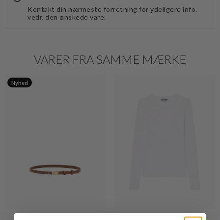
Kontakt din nærmeste forretning for ydeligere info.
vedr. den ønskede vare.
VARER FRA SAMME MÆRKE
Nyhed