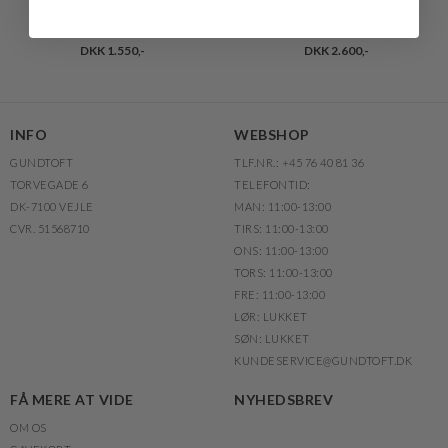
GANNI
GANNI
MINI KJOLE
MINI BOU TASKE
DKK 1.550,-
DKK 2.600,-
INFO
WEBSHOP
GUNDTOFT
TLF.NR.: +45 76 40 81 36
TORVEGADE 6
TELEFONTID:
DK-7100 VEJLE
MAN: 11:00-13:00
CVR. 51568710
TIRS: 11:00-13:00
ONS: 11:00-13:00
TORS: 11:00-13:00
FRE: 11:00-13:00
LØR: LUKKET
SØN: LUKKET
KUNDESERVICE@GUNDTOFT.DK
FÅ MERE AT VIDE
NYHEDSBREV
OM OS