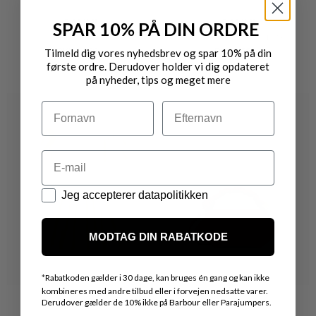
GANNI
GANNI
SPAR 10% PÅ DIN ORDRE
KAT BELT SMALL
LANGÆRMET RIBBET TOP
DKK 1.299,-
DKK 1.550,-
Tilmeld dig vores nyhedsbrev og spar 10% på din
første ordre. Derudover holder vi dig opdateret
på nyheder, tips og meget mere
Navn
Efternavn
Email
Datapolitik
Jeg accepterer datapolitikken
MODTAG DIN RABATKODE
*
Rabatkoden gælder i 30 dage, kan bruges én gang og kan ikke
kombineres med andre tilbud eller i forvejen nedsatte varer.
Derudover gælder de 10% ikke på Barbour eller Parajumpers.