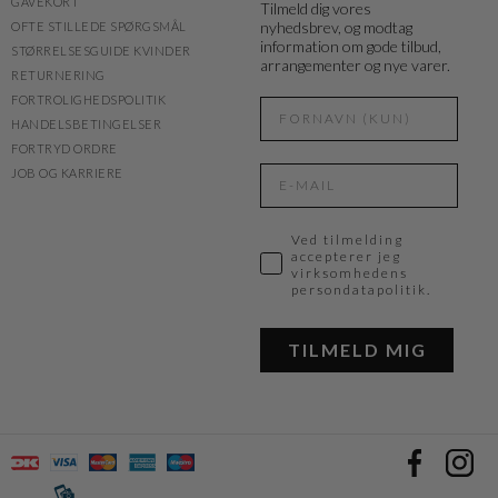
GAVEKORT
Tilmeld dig vores
nyhedsbrev, og modtag
OFTE STILLEDE SPØRGSMÅL
information om gode tilbud,
STØRRELSESGUIDE KVINDER
arrangementer og nye varer.
RETURNERING
FORTROLIGHEDSPOLITIK
HANDELSBETINGELSER
FORTRYD ORDRE
JOB OG KARRIERE
Ved tilmelding
accepterer jeg
virksomhedens
persondatapolitik.
TILMELD MIG