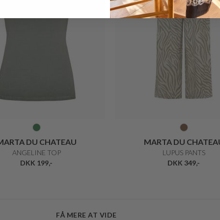
MARTA DU CHATEAU
MARTA DU CHATEA
ANGELINE TOP
LUPUS PANTS
DKK 199,-
DKK 349,-
FÅ MERE AT VIDE