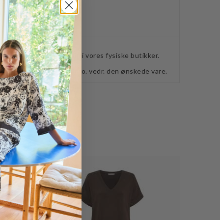
ker
webshoppen, befinder sig i vores fysiske butikker.
retning for ydeligere info. vedr. den ønskede vare.
Nyhed