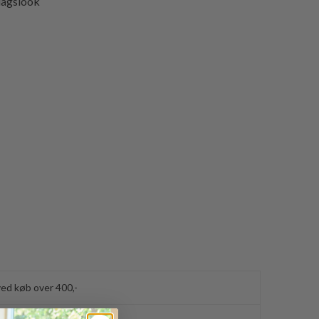
rdagslook
ved køb over 400,-