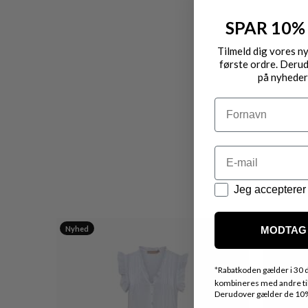
SPAR 10%
Tilmeld dig vores n
første ordre. Derud
på nyheder
Navn
Email
Datapolitik
Jeg accepterer 
Nyhed
Nyhed
MODTAG 
*
Rabatkoden gælder i 30 d
kombineres med andre tilb
Derudover gælder de 10% 