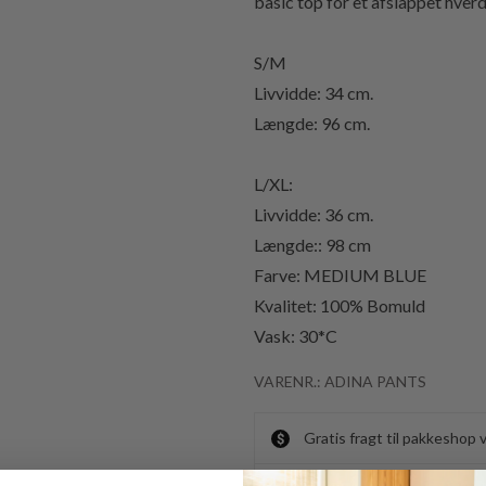
basic top for et afslappet hve
S/M
Livvidde: 34 cm.
Længde: 96 cm.
L/XL:
Livvidde: 36 cm.
Længde:: 98 cm
Farve: MEDIUM BLUE
Kvalitet: 100% Bomuld
Vask: 30*C
VARENR.: ADINA PANTS
Gratis fragt til pakkeshop 