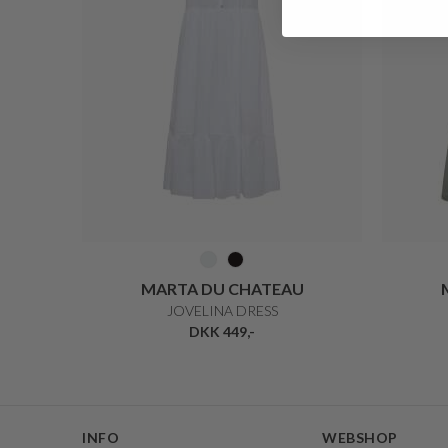
MARTA DU CHATEAU
JOVELINA DRESS
DKK 449,-
INFO
WEBSHOP