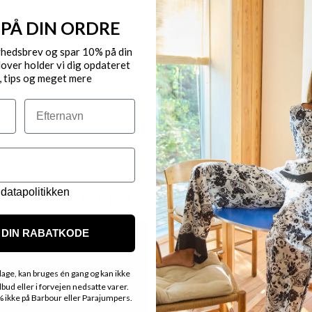
Byt/Returnér i vores butik
 PÅ DIN ORDRE
Levering 1-3 dage
yhedsbrev og spar 10% på din
over holder vi dig opdateret
OBS.
, tips og meget mere
Ikke alle vores varer på 
Kontakt din nærmeste for
Efternavn
VARER FRA SAMME MÆRKE
datapolitikken
Nyhed
DIN RABATKODE
age, kan bruges én gang og kan ikke
ud eller i forvejen nedsatte varer.
ikke på Barbour eller Parajumpers.