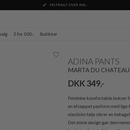
FRI FRAGT OVER 400,-
salg
2 for 500,-
Butikker
ADINA PANTS
MARTA DU CHATEAU
DKK 349,-
Feminine komfortable bukser fr
en afslappet pasform med lige b
elastiske talje sikrer en behage
Det enkle design gør dem nemme