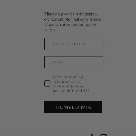
Tilmeld dig vores nyhedsbrev,
og modtag information om gode
tilbud, arrangementer og nye
varer.
Ved tilmelding
accepterer jeg
virksomhedens
persondatapolitik.
TILMELD MIG