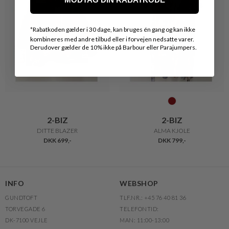
*
Rabatkoden gælder i 30 dage, kan bruges én gang og kan ikke
kombineres med andre tilbud eller i forvejen nedsatte varer.
Derudover gælder de 10% ikke på Barbour eller Parajumpers.
2-BIZ
2-BIZ
DITTE BLAZER
ALMA KJOLE
DKK 699,-
DKK 799,-
INFO
WEBSHOP
GUNDTOFT
TLF.NR.: +45 76 40 81 36
TORVEGADE 6
TELEFONTID:
DK-7100 VEJLE
MAN: 11:00-13:00