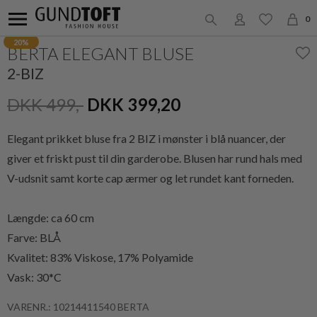
0
20%
BERTA ELEGANT BLUSE
2-BIZ
DKK 499,-
DKK 399,20
Elegant prikket bluse fra 2 BIZ i mønster i blå nuancer, der
giver et friskt pust til din garderobe. Blusen har rund hals med
V-udsnit samt korte cap ærmer og let rundet kant forneden.
Længde: ca 60 cm
Farve: BLÅ
Kvalitet:
83% Viskose, 17% Polyamide
Vask: 30*C
VARENR.: 10214411540 BERTA