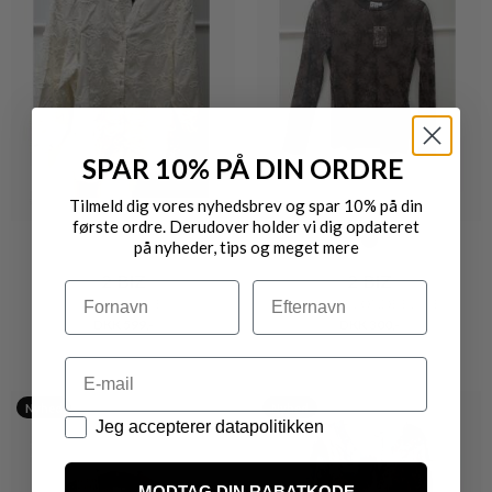
SPAR 10% PÅ DIN ORDRE
Tilmeld dig vores nyhedsbrev og spar 10% på din
første ordre. Derudover holder vi dig opdateret
på nyheder, tips og meget mere
2-BIZ
2-BIZ
Navn
Efternavn
MARO BLUSE
MELISA BLONDE BLUSE
DKK 599,-
DKK 300,-
Email
Nyhed
Nyhed
Datapolitik
Jeg accepterer datapolitikken
MODTAG DIN RABATKODE