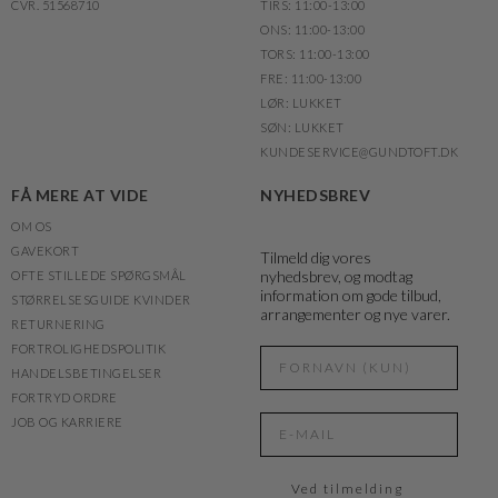
CVR. 51568710
TIRS: 11:00-13:00
ONS: 11:00-13:00
TORS: 11:00-13:00
FRE: 11:00-13:00
LØR: LUKKET
SØN: LUKKET
KUNDESERVICE@GUNDTOFT.DK
FÅ MERE AT VIDE
NYHEDSBREV
OM OS
GAVEKORT
Tilmeld dig vores
nyhedsbrev, og modtag
OFTE STILLEDE SPØRGSMÅL
information om gode tilbud,
STØRRELSESGUIDE KVINDER
arrangementer og nye varer.
RETURNERING
FORTROLIGHEDSPOLITIK
HANDELSBETINGELSER
FORTRYD ORDRE
JOB OG KARRIERE
Ved tilmelding