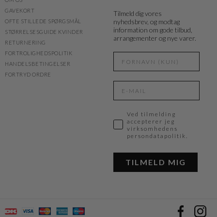
GAVEKORT
Tilmeld dig vores
nyhedsbrev, og modtag
OFTE STILLEDE SPØRGSMÅL
information om gode tilbud,
STØRRELSESGUIDE KVINDER
arrangementer og nye varer.
RETURNERING
FORTROLIGHEDSPOLITIK
HANDELSBETINGELSER
FORTRYD ORDRE
Ved tilmelding
accepterer jeg
virksomhedens
persondatapolitik.
TILMELD MIG