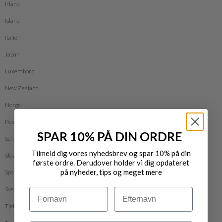
Irland
Island
Italien
Japan
Luxemborg
New Zealand
Norge
Polen
SPAR 10% PÅ DIN ORDRE
Schweiz
Tilmeld dig vores nyhedsbrev og spar 10% på din
Slovakiet
første ordre. Derudover holder vi dig opdateret
på nyheder, tips og meget mere
Spanien
Sverige
Navn
Efternavn
Tjekkiet