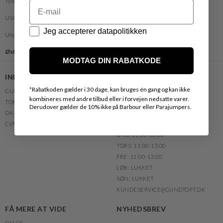
Tyskland
Email
USA
Datapolitik
Jeg accepterer datapolitikken
Ungarn
Østrig
MODTAG DIN RABATKODE
INFO
WEBSHOP
*
Rabatkoden gælder i 30 dage, kan bruges én gang og kan ikke
GUNDTOFT
TLF.NR.: +45 76 40 81 36
kombineres med andre tilbud eller i forvejen nedsatte varer.
TORVEGADE 6
TELEFONTID:
Derudover gælder de 10% ikke på Barbour eller Parajumpers.
DK-7100 VEJLE
MAN: 11:00-13:00
CVR. 51568710
TIRS: 11:00-13:00
ONS: 11:00-13:00
TORS: 11:00-13:00
FRE: 11:00-13:00
LØR: LUKKET
SØN: LUKKET
KUNDESERVICE@GUNDTOFT.DK
FÅ MERE AT VIDE
NYHEDSBREV
OM OS