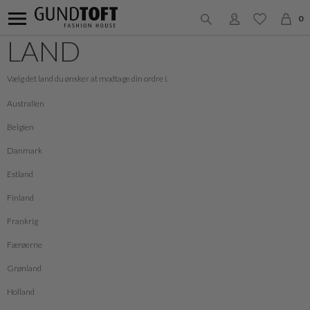
0
LAND
Vælg det land du ønsker at modtage din ordre i.
Australien
Belgien
Danmark
Estland
Finland
Frankrig
Færøerne
Grønland
Holland