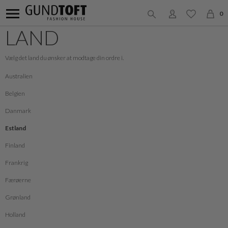
0
LAND
Vælg det land du ønsker at modtage din ordre i.
Australien
Belgien
Danmark
Estland
Finland
Frankrig
Færøerne
Grønland
Holland