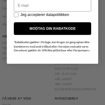
Tyskland
Email
USA
Datapolitik
Jeg accepterer datapolitikken
Ungarn
Østrig
MODTAG DIN RABATKODE
INFO
WEBSHOP
*
Rabatkoden gælder i 30 dage, kan bruges én gang og kan ikke
GUNDTOFT
TLF.NR.: +45 76 40 81 36
kombineres med andre tilbud eller i forvejen nedsatte varer.
TORVEGADE 6
TELEFONTID:
Derudover gælder de 10% ikke på Barbour eller Parajumpers.
DK-7100 VEJLE
MAN: 11:00-13:00
CVR. 51568710
TIRS: 11:00-13:00
ONS: 11:00-13:00
TORS: 11:00-13:00
FRE: 11:00-13:00
LØR: LUKKET
SØN: LUKKET
KUNDESERVICE@GUNDTOFT.DK
FÅ MERE AT VIDE
NYHEDSBREV
OM OS