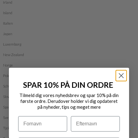
Irland
Island
Italien
Japan
Luxemborg
New Zealand
Norge
Polen
SPAR 10% PÅ DIN ORDRE
Schweiz
Tilmeld dig vores nyhedsbrev og spar 10% på din
Slovakiet
første ordre. Derudover holder vi dig opdateret
på nyheder, tips og meget mere
Spanien
Sverige
Navn
Efternavn
Tjekkiet