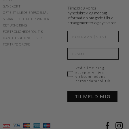
GAVEKORT
Tilmeld dig vores
nyhedsbrev, og modtag
OFTE STILLEDE SPØRGSMÅL
information om gode tilbud,
STØRRELSESGUIDE KVINDER
arrangementer og nye varer.
RETURNERING
FORTROLIGHEDSPOLITIK
HANDELSBETINGELSER
FORTRYD ORDRE
Ved tilmelding
accepterer jeg
virksomhedens
persondatapolitik.
TILMELD MIG