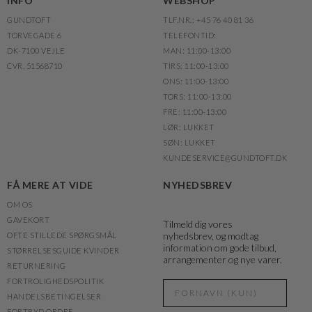
INFO
WEBSHOP
GUNDTOFT
TLF.NR.: +45 76 40 81 36
TORVEGADE 6
TELEFONTID:
DK-7100 VEJLE
MAN: 11:00-13:00
CVR. 51568710
TIRS: 11:00-13:00
ONS: 11:00-13:00
TORS: 11:00-13:00
FRE: 11:00-13:00
LØR: LUKKET
SØN: LUKKET
KUNDESERVICE@GUNDTOFT.DK
FÅ MERE AT VIDE
NYHEDSBREV
OM OS
GAVEKORT
Tilmeld dig vores
nyhedsbrev, og modtag
OFTE STILLEDE SPØRGSMÅL
information om gode tilbud,
STØRRELSESGUIDE KVINDER
arrangementer og nye varer.
RETURNERING
FORTROLIGHEDSPOLITIK
HANDELSBETINGELSER
FORTRYD ORDRE