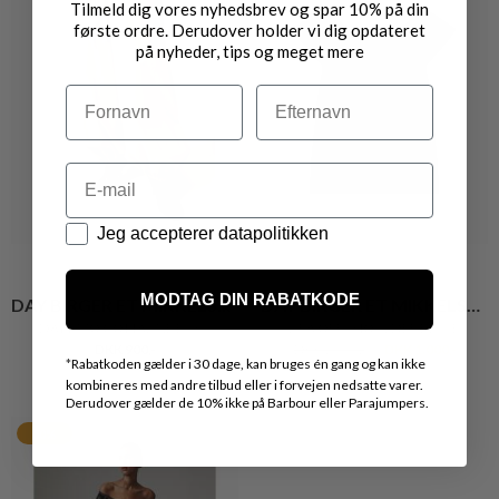
Tilmeld dig vores nyhedsbrev og spar 10% på din
første ordre. Derudover holder vi dig opdateret
på nyheder, tips og meget mere
Navn
Efternavn
Email
Datapolitik
Jeg accepterer datapolitikken
MODTAG DIN RABATKODE
DAY BIRGER ET MIKKELSEN
DAY BIRGER ET MIKKELSEN
DAYTIMO COTTALINE BUKS
LIRA OFF SHOULDER BLUSE
DKK 900,-
DKK 2.000,-
DKK 1.000,-
*
Rabatkoden gælder i 30 dage, kan bruges én gang og kan ikke
kombineres med andre tilbud eller i forvejen nedsatte varer.
Derudover gælder de 10% ikke på Barbour eller Parajumpers.
50%