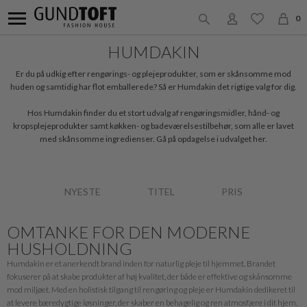
0
HUMDAKIN
Er du på udkig efter rengørings- og plejeprodukter, som er skånsomme mod
huden og samtidig har flot emballerede? Så er Humdakin det rigtige valg for dig.
Hos Humdakin finder du et stort udvalg af rengøringsmidler, hånd- og
kropsplejeprodukter samt køkken- og badeværelsestilbehør, som alle er lavet
med skånsomme ingredienser. Gå på opdagelse i udvalget her.
NYESTE
TITEL
PRIS
OMTANKE FOR DEN MODERNE
HUSHOLDNING
Humdakin er et anerkendt brand inden for naturlig pleje til hjemmet. Brandet
fokuserer på at skabe produkter af høj kvalitet, der både er effektive og skånsomme
mod miljøet. Med en holistisk tilgang til rengøring og pleje er Humdakin dedikeret til
at levere bæredygtige løsninger, der skaber en behagelig og ren atmosfære i dit hjem.