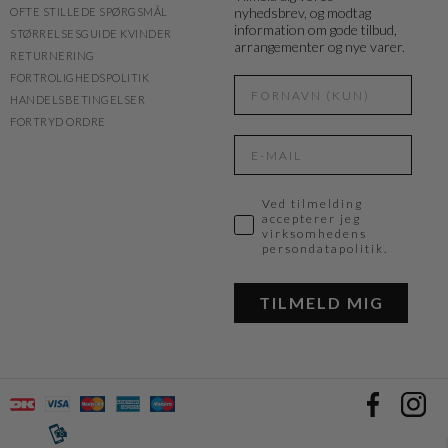
nyhedsbrev, og modtag
OFTE STILLEDE SPØRGSMÅL
information om gode tilbud,
STØRRELSESGUIDE KVINDER
arrangementer og nye varer.
RETURNERING
FORTROLIGHEDSPOLITIK
HANDELSBETINGELSER
FORTRYD ORDRE
Ved tilmelding
accepterer jeg
virksomhedens
persondatapolitik.
TILMELD MIG