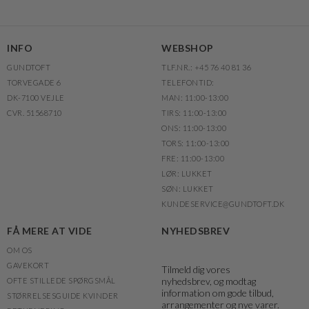
INFO
WEBSHOP
GUNDTOFT
TLF.NR.: +45 76 40 81 36
TORVEGADE 6
TELEFONTID:
DK-7100 VEJLE
MAN: 11:00-13:00
CVR. 51568710
TIRS: 11:00-13:00
ONS: 11:00-13:00
TORS: 11:00-13:00
FRE: 11:00-13:00
LØR: LUKKET
SØN: LUKKET
KUNDESERVICE@GUNDTOFT.DK
FÅ MERE AT VIDE
NYHEDSBREV
OM OS
GAVEKORT
Tilmeld dig vores
nyhedsbrev, og modtag
OFTE STILLEDE SPØRGSMÅL
information om gode tilbud,
STØRRELSESGUIDE KVINDER
arrangementer og nye varer.