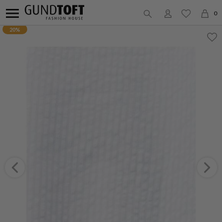
0
20%