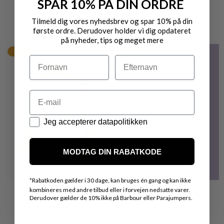
SPAR 10% PÅ DIN ORDRE
Tilmeld dig vores nyhedsbrev og spar 10% på din
VARER FRA SAMME MÆRKE
første ordre. Derudover holder vi dig opdateret
på nyheder, tips og meget mere
20%
20%
Navn
Efternavn
Email
Datapolitik
Jeg accepterer datapolitikken
MODTAG DIN RABATKODE
*
Rabatkoden gælder i 30 dage, kan bruges én gang og kan ikke
kombineres med andre tilbud eller i forvejen nedsatte varer.
Derudover gælder de 10% ikke på Barbour eller Parajumpers.
ESPRIT
ESPRIT
TECHNIC JAKKE
SPAGHETTI STROP TOP