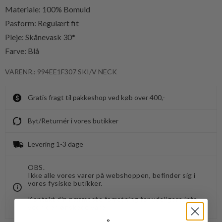
Materiale: 100% Bomuld
Pasform: Regulært fit
Pleje: Skånevask 30*
Farve: Blå
VARENR.: 994EE1F307 SKI/V NECK
Gratis fragt til pakkeshop ved køb over 400,-
Byt/Returnér i vores butikker
Levering 1-3 dage
OBS.
Ikke alle vores varer på webshoppen, befinder sig i
vores fysiske butikker.
Kontakt din nærmeste forretning for ydeligere info.
vedr. den ønskede vare.