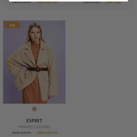
DKK 1.199,-
DKK 959,20
DKK 170,-
DKK 136,-
50%
ESPRIT
FRAKKE I ULDMIKS
DKK 1.399,-
DKK 699,50