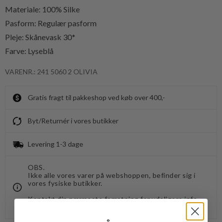
Materiale: 100% Silke
Pasform: Regulær pasform
Pleje: Skånevask 30*
Farve: Lyseblå
VARENR.: 241 5060 2 OLIVIA
Gratis fragt til pakkeshop ved køb over 400,-
Byt/Returnér i vores butikker
Levering 1-3 dage
OBS.
Ikke alle vores varer på webshoppen, befinder sig i
vores fysiske butikker.
Kontakt din nærmeste forretning for ydeligere info.
vedr. den ønskede vare.