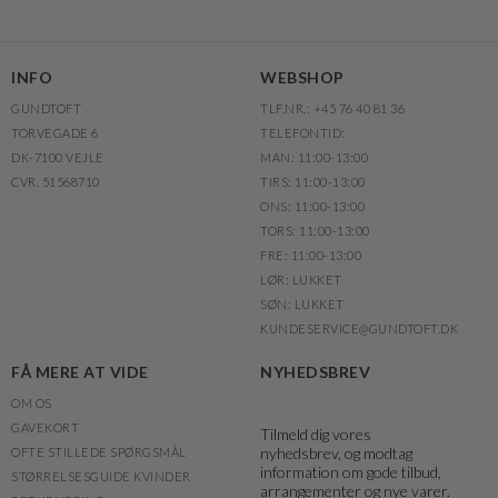
INFO
WEBSHOP
GUNDTOFT
TLF.NR.: +45 76 40 81 36
TORVEGADE 6
TELEFONTID:
DK-7100 VEJLE
MAN: 11:00-13:00
CVR. 51568710
TIRS: 11:00-13:00
ONS: 11:00-13:00
TORS: 11:00-13:00
FRE: 11:00-13:00
LØR: LUKKET
SØN: LUKKET
KUNDESERVICE@GUNDTOFT.DK
FÅ MERE AT VIDE
NYHEDSBREV
OM OS
GAVEKORT
Tilmeld dig vores
nyhedsbrev, og modtag
OFTE STILLEDE SPØRGSMÅL
information om gode tilbud,
STØRRELSESGUIDE KVINDER
arrangementer og nye varer.