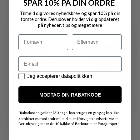
SPAR 10% PÅ DIN ORDRE
Tilmeld dig vores nyhedsbrev og spar 10% på din
VARER FRA SAMME MÆRKE
første ordre. Derudover holder vi dig opdateret
på nyheder, tips og meget mere
Navn
Efternavn
Email
Datapolitik
Jeg accepterer datapolitikken
MODTAG DIN RABATKODE
*
Rabatkoden gælder i 30 dage, kan bruges én gang og kan ikke
kombineres med andre tilbud eller i forvejen nedsatte varer.
Derudover gælder de 10% ikke på Barbour eller Parajumpers.
PBO
PBO
ETTO BLUSE
PARISO BLUSE