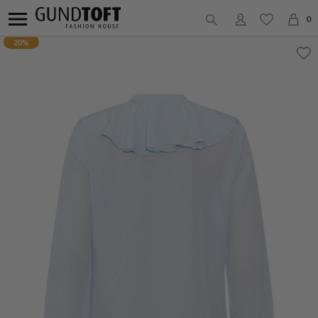
0
20%