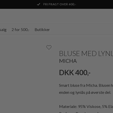
FRI FRAGT OVER 400,-
salg
2 for 500,-
Butikker
BLUSE MED LYN
MICHA
DKK 400,-
Smart bluse fra Micha. Blusen h
enden og lynlås på øverste del.
Materiale: 95% Viskose, 5% El