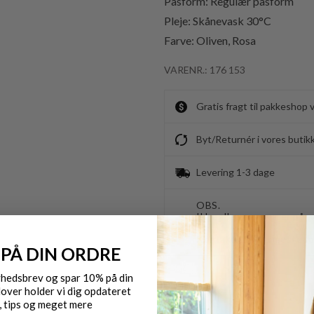
Pasform: Regulær pasform
Pleje: Skånevask 30°C
Farve: Oliven, Rosa
VARENR.: 176 153
Gratis fragt til pakkeshop 
Byt/Returnér i vores butik
Levering 1-3 dage
OBS.
Ikke alle vores varer på 
Kontakt din nærmeste for
 PÅ DIN ORDRE
yhedsbrev og spar 10% på din
over holder vi dig opdateret
, tips og meget mere