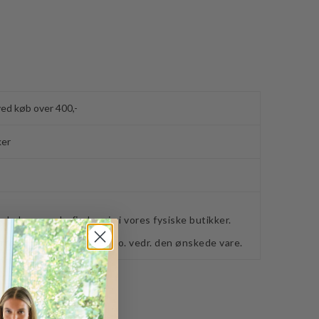
ved køb over 400,-
ker
webshoppen, befinder sig i vores fysiske butikker.
retning for ydeligere info. vedr. den ønskede vare.