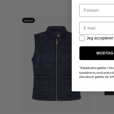
Navn
Nyhed
Email
Datapolitik
Jeg accepterer 
MODTAG 
*
Rabatkoden gælder i 30 d
kombineres med andre tilb
Derudover gælder de 10% 