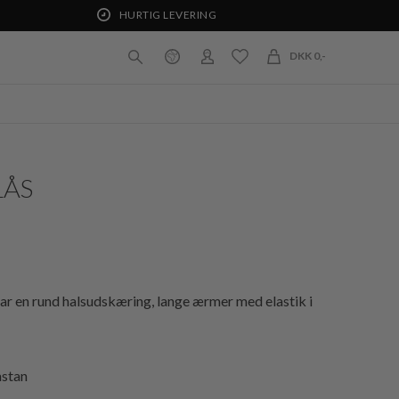
HURTIG LEVERING
DKK 0,-
LÅS
ar en rund halsudskæring, lange ærmer med elastik i
astan