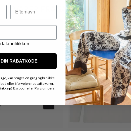
VARER FRA SAMME MÆRKE
Efternavn
datapolitikken
DIN RABATKODE
age, kan bruges én gang og kan ikke
ud eller i forvejen nedsatte varer.
ikke på Barbour eller Parajumpers.