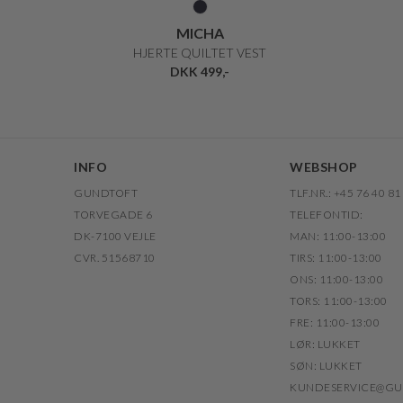
MICHA
HJERTE QUILTET VEST
DKK 499,-
INFO
WEBSHOP
GUNDTOFT
TLF.NR.: +45 76 40 81
TORVEGADE 6
TELEFONTID:
DK-7100 VEJLE
MAN: 11:00-13:00
CVR. 51568710
TIRS: 11:00-13:00
ONS: 11:00-13:00
TORS: 11:00-13:00
FRE: 11:00-13:00
LØR: LUKKET
SØN: LUKKET
KUNDESERVICE@GU