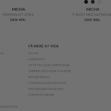
MICHA
MICHA
FEMININ LET STRIK
T-SHIRT MED SATINKA
DKK 499,-
DKK 300,-
FÅ MERE AT VIDE
 36
OM OS
GAVEKORT
OFTE STILLEDE SPØRGSMÅL
STØRRELSESGUIDE KVINDER
RETURNERING
FORTROLIGHEDSPOLITIK
HANDELSBETINGELSER
FORTRYD ORDRE
NDTOFT.DK