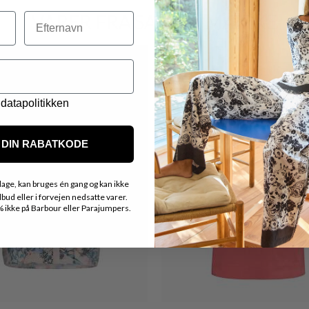
VARER FRA SAMME MÆRKE
Efternavn
datapolitikken
DIN RABATKODE
age, kan bruges én gang og kan ikke
ud eller i forvejen nedsatte varer.
ikke på Barbour eller Parajumpers.