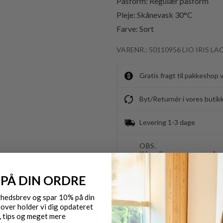
Pasform: Regulær pasform
Pleje: Skånevask 30°C
Farve: Sort
VARENR.: 50110956 LIO IRIS LA
Gratis fragt til pakkeshop 
Byt/Returnér i vores butik
Levering 1-3 dage
OBS.
Ikke alle vores varer på 
Kontakt din nærmeste for
 PÅ DIN ORDRE
yhedsbrev og spar 10% på din
over holder vi dig opdateret
, tips og meget mere