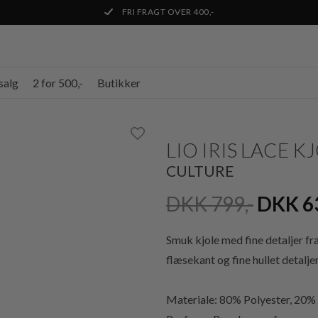
FRI FRAGT OVER 400,-
salg
2 for 500,-
Butikker
LIO IRIS LACE K
CULTURE
DKK 799,-
DKK 6
Smuk kjole med fine detaljer fr
flæsekant og fine hullet detaljer
Materiale: 80% Polyester, 20