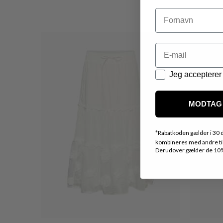
Navn
Email
Datapolitik
Jeg accepterer 
MODTAG 
*
Rabatkoden gælder i 30 d
kombineres med andre tilb
Derudover gælder de 10% 