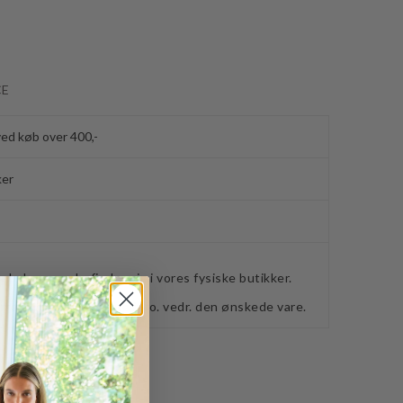
CE
ved køb over 400,-
ker
webshoppen, befinder sig i vores fysiske butikker.
retning for ydeligere info. vedr. den ønskede vare.