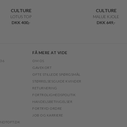
CULTURE
CULTURE
LOTUS TOP
MALUE KJOLE
DKK 400,-
DKK 649,-
FÅ MERE AT VIDE
 36
OM OS
GAVEKORT
OFTE STILLEDE SPØRGSMÅL
STØRRELSESGUIDE KVINDER
RETURNERING
FORTROLIGHEDSPOLITIK
HANDELSBETINGELSER
FORTRYD ORDRE
JOB OG KARRIERE
NDTOFT.DK