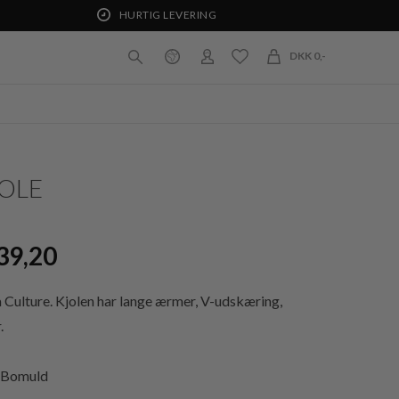
HURTIG LEVERING
DKK 0,-
JOLE
39,20
a Culture. Kjolen har lange ærmer, V-udskæring,
.
% Bomuld