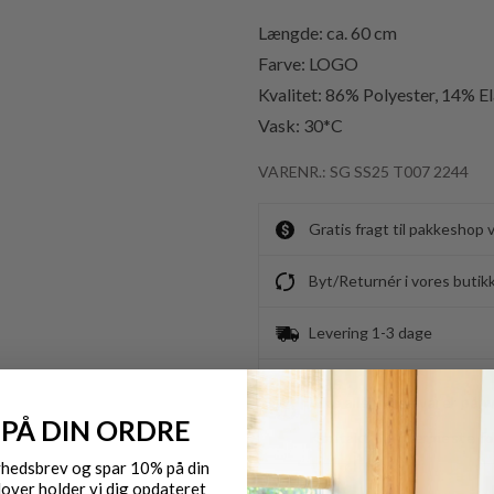
Længde: ca. 60 cm
Farve: LOGO
Kvalitet:
86% Polyester, 14% El
Vask: 30*C
VARENR.: SG SS25 T007 2244
Gratis fragt til pakkeshop 
Byt/Returnér i vores butik
Levering 1-3 dage
OBS.
Ikke alle vores varer på 
 PÅ DIN ORDRE
Kontakt din nærmeste for
yhedsbrev og spar 10% på din
over holder vi dig opdateret