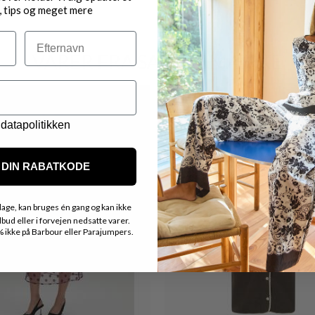
, tips og meget mere
Efternavn
VARER FRA SAMME MÆRKE
Nyhed
datapolitikken
DIN RABATKODE
age, kan bruges én gang og kan ikke
ud eller i forvejen nedsatte varer.
ikke på Barbour eller Parajumpers.