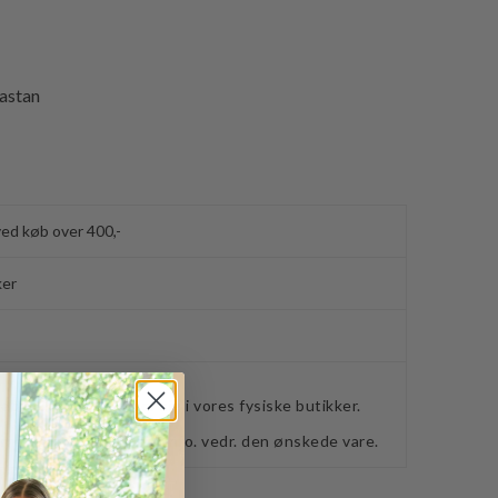
astan
ved køb over 400,-
ker
webshoppen, befinder sig i vores fysiske butikker.
retning for ydeligere info. vedr. den ønskede vare.