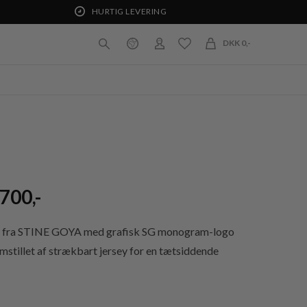
HURTIG LEVERING
DKK 0,-
700,-
e fra STINE GOYA med grafisk SG monogram-logo
remstillet af strækbart jersey for en tætsiddende