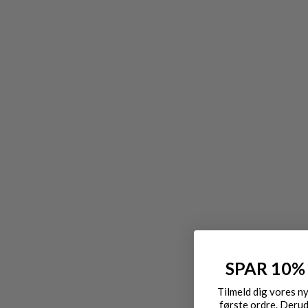
SPAR 10%
Tilmeld dig vores n
første ordre. Derud