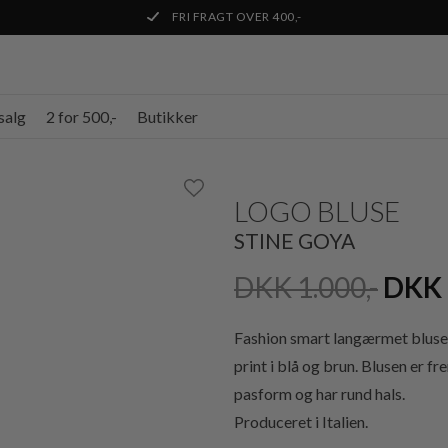
FRI FRAGT OVER 400,-
salg
2 for 500,-
Butikker
LOGO BLUSE
STINE GOYA
DKK 1.000,-
DKK 
Fashion smart langærmet blus
print i blå og brun. Blusen er f
pasform og har rund hals.
Produceret i Italien.