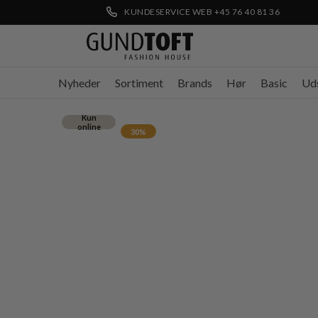
KUNDESERVICE WEB +45 76 40 81 36
Nyheder
Sortiment
Brands
Hør
Basic
Ud
Kun
online
30%