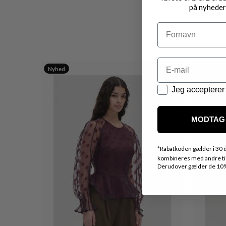
på nyheder
Navn
Email
Nyhed
Nyhed
Datapolitik
Jeg accepterer 
MODTAG 
*
Rabatkoden gælder i 30 d
kombineres med andre tilb
Derudover gælder de 10% 