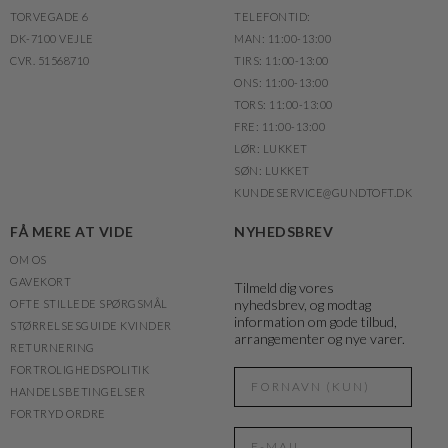
TORVEGADE 6
TELEFONTID:
DK-7100 VEJLE
MAN: 11:00-13:00
CVR. 51568710
TIRS: 11:00-13:00
ONS: 11:00-13:00
TORS: 11:00-13:00
FRE: 11:00-13:00
LØR: LUKKET
SØN: LUKKET
KUNDESERVICE@GUNDTOFT.DK
FÅ MERE AT VIDE
NYHEDSBREV
OM OS
GAVEKORT
Tilmeld dig vores
nyhedsbrev, og modtag
OFTE STILLEDE SPØRGSMÅL
information om gode tilbud,
STØRRELSESGUIDE KVINDER
arrangementer og nye varer.
RETURNERING
FORTROLIGHEDSPOLITIK
HANDELSBETINGELSER
FORTRYD ORDRE