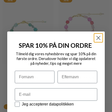
50%
50%
SPAR 10% PÅ DIN ORDRE
Tilmeld dig vores nyhedsbrev og spar 10% på din
første ordre. Derudover holder vi dig opdateret
på nyheder, tips og meget mere
Navn
Efternavn
PURE BY NAT
PURE BY NAT
FIE ARMBÅND
FIE ARMBÅND
DKK 390,-
DKK 195,-
DKK 390,-
DKK 195,-
Email
Datapolitik
Jeg accepterer datapolitikken
50%
50%