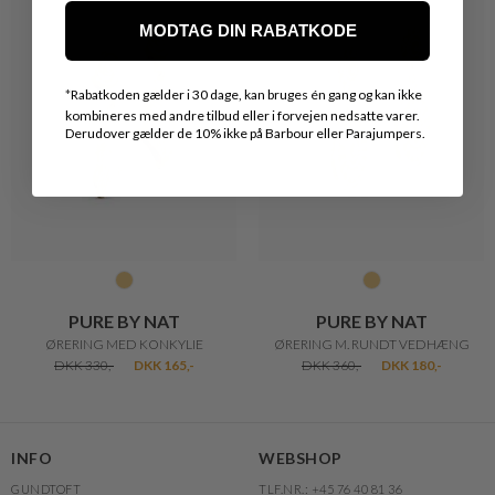
MODTAG DIN RABATKODE
*
Rabatkoden gælder i 30 dage, kan bruges én gang og kan ikke
kombineres med andre tilbud eller i forvejen nedsatte varer.
Derudover gælder de 10% ikke på Barbour eller Parajumpers.
PURE BY NAT
PURE BY NAT
ØRERING MED KONKYLIE
ØRERING M. RUNDT VEDHÆNG
DKK 330,-
DKK 165,-
DKK 360,-
DKK 180,-
INFO
WEBSHOP
GUNDTOFT
TLF.NR.: +45 76 40 81 36