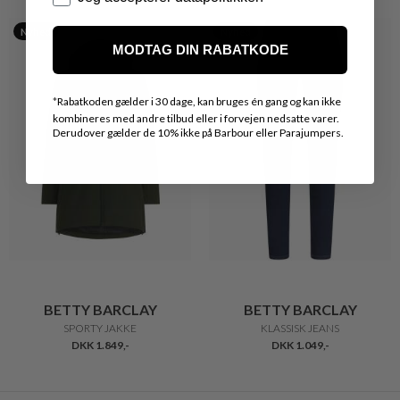
Nyhed
Nyhed
MODTAG DIN RABATKODE
*
Rabatkoden gælder i 30 dage, kan bruges én gang og kan ikke
kombineres med andre tilbud eller i forvejen nedsatte varer.
Derudover gælder de 10% ikke på Barbour eller Parajumpers.
BETTY BARCLAY
BETTY BARCLAY
SPORTY JAKKE
KLASSISK JEANS
DKK 1.849,-
DKK 1.049,-