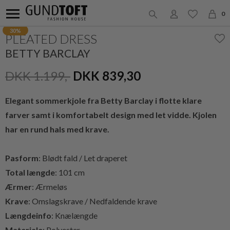
0
30%
PLEATED DRESS
BETTY BARCLAY
DKK 1.199,-
DKK 839,30
Elegant sommerkjole fra Betty Barclay i flotte klare
farver samt i komfortabelt design med let vidde. Kjolen
har en rund hals med krave.
Pasform
: Blødt fald / Let draperet
Total længde
: 101 cm
Ærmer
: Ærmeløs
Krave
: Omslagskrave / Nedfaldende krave
Længdeinfo
: Knælængde
Materiale
: Polyester