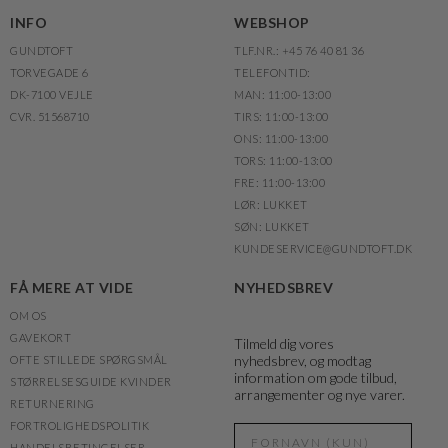
INFO
WEBSHOP
GUNDTOFT
TLF.NR.: +45 76 40 81 36
TORVEGADE 6
TELEFONTID:
DK-7100 VEJLE
MAN: 11:00-13:00
CVR. 51568710
TIRS: 11:00-13:00
ONS: 11:00-13:00
TORS: 11:00-13:00
FRE: 11:00-13:00
LØR: LUKKET
SØN: LUKKET
KUNDESERVICE@GUNDTOFT.DK
FÅ MERE AT VIDE
NYHEDSBREV
OM OS
GAVEKORT
Tilmeld dig vores
nyhedsbrev, og modtag
OFTE STILLEDE SPØRGSMÅL
information om gode tilbud,
STØRRELSESGUIDE KVINDER
arrangementer og nye varer.
RETURNERING
FORTROLIGHEDSPOLITIK
HANDELSBETINGELSER