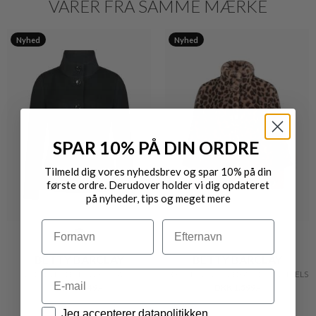
VARER FRA SAMME MÆRKE
Nyhed
Nyhed
SPAR 10% PÅ DIN ORDRE
Tilmeld dig vores nyhedsbrev og spar 10% på din
første ordre. Derudover holder vi dig opdateret
på nyheder, tips og meget mere
Navn
Efternavn
BETTY BARCLAY
BETTY BARCLAY
Email
ELEGANT KORT ULDEN JAKKE
SOFISTIKERET LEOPARD KUNSTPELS
DKK 1.749,-
DKK 1.599,-
Datapolitik
Jeg accepterer datapolitikken