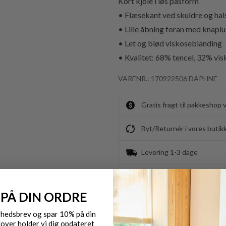
Kort kjole i løs pasform
• Flæsekant ved skuldre og hal
• Lille åbning foran med knapl
• Let og blød viskoseblanding
• Kvalitet: 68% tencel, 32% vi
VARENR.: 170922506 DAPHNE
Gratis fragt til pakkeshop 
Byt/Returnér i vores butik
Levering 1-3 dage
OBS.
Ikke alle vores varer på 
 PÅ DIN ORDRE
Kontakt din nærmeste for
yhedsbrev og spar 10% på din
over holder vi dig opdateret