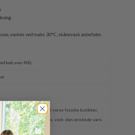
s
ukning
skose, vaskes ved maks 30°C, skånevask anbefales
ved køb over 400,-
ker
webshoppen, befinder sig i vores fysiske butikker.
retning for ydeligere info. vedr. den ønskede vare.