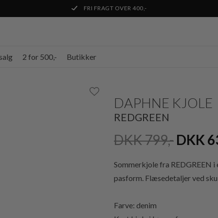
FRI FRAGT OVER 400,-
salg
2 for 500,-
Butikker
DAPHNE KJOLE
REDGREEN
DKK 799,-
DKK 6
Sommerkjole fra REDGREEN i en
pasform. Flæsedetaljer ved skul
Farve: denim