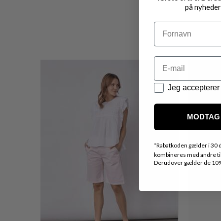
på nyheder
Navn
Email
Datapolitik
Jeg accepterer 
MODTAG 
*
Rabatkoden gælder i 30 d
kombineres med andre tilb
Derudover gælder de 10% 