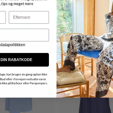
, tips og meget mere
Efternavn
VARER FRA SAMME MÆRKE
datapolitikken
DIN RABATKODE
age, kan bruges én gang og kan ikke
ud eller i forvejen nedsatte varer.
ikke på Barbour eller Parajumpers.