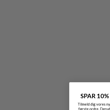
SPAR 10%
Tilmeld dig vores n
første ordre. Derud