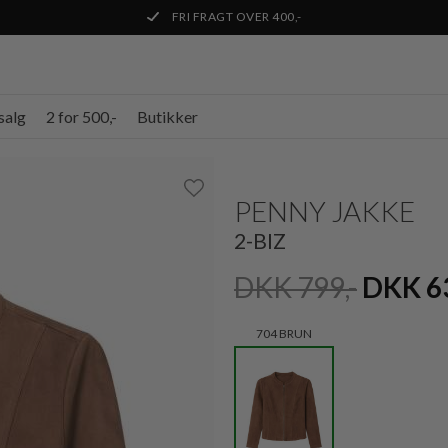
FRI FRAGT OVER 400,-
salg
2 for 500,-
Butikker
PENNY JAKKE
2-BIZ
DKK 799,-
DKK 6
704 BRUN