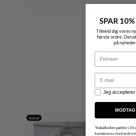
SPAR 10%
Tilmeld dig vores n
første ordre. Derud
på nyheder
Navn
Email
Datapolitik
Jeg accepterer 
MODTAG 
Nyhed
Nyhed
*
Rabatkoden gælder i 30 d
kombineres med andre tilb