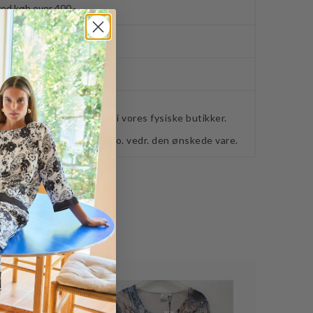
ved køb over 400,-
ker
webshoppen, befinder sig i vores fysiske butikker.
retning for ydeligere info. vedr. den ønskede vare.
Nyhed