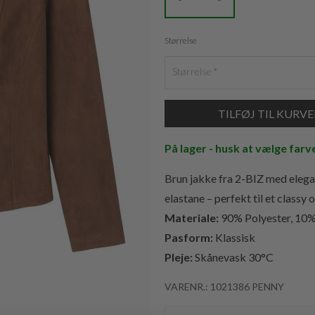
Størrelse
Størrelse
På lager - husk at vælge farv
Brun jakke fra 2-BIZ med elegant
elastane – perfekt til et classy
Materiale:
90% Polyester, 10%
Pasform:
Klassisk
Pleje:
Skånevask 30°C
VARENR.: 1021386 PENNY