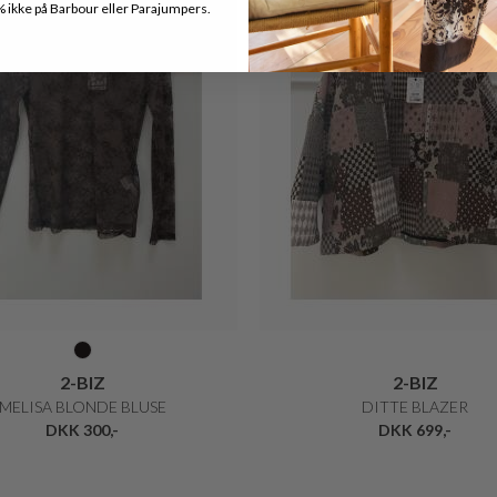
ikke på Barbour eller Parajumpers.
2-BIZ
2-BIZ
MELISA BLONDE BLUSE
DITTE BLAZER
DKK 300,-
DKK 699,-