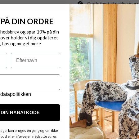
Gratis fragt til pakkeshop 
Byt/Returnér i vores butik
 PÅ DIN ORDRE
yhedsbrev og spar 10% på din
Levering 1-3 dage
over holder vi dig opdateret
, tips og meget mere
OBS.
Ikke alle vores varer på 
Efternavn
Kontakt din nærmeste for
datapolitikken
VARER FRA SAMME MÆRKE
DIN RABATKODE
Nyhed
age, kan bruges én gang og kan ikke
ud eller i forvejen nedsatte varer.