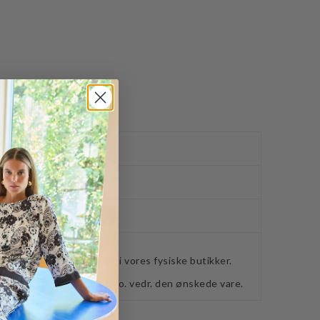
ved køb over 400,-
ker
webshoppen, befinder sig i vores fysiske butikker.
retning for ydeligere info. vedr. den ønskede vare.