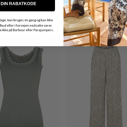
DIN RABATKODE
age, kan bruges én gang og kan ikke
VARER FRA SAMME MÆRKE
ud eller i forvejen nedsatte varer.
ikke på Barbour eller Parajumpers.
Nyhed