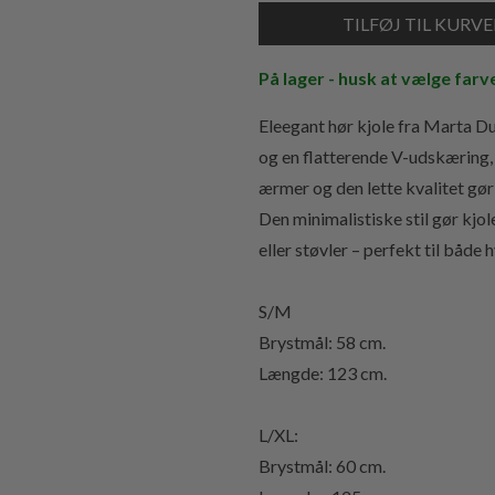
På lager - husk at vælge farv
Eleegant hør kjole fra Marta Du 
og en flatterende V-udskæring, 
ærmer og den lette kvalitet gør
Den minimalistiske stil gør kj
eller støvler – perfekt til båd
S/M
Brystmål: 58 cm.
Længde: 123 cm.
L/XL:
Brystmål: 60 cm.