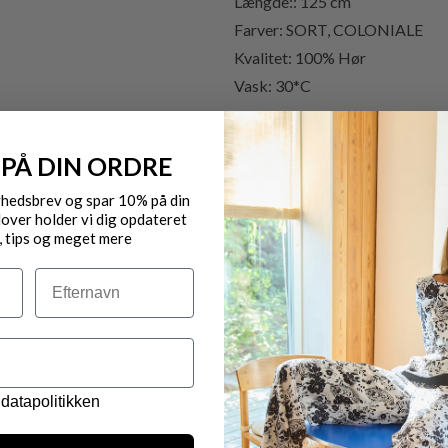
Længde:: 125 cm
Farver: SORT, COLONIALE
Kvalitet:
100% Hør
Vask: 30*C
VARENR.: ASTRA DRESS
 PÅ DIN ORDRE
yhedsbrev og spar 10% på din
Gratis fragt til pakkeshop 
over holder vi dig opdateret
, tips og meget mere
Byt/Returnér i vores butik
Efternavn
Levering 1-3 dage
OBS.
Ikke alle vores varer på 
Kontakt din nærmeste for
datapolitikken