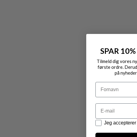
SPAR 10%
Tilmeld dig vores n
første ordre. Derud
på nyheder
Navn
Email
Datapolitik
Jeg accepterer 