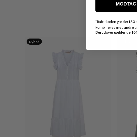
MODTAG 
*
Rabatkoden gælder i 30 d
kombineres med andre tilb
Derudover gælder de 10% 
Nyhed
Nyhed