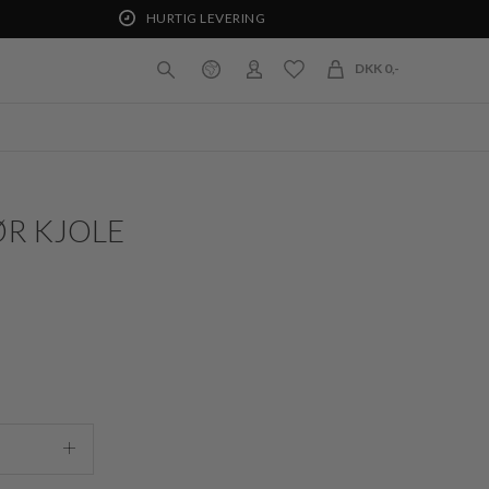
HURTIG LEVERING
DKK 0,-
ØR KJOLE