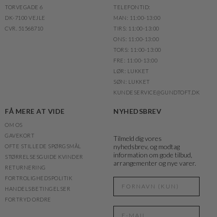
TORVEGADE 6
TELEFONTID:
DK-7100 VEJLE
MAN: 11:00-13:00
CVR. 51568710
TIRS: 11:00-13:00
ONS: 11:00-13:00
TORS: 11:00-13:00
FRE: 11:00-13:00
LØR: LUKKET
SØN: LUKKET
KUNDESERVICE@GUNDTOFT.DK
FÅ MERE AT VIDE
NYHEDSBREV
OM OS
GAVEKORT
Tilmeld dig vores
nyhedsbrev, og modtag
OFTE STILLEDE SPØRGSMÅL
information om gode tilbud,
STØRRELSESGUIDE KVINDER
arrangementer og nye varer.
RETURNERING
FORTROLIGHEDSPOLITIK
HANDELSBETINGELSER
FORTRYD ORDRE