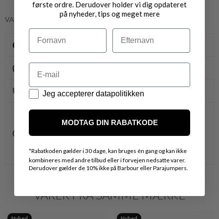
første ordre. Derudover holder vi dig opdateret
på nyheder, tips og meget mere
VARENR.: BRINLEY DRESS
Navn
Efternavn
Gratis fragt til pakkeshop ved køb over 400,-
Email
Byt/Returnér i vores butikker
Levering 1-3 dage
Datapolitik
Jeg accepterer datapolitikken
OBS.
Ikke alle vores varer på webshoppen, befinder sig i
MODTAG DIN RABATKODE
vores fysiske butikker.
Kontakt din nærmeste forretning for ydeligere info.
*
Rabatkoden gælder i 30 dage, kan bruges én gang og kan ikke
vedr. den ønskede vare.
kombineres med andre tilbud eller i forvejen nedsatte varer.
Derudover gælder de 10% ikke på Barbour eller Parajumpers.
VARER FRA SAMME MÆRKE
Nyhed
Nyhed