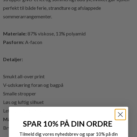
perfekt til både ferie, strandture og afslappede
sommerarrangementer.
Materiale:
87% viskose, 13% polyamid
Pasform:
A-facon
Detaljer:
Smukt all-over print
V-udskæring foran og bagpå
Smalle stropper
Løs og luftig silhuet
Let og behagelig kvalitet
Mål:
SPAR 10% PÅ DIN ORDRE
Brystmål: 110 cm i str. L/XL
Tilmeld dig vores nyhedsbrev og spar 10% på din