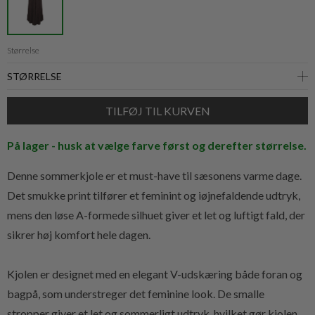
Størrelse
På lager - husk at vælge farve først og derefter størrelse.
Denne sommerkjole er et must-have til sæsonens varme dage.
Det smukke print tilfører et feminint og iøjnefaldende udtryk,
mens den løse A-formede silhuet giver et let og luftigt fald, der
sikrer høj komfort hele dagen.
Kjolen er designet med en elegant V-udskæring både foran og
bagpå, som understreger det feminine look. De smalle
stropper giver et let og sommerligt udtryk, hvilket gør kjolen