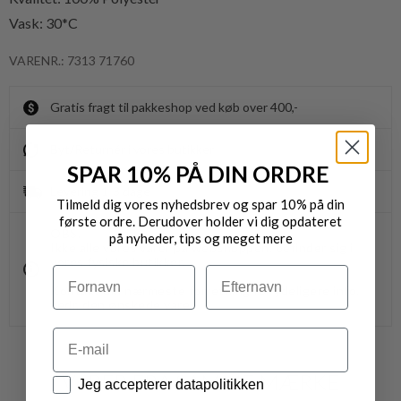
Vask: 30*C
VARENR.: 7313 71760
Gratis fragt til pakkeshop ved køb over 400,-
Byt/Returnér i vores butikker
SPAR 10% PÅ DIN ORDRE
Levering 1-3 dage
Tilmeld dig vores nyhedsbrev og spar 10% på din
første ordre. Derudover holder vi dig opdateret
OBS.
på nyheder, tips og meget mere
Ikke alle vores varer på webshoppen, befinder sig i
vores fysiske butikker.
Navn
Efternavn
Kontakt din nærmeste forretning for ydeligere info.
vedr. den ønskede vare.
Email
VARER FRA SAMME MÆRKE
Datapolitik
Jeg accepterer datapolitikken