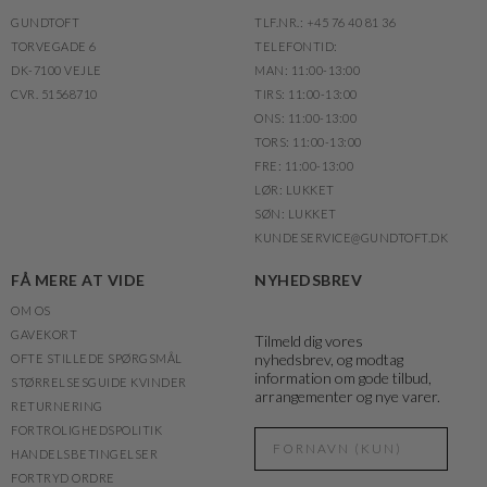
GUNDTOFT
TLF.NR.: +45 76 40 81 36
TORVEGADE 6
TELEFONTID:
DK-7100 VEJLE
MAN: 11:00-13:00
CVR. 51568710
TIRS: 11:00-13:00
ONS: 11:00-13:00
TORS: 11:00-13:00
FRE: 11:00-13:00
LØR: LUKKET
SØN: LUKKET
KUNDESERVICE@GUNDTOFT.DK
FÅ MERE AT VIDE
NYHEDSBREV
OM OS
GAVEKORT
Tilmeld dig vores
nyhedsbrev, og modtag
OFTE STILLEDE SPØRGSMÅL
information om gode tilbud,
STØRRELSESGUIDE KVINDER
arrangementer og nye varer.
RETURNERING
FORTROLIGHEDSPOLITIK
HANDELSBETINGELSER
FORTRYD ORDRE