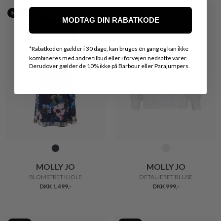
Nyhed
Nyhed
MODTAG DIN RABATKODE
*
Rabatkoden gælder i 30 dage, kan bruges én gang og kan ikke
kombineres med andre tilbud eller i forvejen nedsatte varer.
Derudover gælder de 10% ikke på Barbour eller Parajumpers.
MOLLY JO
MOLLY JO
BLOMSTRET KJOLE
DETALJERET BLUSE
DKK 1.499,-
DKK 999,-