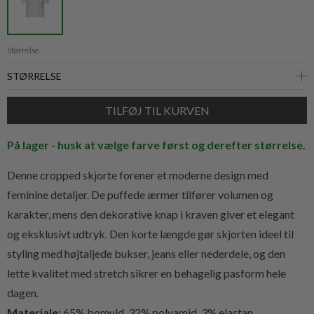
Størrelse
På lager - husk at vælge farve først og derefter størrelse.
Denne cropped skjorte forener et moderne design med
feminine detaljer. De puffede ærmer tilfører volumen og
karakter, mens den dekorative knap i kraven giver et elegant
og eksklusivt udtryk. Den korte længde gør skjorten ideel til
styling med højtaljede bukser, jeans eller nederdele, og den
lette kvalitet med stretch sikrer en behagelig pasform hele
dagen.
Materiale:
65% bomuld, 32% polyamid, 3% elastan