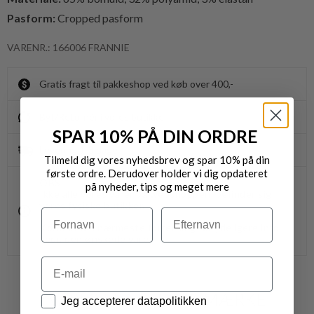
Pasform:
Cropped pasform
VARENR.: 166006 FRANNIE
Gratis fragt til pakkeshop ved køb over 400,-
Byt/Returnér i vores butikker
SPAR 10% PÅ DIN ORDRE
Levering 1-3 dage
Tilmeld dig vores nyhedsbrev og spar 10% på din
første ordre. Derudover holder vi dig opdateret
OBS.
på nyheder, tips og meget mere
Ikke alle vores varer på webshoppen, befinder sig i
vores fysiske butikker.
Navn
Efternavn
Kontakt din nærmeste forretning for ydeligere info.
vedr. den ønskede vare.
Email
VARER FRA SAMME MÆRKE
Datapolitik
Jeg accepterer datapolitikken