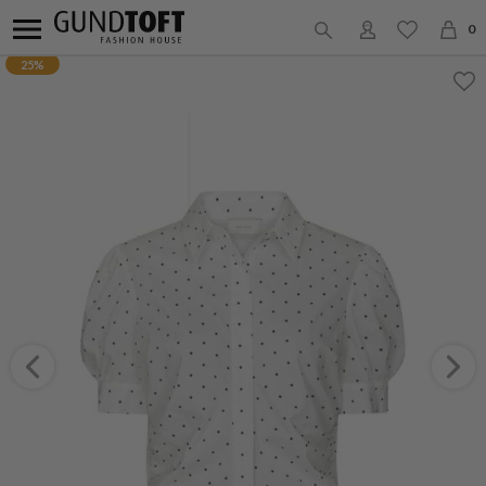
0
25%