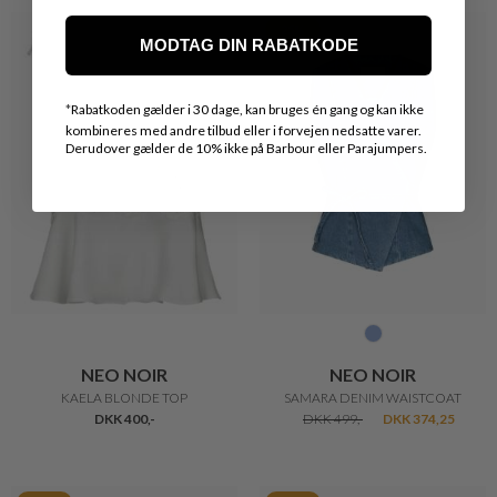
25%
MODTAG DIN RABATKODE
*
Rabatkoden gælder i 30 dage, kan bruges én gang og kan ikke
kombineres med andre tilbud eller i forvejen nedsatte varer.
Derudover gælder de 10% ikke på Barbour eller Parajumpers.
NEO NOIR
NEO NOIR
KAELA BLONDE TOP
SAMARA DENIM WAISTCOAT
DKK 400,-
DKK 499,-
DKK 374,25