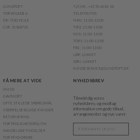
GUNDTOFT
TLF.NR.: +45 76 40 81 36
TORVEGADE 6
TELEFONTID:
DK-7100 VEJLE
MAN: 11:00-13:00
CVR. 51568710
TIRS: 11:00-13:00
ONS: 11:00-13:00
TORS: 11:00-13:00
FRE: 11:00-13:00
LØR: LUKKET
SØN: LUKKET
KUNDESERVICE@GUNDTOFT.DK
FÅ MERE AT VIDE
NYHEDSBREV
OM OS
GAVEKORT
Tilmeld dig vores
nyhedsbrev, og modtag
OFTE STILLEDE SPØRGSMÅL
information om gode tilbud,
STØRRELSESGUIDE KVINDER
arrangementer og nye varer.
RETURNERING
FORTROLIGHEDSPOLITIK
HANDELSBETINGELSER
FORTRYD ORDRE