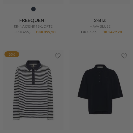
IN FRONT
BARBOUR
CLAIRE BLUSE
SKJORTE BREDON CHECK
DKK 400,-
DKK 320,-
DKK 799,-
20%
20%