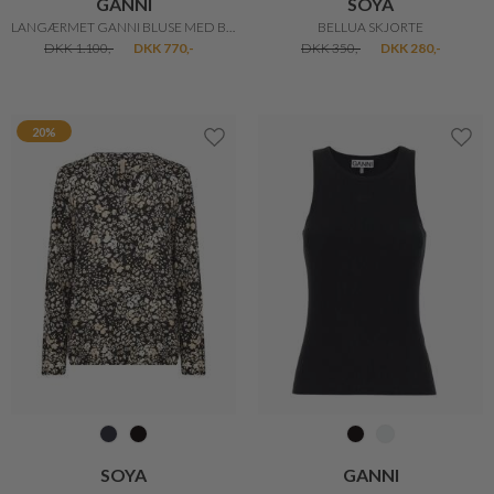
GANNI
SOYA
SORT TANKTOP I BLØD RIB BOMULD
GALINA 68 BLUSE
DKK 600,-
DKK 270,-
DKK 216,-
30%
20%