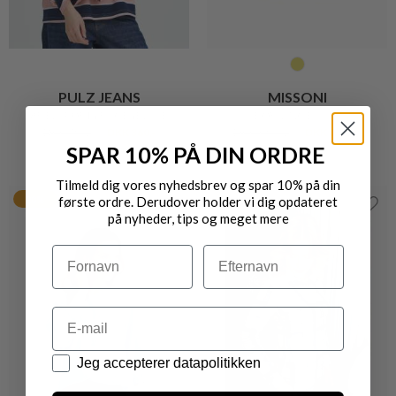
SPAR 10% PÅ DIN ORDRE
Tilmeld dig vores nyhedsbrev og spar 10% på din
PULZ JEANS
PULZ JEANS
første ordre. Derudover holder vi dig opdateret
på nyheder, tips og meget mere
ADOLA FEMININ BLUSE
AURORA ROMANTISK SKJORTE
DKK 699,-
DKK 559,20
DKK 400,-
DKK 320,-
Navn
Efternavn
20%
40%
Email
Datapolitik
Jeg accepterer datapolitikken