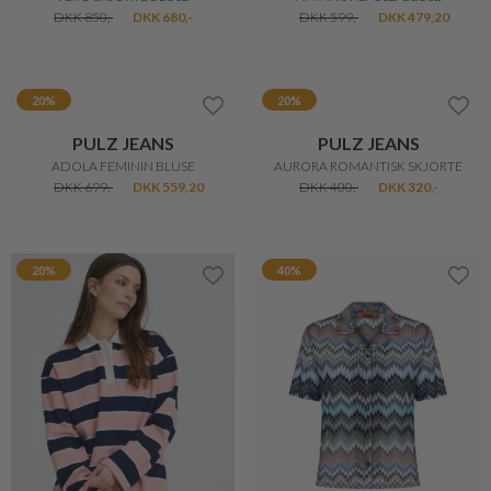
LOLLYS LAUNDRY
2-BIZ
VERO SKJORTE BLUSE
AMINA STILFULD BLUSE
DKK 850,-
DKK 680,-
DKK 599,-
DKK 479,20
20%
20%