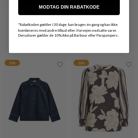
MODTAG DIN RABATKODE
*
Rabatkoden gælder i 30 dage, kan bruges én gang og kan ikke
kombineres med andre tilbud eller i forvejen nedsatte varer.
Derudover gælder de 10% ikke på Barbour eller Parajumpers.
PULZ JEANS
MISSONI
ARIEL SPORTY RUGBYBLUSE
BOWLING BLUSE
DKK 450,-
DKK 360,-
DKK 6.500,-
DKK 3.900,-
20%