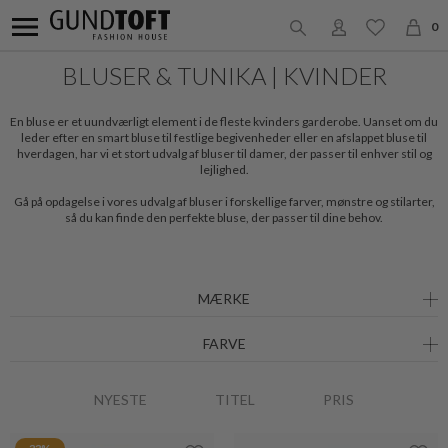
0
BLUSER & TUNIKA | KVINDER
En bluse er et uundværligt element i de fleste kvinders garderobe. Uanset om du
leder efter en smart bluse til festlige begivenheder eller en afslappet bluse til
hverdagen, har vi et stort udvalg af bluser til damer, der passer til enhver stil og
lejlighed.
Gå på opdagelse i vores udvalg af bluser i forskellige farver, mønstre og stilarter,
så du kan finde den perfekte bluse, der passer til dine behov.
MÆRKE
FARVE
NYESTE
TITEL
PRIS