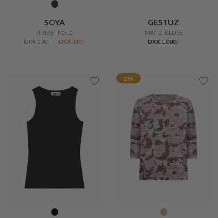
FREEQUENT
2-BIZ
RINNA DENIM SKJORTE
MAVA BLUSE
DKK 499,-
DKK 399,20
DKK 599,-
DKK 479,20
20%