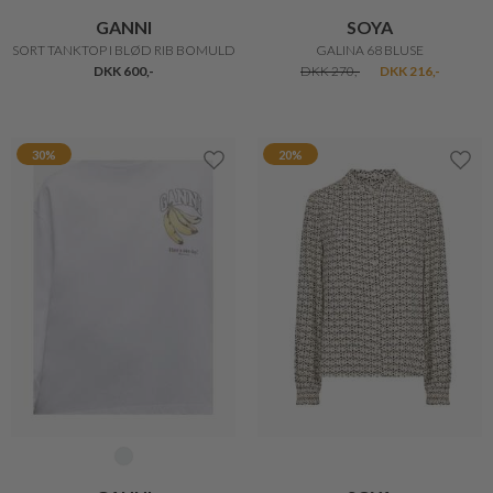
SOYA
GESTUZ
STRIBET POLO
MANZI BLUSE
DKK 300,-
DKK 240,-
DKK 1.000,-
20%