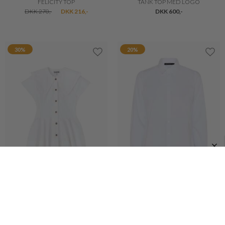
GANNI
SOYA
LANGÆRMET GANNI BLUSE MED BANAN
BELLUA SKJORTE
DKK 1.100,-
DKK 770,-
DKK 350,-
DKK 280,-
20%