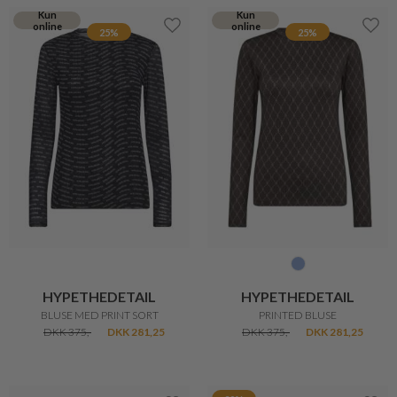
Kun
Kun
online
online
25%
25%
HYPETHEDETAIL
HYPETHEDETAIL
BLUSE MED PRINT SORT
PRINTED BLUSE
DKK 375,-
DKK 281,25
DKK 375,-
DKK 281,25