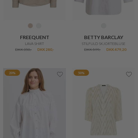
FREEQUENT
BETTY BARCLAY
LAVA SHIRT
STILFULD SKJORTEBLUSE
DKK 350,-
DKK 280,-
DKK 599,-
DKK 479,20
20%
50%