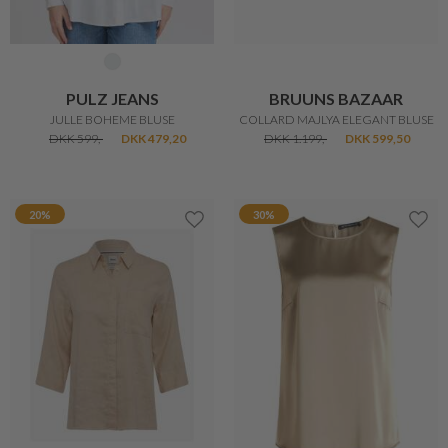
PULZ JEANS
BRUUNS BAZAAR
JULLE BOHEME BLUSE
COLLARD MAJLYA ELEGANT BLUSE
DKK 599,-
DKK 479,20
DKK 1.199,-
DKK 599,50
20%
30%