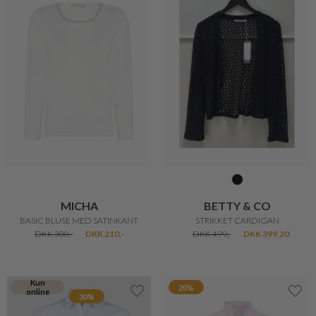
MICHA
BETTY & CO
BASIC BLUSE MED SATINKANT
STRIKKET CARDIGAN
DKK 300,-
DKK 210,-
DKK 499,-
DKK 399,20
Kun
20%
online
30%