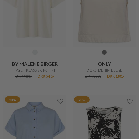
BY MALENE BIRGER
ONLY
FAYEH KLASSISK T-SHIRT
DORSI DENIM BLUSE
DKK 900,-
DKK 540,-
DKK 300,-
DKK 180,-
20%
20%