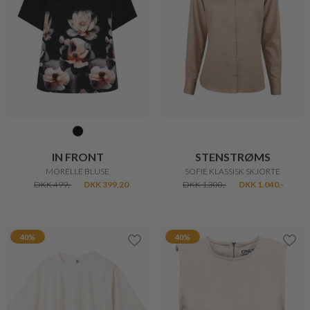
IN FRONT
STENSTRØMS
MORELLE BLUSE
SOFIE KLASSISK SKJORTE
DKK 499,-
DKK 399,20
DKK 1.300,-
DKK 1.040,-
40%
40%