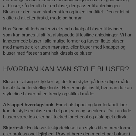
af bluser, så der altid er en bluse, der passer til anledningen.
Blusen er den, som skaber stilen og linjen i outfittet. Den er let at
skifte ud alt efter årstid, mode og humør.
Hos Gundtoft forhandler vi et stort udvalg af bluser til kvinder,
som kan bruges til alt fra afslappede til festlige anledninger. Vi har
langærmede bluser i alle mulige former og farver, flotte bluser
med mønstre eller uden mønstre, eller bluser med knapper og
bluser med flæser samt helt klassiske bluser.
HVORDAN KAN MAN STYLE BLUSER?
Bluser er alsidige stykker tøj, der kan styles på forskellige måder
for at skabe forskellige looks. Her er nogle tips til, hvordan du kan
style dine bluser på en trendy og stilfuld måde:
Afslappet hverdagslook
: For et afslappet og komfortabelt look
kan du style en bluse med et par jeans og sneakers. Du kan lade
blusen være løs eller half tucked for et cool og afslappet udtryk.
Skjortestil
: En klassisk skjortebluse kan styles til en mere formel
eller professionel lejlighed. Prøv at bære den med et par bukser i