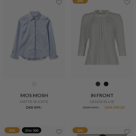
20%
MOS MOSH
IN FRONT
MATTIE SKJORTE
GRAZIA BLUSE
DKK 899,-
DKK 499,-
DKK 399,20
30%
2 for 500
20%