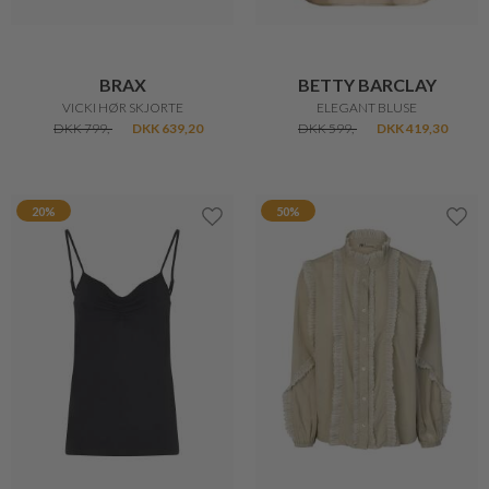
BRAX
BETTY BARCLAY
VICKI HØR SKJORTE
ELEGANT BLUSE
DKK 799,-
DKK 639,20
DKK 599,-
DKK 419,30
20%
50%