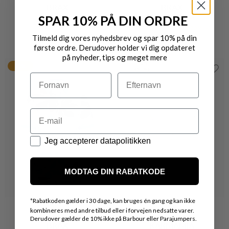
BRAX
BRAX
SPAR 10% PÅ DIN ORDRE
KLASSISK POLOSHIRT
CLEO MARITIM POLOSHIRT
DKK 599,-
DKK 479,20
DKK 699,-
DKK 559,20
Tilmeld dig vores nyhedsbrev og spar 10% på din
første ordre. Derudover holder vi dig opdateret
på nyheder, tips og meget mere
Kun
20%
online
Navn
Efternavn
Email
Datapolitik
Jeg accepterer datapolitikken
MODTAG DIN RABATKODE
*
Rabatkoden gælder i 30 dage, kan bruges én gang og kan ikke
kombineres med andre tilbud eller i forvejen nedsatte varer.
Derudover gælder de 10% ikke på Barbour eller Parajumpers.
BRAX
KARMAMIA