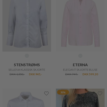
STENSTRØMS
ETERNA
SELLENA KLASSISK SKJORTE
ELEGANT SKJORTE BLUSE
DKK 1.350,-
DKK 945,-
DKK 749,-
DKK 599,20
30%