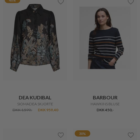
40%
DEA KUDIBAL
BARBOUR
SIOMADEA SKJORTE
HAWKINS BLUSE
DKK 1.599,-
DKK 959,40
DKK 450,-
30%