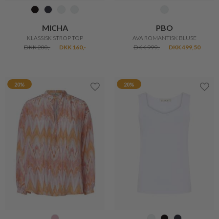
MICHA
PBO
KLASSISK STROP TOP
AVA ROMANTISK BLUSE
DKK 200,-
DKK 160,-
DKK 999,-
DKK 499,50
20%
20%