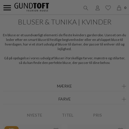
0
BLUSER & TUNIKA | KVINDER
En bluse er et uundværligt element i de fleste kvinders garderobe. Uanset om du
leder efter en smart bluse til festlige begivenheder eller en afslappet bluse til
hverdagen, har vi et stort udvalg af bluser til damer, der passer til enhver stil og
lejlighed.
Gå på opdagelse i vores udvalg af bluser i forskellige farver, mønstre og stilarter,
så du kan finde den perfekte bluse, der passer til dine behov.
MÆRKE
FARVE
NYESTE
TITEL
PRIS