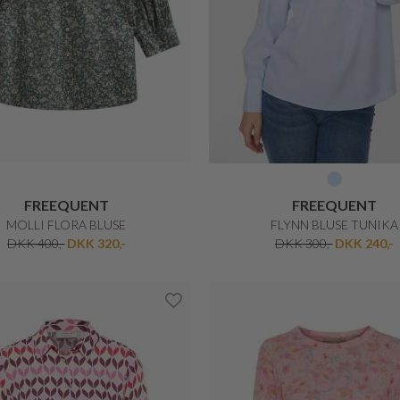
BETTY BARCLAY
BETTY BARCLAY
FEMININ BLUSE
SMART BLUSE
DKK 499,-
DKK 399,20
DKK 400,-
DKK 200,-
50%