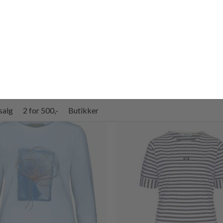
MOS MOSH
MOS MOSH
GANNA BLUSE
ADILA SKJORTE
DKK 799,-
DKK 399,50
DKK 999,-
DKK 499,50
 PÅ DIN ORDRE
30%
yhedsbrev og spar 10% på din
over holder vi dig opdateret
, tips og meget mere
Efternavn