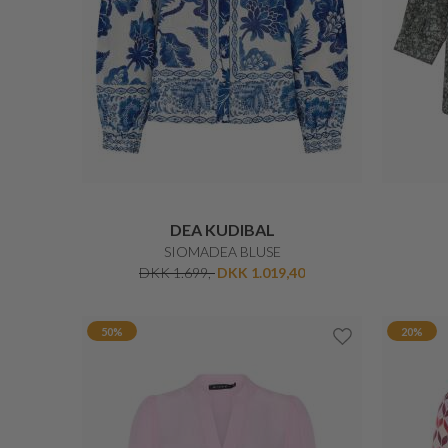
BARBOUR
SAFARI SKJORTE JAGTTEMA
DKK 799,-
40%
40%