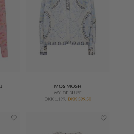
MOS MOSH
SHIRA ELEGANT BLUSE
0
DKK 499,-
DKK 249,50
50%