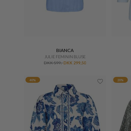
Datapolitik
Jeg accepterer 
MODTAG 
*
Rabatkoden gælder i 30 d
kombineres med andre tilb
Derudover gælder de 10% 
KARMAMIA
MASON BLOUSE SATIN BLUSE
DKK 1.199,-
20%