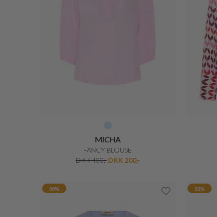
MUNTHE
BELLAMY T-SHIRT
DKK 499,-
DKK 299,40
40%
50%