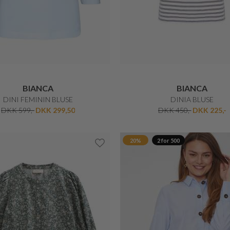
datapolitikken
DIN RABATKODE
age, kan bruges én gang og kan ikke
ud eller i forvejen nedsatte varer.
ikke på Barbour eller Parajumpers.
KARMAMIA
MICHA
JODY BLOUSE
CASUAL BLUSE
DKK 1.199,-
DKK 499,-
DKK 349,30
50%