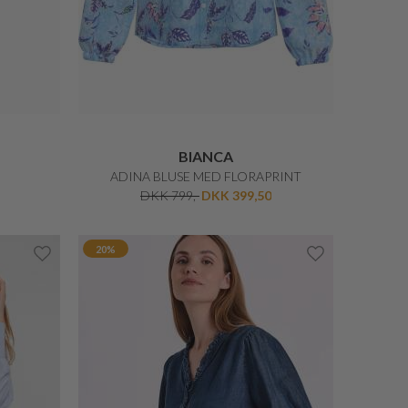
BARBOUR
FERN SHIRT
DKK 699,-
20%