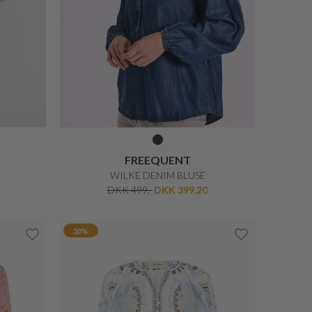
BETTY BARCLAY
ELEGANT BLUSE
DKK 400,-
DKK 320,-
50%