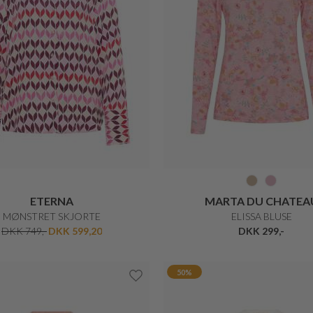
MUNTHE
MOS MOSH
BODI ELEGANT T-SHIRT
STOMIN BLUSE
DKK 499,-
DKK 299,40
DKK 1.199,-
DKK 599,5
50%