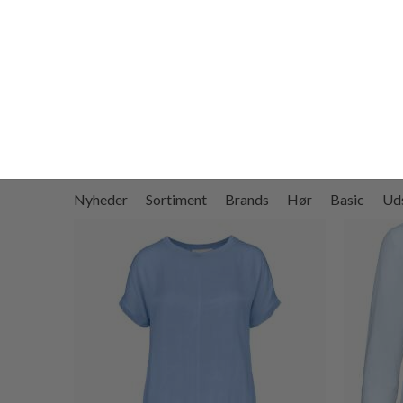
MOS MOSH
RAINA BLUSE
DKK 699,-
DKK 349,50
SPAR 10%
Tilmeld dig vores n
første ordre. Derud
på nyheder
Navn
Email