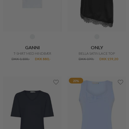
FREEQUENT
PBO
ZIPREA TEE
PHILOSOPHER T-SHIRT
DKK 250,-
DKK 200,-
DKK 300,-
20%
20%