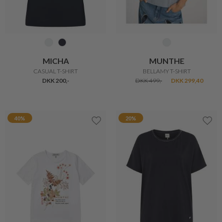
MICHA
MICHA
BASIC T-SHIRT V-HALS
FEMININ TOP
DKK 200,-
DKK 200,-
DKK 160,-
40%