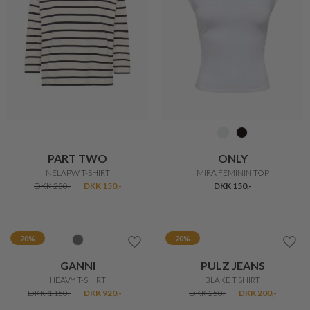
KLASSISK PIQUE POLOSHIRT
ELMER T-SHIRT
DKK 200,-
DKK 750,-
DKK 525,-
33%
MICHA
FREEQUENT
SMART T-SHIRT MED KANT
FENJAL TEE