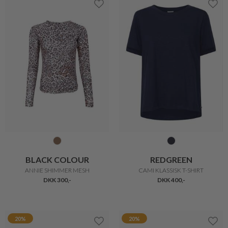
TEXTIL KARNTNER
TEXTIL KARNTNER
FEMININ STRIBET T-SHIRT
CASUAL T-SHIRT
DKK 300,-
DKK 200,-
DKK 300,-
DKK 200,-
20%
20%
SPAR 10% PÅ DIN ORDRE
Tilmeld dig vores nyhedsbrev og spar 10% på din
første ordre. Derudover holder vi dig opdateret
på nyheder, tips og meget mere