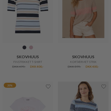
BALL
BLACK COLOUR
BALLTOBELLI TOPPE
MAYRA T-SHIRT
DKK 400,-
DKK 240,-
DKK 300,-
20%
33%