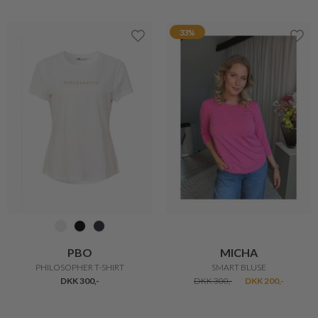
PULZ JEANS
BARBOUR
BETHANY FEMININ T-SHIRT
BOWFORD POLO
DKK 350,-
DKK 280,-
DKK 599,-
20%