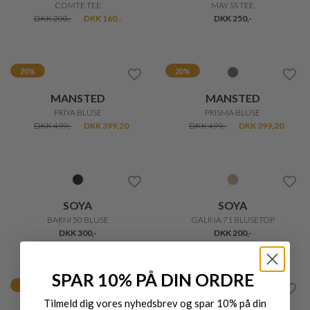
20%
20%
REDGREEN
REDGREEN
CECILLIE KLASSISK STRIBET T-SHIRT
HEDY MARITIM T-SHIRT
DKK 400,-
DKK 320,-
DKK 499,-
DKK 399,20