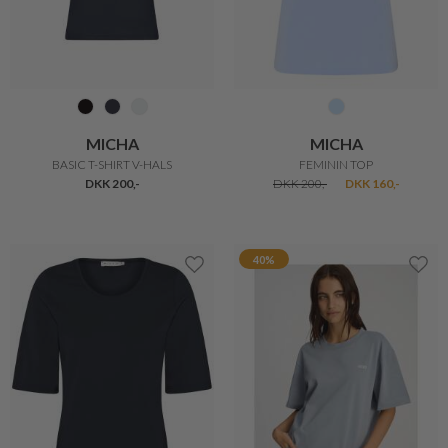
GANNI
ONLY
T-SHIRT MED HINDBÆR
BELLA SATIN LACE TOP
DKK 1.100,-
DKK 880,-
DKK 199,-
DKK 159,20
20%