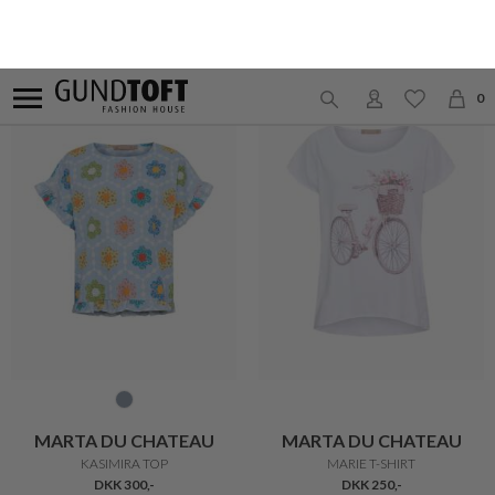
PART TWO
ONLY
NELAPW T-SHIRT
MIRA FEMININ TOP
DKK 250,-
DKK 150,-
DKK 150,-
20%
20%