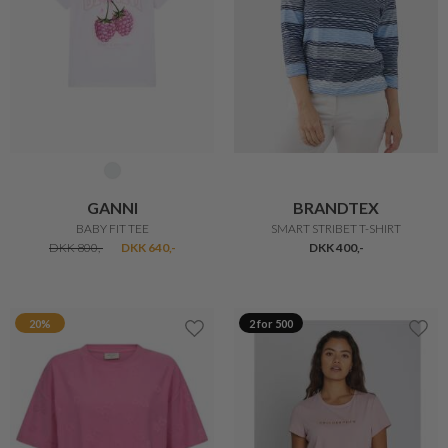
SKOVHUUS
SKOVHUUS
FINSTRIKKET T-SHIRT
KORTÆRMET STRIK
DKK 499,-
DKK 400,-
DKK 599,-
DKK 400,-
20%