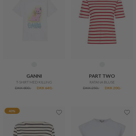
IMPERIAL
ONLY
TOP UDEN ÆRMER
LONLY T-SHIRT
DKK 799,-
DKK 100,-
30%
BRANDTEX
BA&SH