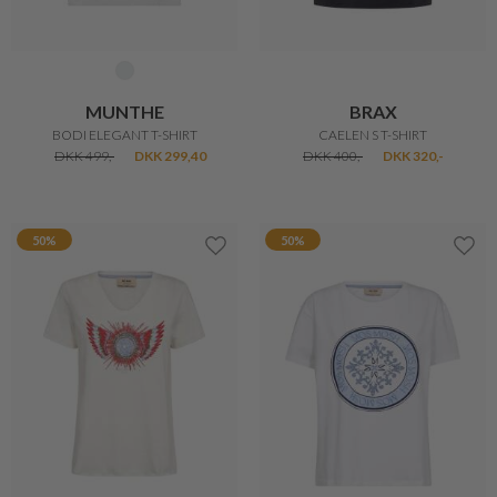
MICHA
MUNTHE
CASUAL T-SHIRT
BELLAMY T-SHIRT
DKK 200,-
DKK 499,-
DKK 299,40
40%
20%