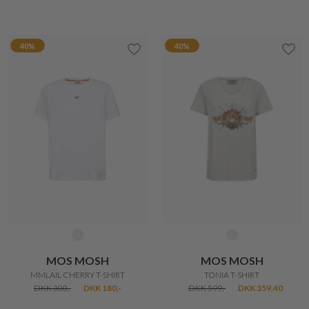
GANNI
PULZ JEANS
HEAVY T-SHIRT
BLAKE T SHIRT
DKK 1.150,-
DKK 920,-
DKK 250,-
DKK 200,-
20%