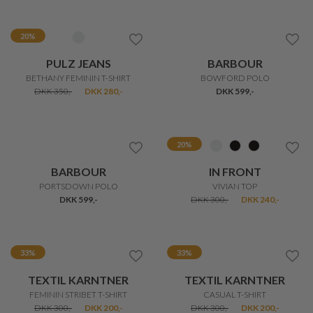
DKK 300,-
DKK 200,-
DKK 200,-
20%
FREEQUENT
BLACK COLOUR
COMTE TEE
MAY SS TEE
DKK 200,-
DKK 160,-
DKK 250,-