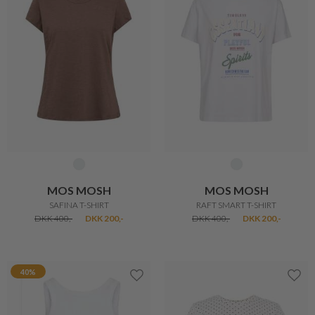
TEXTIL KARNTNER
TEXTIL KARNTNER
BLUSE MED FLORAPRINT
FEMININ BLUSE
DKK 350,-
DKK 300,-
DKK 200,-
50%
50%