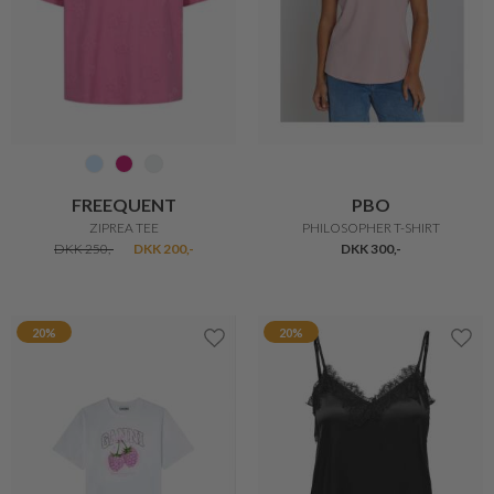
GANNI
BRANDTEX
BABY FIT TEE
SMART STRIBET T-SHIRT
DKK 800,-
DKK 640,-
DKK 400,-
20%
2 for 500