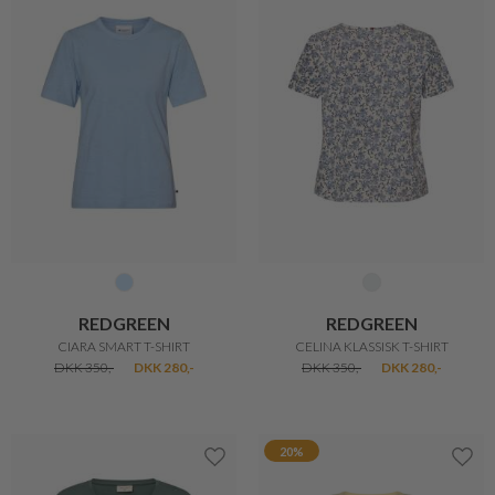
Navn
Efternavn
STINE GOYA
IN FRONT
Email
SOMMERLIG BOWLING SKJORTE
YVONNE TOP
DKK 1.200,-
DKK 960,-
DKK 300,-
DKK 240,-
Datapolitik
Jeg accepterer datapolitikken
20%
MODTAG DIN RABATKODE
*
Rabatkoden gælder i 30 dage, kan bruges én gang og kan ikke
kombineres med andre tilbud eller i forvejen nedsatte varer.
Derudover gælder de 10% ikke på Barbour eller Parajumpers.