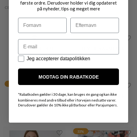
33%
BLACK COLOUR
TEXTIL KARNTNER
ANNIE MESH BLUSE
FEMININ BLUSE
DKK 200,-
DKK 300,-
DKK 200,-
33%
33%