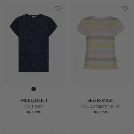
BARBOUR
IN FRONT
PORTSDOWN POLO
VIVIAN TOP
DKK 599,-
DKK 300,-
DKK 240,-
33%
33%