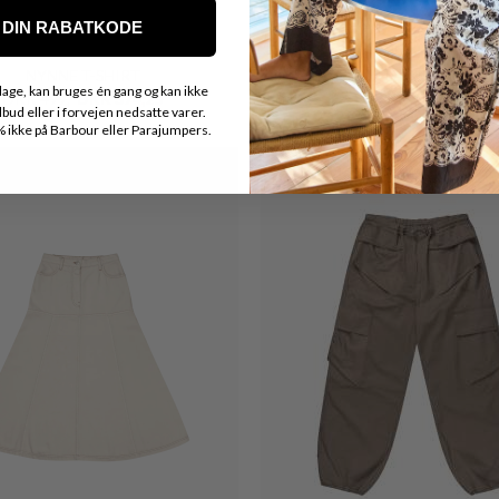
DIN RABATKODE
MUNTHE
MUNTHE
NYNNE T-SHIRT
TAULLA NEDERDEL
age, kan bruges én gang og kan ikke
DKK 499,-
DKK 374,25
DKK 1.499,-
ud eller i forvejen nedsatte varer.
ikke på Barbour eller Parajumpers.
Nyhed