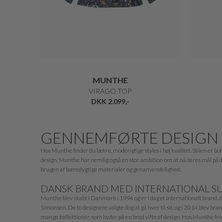
MUNTHE
VIRAGO TOP
DKK 2.099,-
GENNEMFØRTE DESIGN
Hos Munthe finder du lækre, moderigtige styles i høj kvalitet. Stilen er 
design. Munthe har nemlig også en stor ambition om at nå deres mål på d
brugen af bæredygtige materialer og genanvendelighed.
DANSK BRAND MED INTERNATIONAL S
Munthe blev skabt i Danmark i 1994 og er i dag et internationalt brand
Simonsen. De to designere valgte dog at gå hver til sit, og i 2014 blev br
mange kollektioner, som byder på en bred vifte af design. Hos Munthe finde