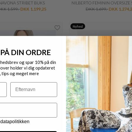
NAVONA STRIBET BUKS
NILBERTO FEMININ OVERSIZE
KK 1.599,-
DKK 1.199,25
DKK 1.699,-
DKK 1.274,
Nyhed
 PÅ DIN ORDRE
yhedsbrev og spar 10% på din
over holder vi dig opdateret
, tips og meget mere
Efternavn
datapolitikken