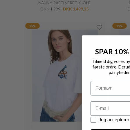
NANNY RAFFINERET KJOLE
DKK 1.999,-
DKK 1.499,25
D
25%
25%
SPAR 10%
Tilmeld dig vores n
første ordre. Derud
på nyheder
Navn
Email
Datapolitik
Jeg accepterer 