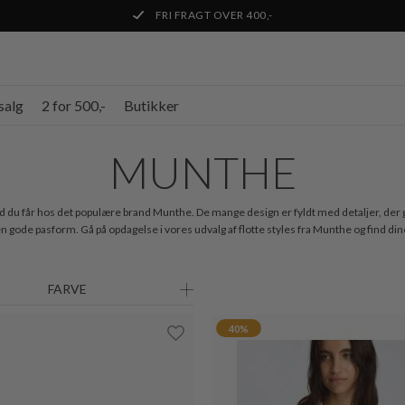
FRI FRAGT OVER 400,-
salg
2 for 500,-
Butikker
MUNTHE
 hvad du får hos det populære brand Munthe. De mange design er fyldt med detaljer, der 
den gode pasform. Gå på opdagelse i vores udvalg af flotte styles fra Munthe og find dine
FARVE
40%