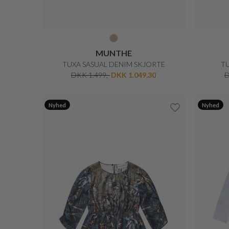
MUNTHE
TUXA SASUAL DENIM SKJORTE
T
DKK 1.499,-
DKK 1.049,30
D
Nyhed
Nyhed