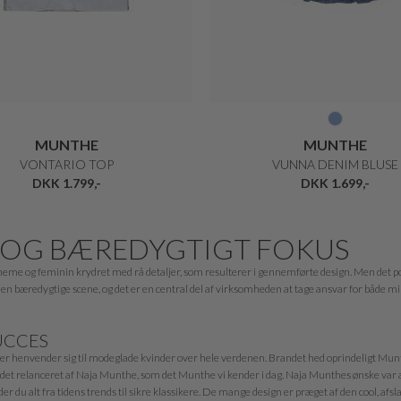
MUNTHE
MUNTHE
VONTARIO TOP
VUNNA DENIM BLUSE
DKK 1.799,-
DKK 1.699,-
 OG BÆREDYGTIGT FOKUS
boheme og feminin krydret med rå detaljer, som resulterer i gennemførte design. Men det po
en bæredygtige scene, og det er en central del af virksomheden at tage ansvar for både 
UCCES
, der henvender sig til modeglade kvinder over hele verdenen. Brandet hed oprindeligt M
andet relanceret af Naja Munthe, som det Munthe vi kender i dag. Naja Munthes ønske var at s
r du alt fra tidens trends til sikre klassikere. De mange design er præget af den cool, afs