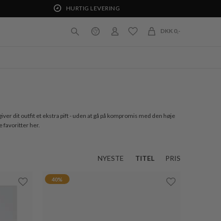
HURTIG LEVERING
DKK 0,-
giver dit outfit et ekstra pift - uden at gå på kompromis med den høje
 favoritter her.
NYESTE
TITEL
PRIS
40%