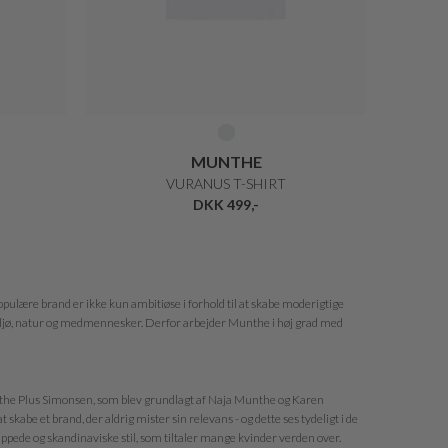
MUNTHE
VURANUS T-SHIRT
DKK 499,-
pulære brand er ikke kun ambitiøse i forhold til at skabe moderigtige
miljø, natur og medmennesker. Derfor arbejder Munthe i høj grad med
unthe Plus Simonsen, som blev grundlagt af Naja Munthe og Karen
kabe et brand, der aldrig mister sin relevans - og dette ses tydeligt i de
lappede og skandinaviske stil, som tiltaler mange kvinder verden over.