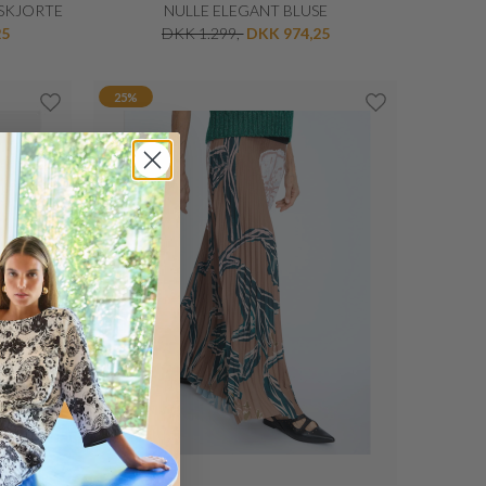
 SKJORTE
NULLE ELEGANT BLUSE
25
DKK 1.299,-
DKK 974,25
25%