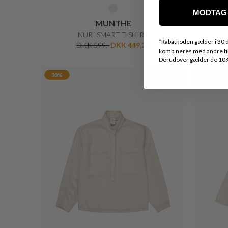
MODTAG 
MUNTHE
NURI SMART T-SHIRT
*
Rabatkoden gælder i 30 d
DKK 599,-
DKK 449,25
kombineres med andre tilb
Derudover gælder de 10% 
30%
30%