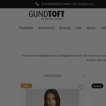
KUNDESERVICE WEB +45 76 40 81 36
Nyheder
Sortiment
Brands
Hør
Basic
Ud
Friske farver og flotte prints i afslappet boho-stil - det er præcis,
kvalitet eller 
KATEGORI
40%
Nyhed