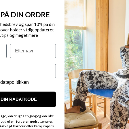
Farve: 999 SORT
Kvalitet: 50% Bomuld, 50% Mo
 PÅ DIN ORDRE
Vask: 30*C
yhedsbrev og spar 10% på din
VARENR.: 807242
over holder vi dig opdateret
, tips og meget mere
Gratis fragt til pakkeshop 
Efternavn
Byt/Returnér i vores butik
Levering 1-3 dage
datapolitikken
OBS.
Ikke alle vores varer på 
Kontakt din nærmeste for
DIN RABATKODE
age, kan bruges én gang og kan ikke
ud eller i forvejen nedsatte varer.
ikke på Barbour eller Parajumpers.
FÅ MERE AT VIDE