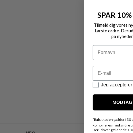
SPAR 10%
Tilmeld dig vores n
første ordre. Derud
på nyheder
Navn
Email
Datapolitik
Jeg accepterer 
MODTAG 
*
Rabatkoden gælder i 30 d
kombineres med andre tilb
Derudover gælder de 10% 
INFO
WEBSHOP