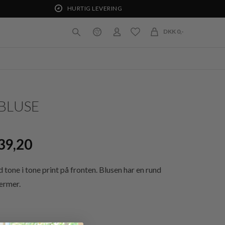
HURTIG LEVERING
DKK 0,-
 BLUSE
39,20
one i tone print på fronten. Blusen har en rund
ærmer.