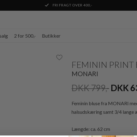
FRI FRAGT OVER 400,-
salg
2 for 500,-
Butikker
FEMININ PRINT
MONARI
DKK 799,-
DKK 6
Feminin bluse fra MONARI med t
halsudskæring samt 3/4 lange 
Længde: ca. 62 cm