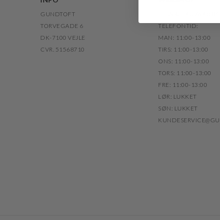
GUNDTOFT
TLF.NR.: +45 76 40 81
TORVEGADE 6
TELEFONTID:
DK-7100 VEJLE
MAN: 11:00-13:00
CVR. 51568710
TIRS: 11:00-13:00
ONS: 11:00-13:00
TORS: 11:00-13:00
FRE: 11:00-13:00
LØR: LUKKET
SØN: LUKKET
KUNDESERVICE@GU