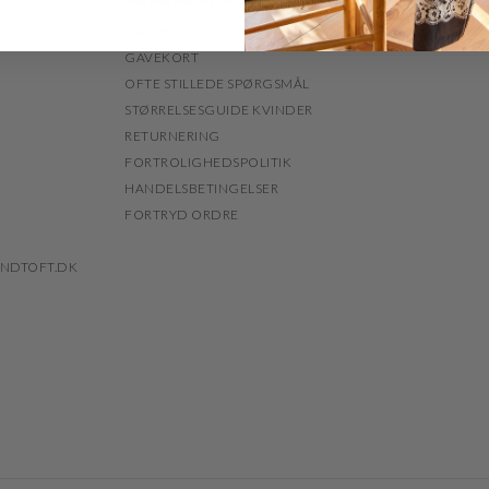
 36
OM OS
GAVEKORT
OFTE STILLEDE SPØRGSMÅL
STØRRELSESGUIDE KVINDER
RETURNERING
FORTROLIGHEDSPOLITIK
HANDELSBETINGELSER
FORTRYD ORDRE
NDTOFT.DK