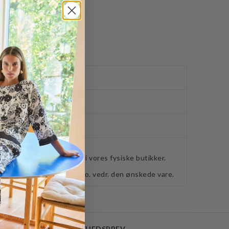
dal
ved køb over 400,-
ker
webshoppen, befinder sig i vores fysiske butikker.
retning for ydeligere info. vedr. den ønskede vare.
NYHEDSBREV