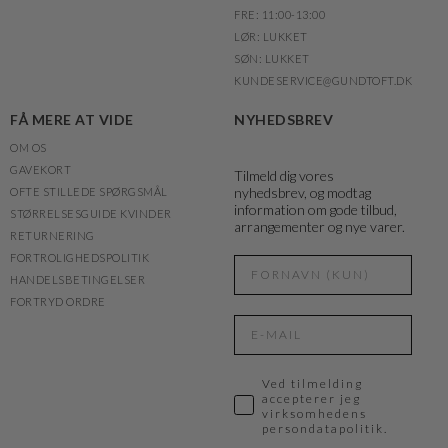
FRE: 11:00-13:00
LØR: LUKKET
SØN: LUKKET
KUNDESERVICE@GUNDTOFT.DK
FÅ MERE AT VIDE
NYHEDSBREV
OM OS
GAVEKORT
Tilmeld dig vores
nyhedsbrev, og modtag
OFTE STILLEDE SPØRGSMÅL
information om gode tilbud,
STØRRELSESGUIDE KVINDER
arrangementer og nye varer.
RETURNERING
FORTROLIGHEDSPOLITIK
HANDELSBETINGELSER
FORTRYD ORDRE
Ved tilmelding
accepterer jeg
virksomhedens
persondatapolitik.