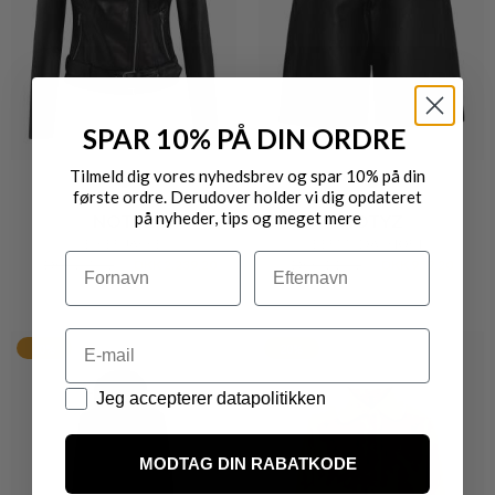
SPAR 10% PÅ DIN ORDRE
Tilmeld dig vores nyhedsbrev og spar 10% på din
første ordre. Derudover holder vi dig opdateret
på nyheder, tips og meget mere
NOTYZ
NOTYZ
BIKER JAKKE
BERMUDA SHORTS
Navn
Efternavn
DKK 2.799,-
DKK 2.239,20
DKK 1.199,-
DKK 959,20
Email
20%
20%
Datapolitik
Jeg accepterer datapolitikken
MODTAG DIN RABATKODE