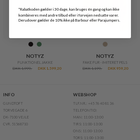
*
Rabatkoden gælder i 30 dage, kan bruges én gang og kan ikke
kombineres med andre tilbud eller i forvejen nedsatte varer.
Derudover gælder de 10% ikke på Barbour eller Parajumpers.
NOTYZ
NOTYZ
FUNKTIONEL JAKKE
FAKE FUR - IMITERET PELS
DKK 1.999,-
DKK 1.599,20
DKK 1.199,-
DKK 959,20
INFO
WEBSHOP
GUNDTOFT
TLF.NR.: +45 76 40 81 36
TORVEGADE 6
TELEFONTID:
DK-7100 VEJLE
MAN: 11:00-13:00
CVR. 51568710
TIRS: 11:00-13:00
ONS: 11:00-13:00
TORS: 11:00-13:00