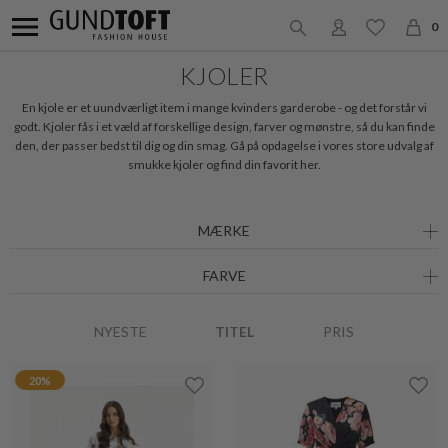
0
KJOLER
En kjole er et uundværligt item i mange kvinders garderobe - og det forstår vi
godt. Kjoler fås i et væld af forskellige design, farver og mønstre, så du kan finde
den, der passer bedst til dig og din smag. Gå på opdagelse i vores store udvalg af
smukke kjoler og find din favorit her.
MÆRKE
FARVE
NYESTE
TITEL
PRIS
20%