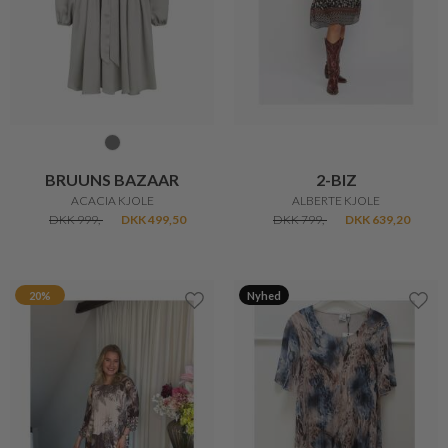
BRUUNS BAZAAR
2-BIZ
ACACIA KJOLE
ALBERTE KJOLE
DKK 999,-
DKK 499,50
DKK 799,-
DKK 639,20
20%
Nyhed