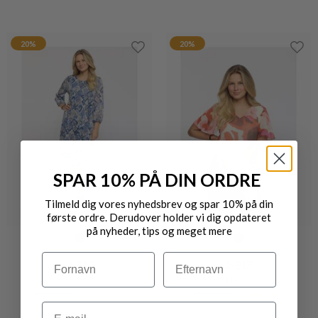
20%
20%
SPAR 10% PÅ DIN ORDRE
Tilmeld dig vores nyhedsbrev og spar 10% på din
første ordre. Derudover holder vi dig opdateret
på nyheder, tips og meget mere
Navn
Efternavn
2-BIZ
2-BIZ
DIEPPE KJOLE BLÅ, PINK
DOTTY BLUSE
DKK 799,-
DKK 639,20
DKK 599,-
DKK 479,20
Email