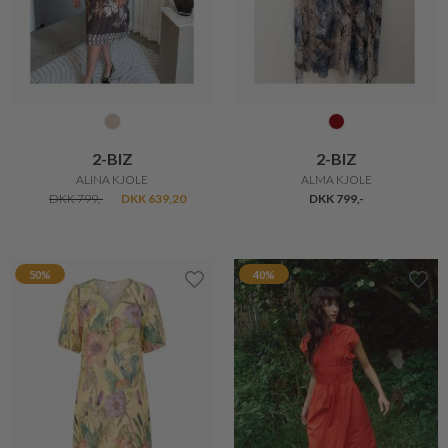
2-BIZ
2-BIZ
ALINA KJOLE
ALMA KJOLE
DKK 799,-
DKK 639,20
DKK 799,-
50%
40%