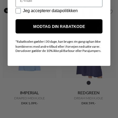
Datapolitik
Jeg accepterer datapolitikken
Nyhed
MODTAG DIN RABATKODE
*
Rabatkoden gælder i 30 dage, kan bruges én gang og kan ikke
kombineres med andre tilbud eller i forvejen nedsatte varer.
Derudover gælder de 10% ikke på Barbour eller Parajumpers.
IMPERIAL
REDGREEN
DRAPED MIDI KJOLE
DREAM MIDI KJOLE
DKK 1.099,-
DKK 599,-