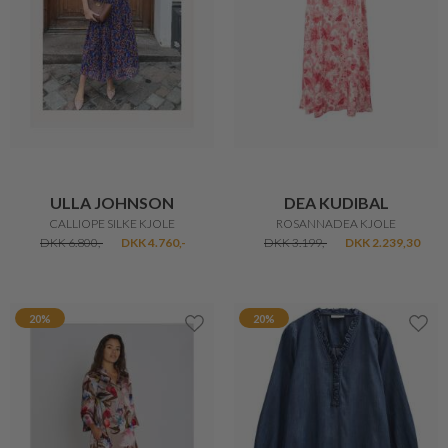
ULLA JOHNSON
DEA KUDIBAL
CALLIOPE SILKE KJOLE
ROSANNADEA KJOLE
DKK 6.800,-
DKK 4.760,-
DKK 3.199,-
DKK 2.239,30
20%
20%