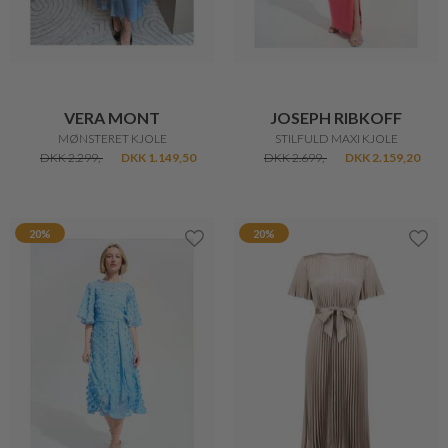
VERA MONT
JOSEPH RIBKOFF
MØNSTERET KJOLE
STILFULD MAXI KJOLE
DKK 2.299,-
DKK 1.149,50
DKK 2.699,-
DKK 2.159,20
20%
20%