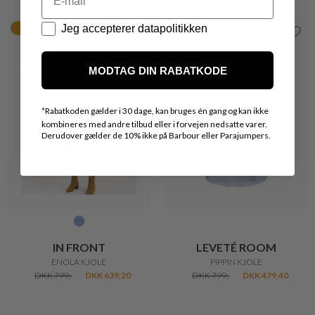
Datapolitik
Jeg accepterer datapolitikken
20%
40%
MODTAG DIN RABATKODE
*
Rabatkoden gælder i 30 dage, kan bruges én gang og kan ikke
kombineres med andre tilbud eller i forvejen nedsatte varer.
Derudover gælder de 10% ikke på Barbour eller Parajumpers.
IN FRONT
LEVETÉ ROOM
ENOLA KJOLE
PIPPIN KJOLE
DKK 799,-
DKK 639,20
DKK 799,-
DKK 479,40