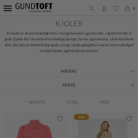
0
KJOLER
En kjole er et uundværligt item i mange kvinders garderobe - og det forstår vi
godt. Kjoler fås i et væld af forskellige design, farver og mønstre, så du kan finde
den, der passer bedst til dig og din smag. Gå på opdagelse i vores store udvalg af
smukke kjoler og find din favorit her.
MÆRKE
FARVE
NYESTE
TITEL
PRIS
20%