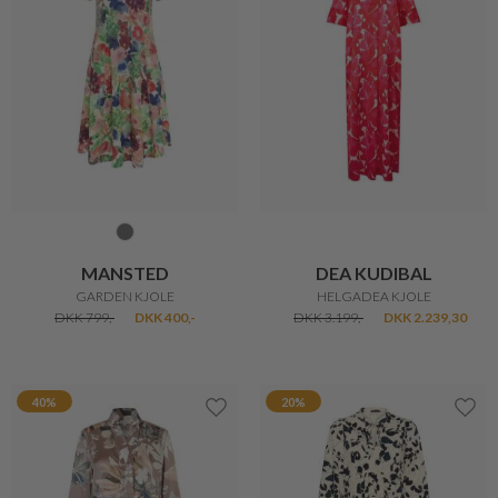
MANSTED
DEA KUDIBAL
GARDEN KJOLE
HELGADEA KJOLE
DKK 799,-
DKK 400,-
DKK 3.199,-
DKK 2.239,30
40%
20%