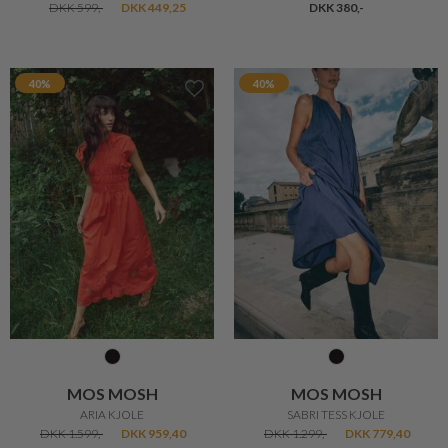
DKK 599,-
DKK 449,25
DKK 380,-
40%
40%
MOS MOSH
MOS MOSH
ARIA KJOLE
SABRI TESS KJOLE
DKK 1.599,-
DKK 959,40
DKK 1.299,-
DKK 779,40