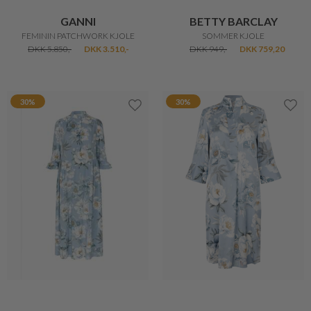
GANNI
BETTY BARCLAY
FEMININ PATCHWORK KJOLE
SOMMER KJOLE
DKK 5.850,-
DKK 3.510,-
DKK 949,-
DKK 759,20
30%
30%