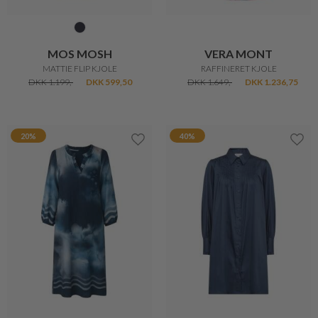
MOS MOSH
VERA MONT
MATTIE FLIP KJOLE
RAFFINERET KJOLE
DKK 1.199,-
DKK 599,50
DKK 1.649,-
DKK 1.236,75
20%
40%