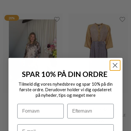
20%
SPAR 10% PÅ DIN ORDRE
Tilmeld dig vores nyhedsbrev og spar 10% på din
første ordre. Derudover holder vi dig opdateret
på nyheder, tips og meget mere
Navn
Efternavn
2-BIZ
BLACK COLOUR
ALINA KJOLE
LUNA RAGLAN DRESS MIDI KJOLE
DKK 799,-
DKK 639,20
DKK 599,-
Email